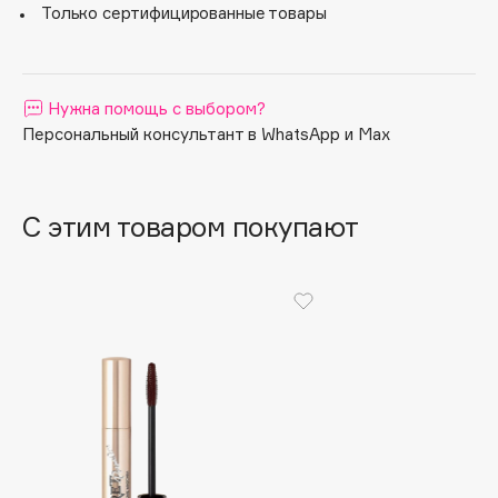
Только сертифицированные товары
Apagard
Aravia Professional
Arcadia
Нужна помощь с выбором?
Archetype
Персональный консультант в WhatsApp и Max
Architect Demidoff
ARIVE MAKEUP
Art&Fact
С этим товаром покупают
Art-Visage
Artdeco
Astra
Atelier Rebul
Augustinus Bader
Aveda
Avene