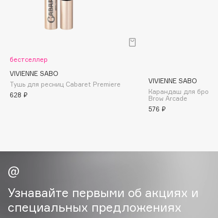
B
Babor
Baffy
Balmain Hair Couture
ЭКСКЛЮЗИВ
бестселлер
Banderas
VIVIENNE SABO
VIVIENNE SABO
Basicare
Тушь для ресниц Cabaret Premiere
Карандаш для брове
628 ₽
Batiste
Brow Arcade
576 ₽
Beauty Bomb
Beauty Pati
Beautyblades
НОВИНКА
beautyblender
Bebble
Beverly Hills Polo Club
Узнавайте первыми об акциях и
Biodance
специальных предложениях
Bioderma