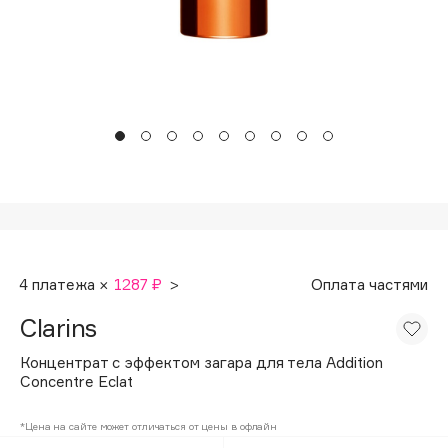
Подарки
Tom Ford
HFC
Для дома
Angiopharm
Техника
KIKO Milano
Estée Lauder
Clarins
0 - 9
100BON
4 платежа ×
1287 ₽
>
Оплата частями
22|11
Clarins
A
Концентрат с эффектом загара для тела Addition
Concentre Eclat
Acqua di Parma
*Цена на сайте может отличаться от цены в офлайн
Acque di Italia