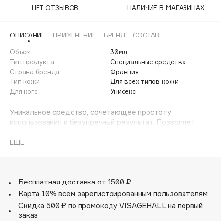
Adele for you
НЕТ ОТЗЫВОВ
НАЛИЧИЕ В МАГАЗИНАХ
Финал лета
Advante
ЭКСКЛЮЗИВ
1 АВГ - 31 АВГ
ОПИСАНИЕ
ПРИМЕНЕНИЕ
БРЕНД
СОСТАВ
Aesop
Age Stop
Объем
30мл
ЭКСКЛЮЗИВ
Тип продукта
Специальные средства
AHFA Cosmetics
Страна бренда
Франция
Ajmal
Тип кожи
Для всех типов кожи
Для кого
Унисекс
Alix Avien
Allies of Skin
Уникальное средство, сочетающее простоту
AMAN
использования и безупречный результат. Позволяет
добавить эффект загара к действию любого средства
Amina Daudova Brushes
ухода для тела, придавая коже теплый золотистый
ЕЩЁ
Amouage
оттенок уже после первого применения. А входящий в
состав формулы экстракт алоэ оказывает
Amuleto Di Casa
ухаживающее действие, увлажняя и защищая кожу.
Angiopharm
ЭКСКЛЮЗИВ
Средство подходит для любого типа и цвета кожи.
Бесплатная доставка от 1500 ₽
Насыщенность загара можно регулировать по мере
Annbeauty
Карта 10% всем зарегистрированным пользователям
использования средства.
Anua
Скидка 500 ₽ по промокоду VISAGEHALL на первый
заказ
Apadent