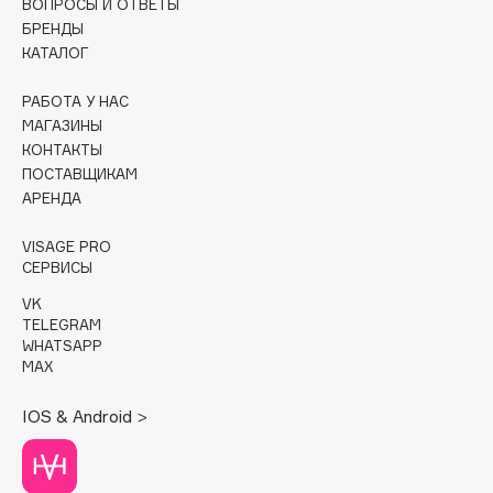
ВОПРОСЫ И ОТВЕТЫ
БРЕНДЫ
Cadence
КАТАЛОГ
Capelli Dorati
РАБОТА У НАС
Carbon Theory
МАГАЗИНЫ
Carmex
КОНТАКТЫ
Carolina Herrera
ПОСТАВЩИКАМ
Catrice
АРЕНДА
Celimax
VISAGE PRO
Cettua
СЕРВИСЫ
Chupa Chups
VK
Clarette
TELEGRAM
WHATSAPP
Clarins
MAX
Clarins Precious
НОВИНКА
Clinique
IOS & Android >
Clive Christian
Club De Nuit