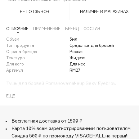
Blonde
Adele for you
Финал лета
НЕТ ОТЗЫВОВ
НАЛИЧИЕ В МАГАЗИНАХ
Advante
Ice Blonde
ЭКСКЛЮЗИВ
1 АВГ - 31 АВГ
Aesop
ОПИСАНИЕ
ПРИМЕНЕНИЕ
БРЕНД
СОСТАВ
Age Stop
ЭКСКЛЮЗИВ
Объем
5мл
AHFA Cosmetics
Тип продукта
Средства для бровей
Ajmal
Страна бренда
Россия
Текстура
Жидкая
Alix Avien
Для кого
Для нее
Allies of Skin
Артикул
RM27
AMAN
Тушь для бровей Romanovamakeup Sexy Eyebrow
Amina Daudova Brushes
Mascara предназначена для создания натурального
Amouage
макияжа. Sexy Eyebrow Mascara имеет легкую
ЕЩЁ
консистенцию. Эргономичная кисточка способствует
Amuleto Di Casa
равномерному распределению. Благодаря
Angiopharm
ЭКСКЛЮЗИВ
насыщенному пигменту, прокрашивать волоски тушью
Annbeauty
достаточно в один слой, чтобы обеспечить объем
Бесплатная доставка от 1500 ₽
бровей. Как и вся продукция бренда Romanovamakeup,
Карта 10% всем зарегистрированным пользователям
Anua
средство отличается стойкостью. Средство легко
Скидка 500 ₽ по промокоду VISAGEHALL на первый
Apadent