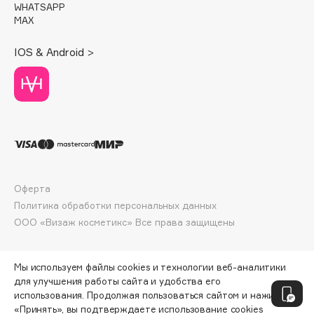
WHATSAPP
Deonica
MAX
Dessange
Dior
IOS & Android >
Divage
Dolce & Gabbana
Dolomit
Dorco
DP Daily Perfection
Dr. Vranjes Firenze
Dr.Althea
Оферта
Политика обработки персональных данных
Dr.Ceuracle
ООО «Визаж косметикс» Все права защищены
Dr.Jart+
DSD de Luxe
Dyson
Мы используем файлы cookies и технологии веб-аналитики
для улучшения работы сайта и удобства его
использования. Продолжая пользоваться сайтом и нажимая
«Принять», вы подтверждаете использование cookies