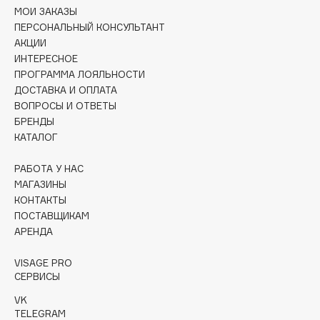
Collagenina
МОИ ЗАКАЗЫ
ПЕРСОНАЛЬНЫЙ КОНСУЛЬТАНТ
Consly
АКЦИИ
Corimo
ИНТЕРЕСНОЕ
CosRX
ПРОГРАММА ЛОЯЛЬНОСТИ
Cottolina
ДОСТАВКА И ОПЛАТА
ВОПРОСЫ И ОТВЕТЫ
Crescina
БРЕНДЫ
Cunzite
КАТАЛОГ
Curaprox
РАБОТА У НАС
МАГАЗИНЫ
D
КОНТАКТЫ
ПОСТАВЩИКАМ
АРЕНДА
d'Alba
DABO
VISAGE PRO
DARLING*
СЕРВИСЫ
Darphin
VK
Davines
TELEGRAM