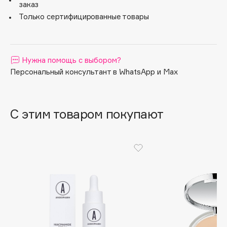
смывать мицеллярной водой.
заказ
Apagard
Только сертифицированные товары
Aravia Professional
Arcadia
Archetype
Нужна помощь с выбором?
Architect Demidoff
Персональный консультант в WhatsApp и Max
ARIVE MAKEUP
Art&Fact
С этим товаром покупают
Art-Visage
Artdeco
Astra
Atelier Rebul
Augustinus Bader
Aveda
Avene