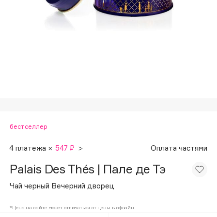
Подарки
Tom Ford
HFC
Для дома
Angiopharm
Техника
KIKO Milano
Estée Lauder
Clarins
0 - 9
бестселлер
100BON
22|11
4 платежа ×
547 ₽
>
Оплата частями
Palais Des Thés | Пале де Тэ
A
Чай черный Вечерний дворец
Acqua di Parma
*Цена на сайте может отличаться от цены в офлайн
Acque di Italia