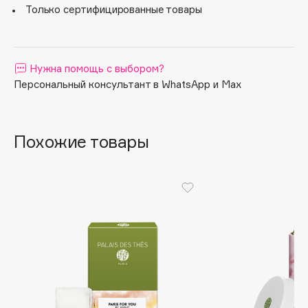
Только сертифицированные товары
Apagard
Aravia Professional
Arcadia
Нужна помощь с выбором?
Archetype
Персональный консультант в WhatsApp и Max
Architect Demidoff
ARIVE MAKEUP
Art&Fact
Похожие товары
Art-Visage
Artdeco
Astra
Atelier Rebul
Augustinus Bader
Aveda
Avene