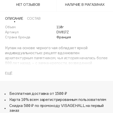
Adele for you
НЕТ ОТЗЫВОВ
НАЛИЧИЕ В МАГАЗИНАХ
Финал лета
Advante
ЭКСКЛЮЗИВ
1 АВГ - 31 АВГ
Aesop
ОПИСАНИЕ
СОСТАВ
Age Stop
Объем
ЭКСКЛЮЗИВ
110г
Артикул
DV817Z
AHFA Cosmetics
Страна бренда
Франция
Ajmal
Alix Avien
Купаж на основе черного чая обладает яркой
индивидуальностью: рецепт вдохновлен
Allies of Skin
архитектурным памятником, чья история началась более
AMAN
800 лет назад – с замка-крепости, возведенной
королем Филиппом-Августом, до стеклянной пирамиды
Amina Daudova Brushes
Йо Минг Пея. Композиция дополнена нотами
ЕЩЁ
Amouage
цитрусовых и ежевики, оттеняющих терпкость черного
Amuleto Di Casa
чая и делающих напиток более утонченным.
Angiopharm
ЭКСКЛЮЗИВ
Бесплатная доставка от 1500 ₽
Annbeauty
Карта 10% всем зарегистрированным пользователям
Anua
Скидка 500 ₽ по промокоду VISAGEHALL на первый
заказ
Apadent