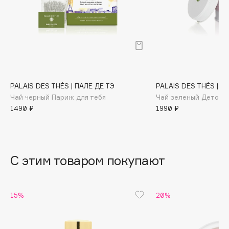
B
Babor
Baffy
Balmain Hair Couture
ЭКСКЛЮЗИВ
Banderas
PALAIS DES THÉS | ПАЛЕ ДЕ ТЭ
PALAIS DES THÉS | П
Basicare
Чай черный Париж для тебя
Чай зеленый Детокс
Batiste
1490 ₽
1990 ₽
Beauty Bomb
Beauty Pati
Beautyblades
НОВИНКА
С этим товаром покупают
beautyblender
Bebble
Beverly Hills Polo Club
15%
20%
Biodance
Bioderma