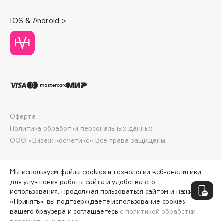
Deonica
IOS & Android >
Dessange
Dior
Divage
Dolce & Gabbana
Dolomit
Dorco
DP Daily Perfection
Оферта
Dr. Vranjes Firenze
Политика обработки персональных данных
Dr.Althea
ООО «Визаж косметикс» Все права защищены
Dr.Ceuracle
Dr.Jart+
Мы используем файлы cookies и технологии веб-аналитики
DSD de Luxe
для улучшения работы сайта и удобства его
Dyson
использования. Продолжая пользоваться сайтом и нажимая
«Принять», вы подтверждаете использование cookies
вашего браузера и соглашаетесь
с политикой обработки
персональных данных.