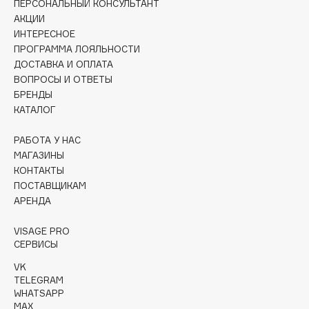
ПЕРСОНАЛЬНЫЙ КОНСУЛЬТАНТ
Collagenina
АКЦИИ
Consly
ИНТЕРЕСНОЕ
Corimo
ПРОГРАММА ЛОЯЛЬНОСТИ
ДОСТАВКА И ОПЛАТА
CosRX
ВОПРОСЫ И ОТВЕТЫ
Cottolina
БРЕНДЫ
Crescina
КАТАЛОГ
Cunzite
РАБОТА У НАС
Curaprox
МАГАЗИНЫ
КОНТАКТЫ
ПОСТАВЩИКАМ
D
АРЕНДА
d'Alba
VISAGE PRO
DABO
СЕРВИСЫ
DARLING*
VK
TELEGRAM
Darphin
WHATSAPP
Davines
MAX