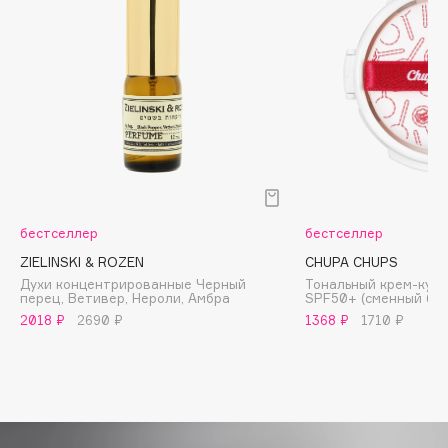
Biomed
Biorepair
Blanx
Blistex
BLOME
Boadicea The Victorious
Bobbi Brown
BOOMSHOP
BORK
бестселлер
бестселлер
Brunello Cucinelli
ZIELINSKI & ROZEN
CHUPA CHUPS
Духи концентрированные Черный
Тональный крем-кушо
Bvlgari
перец, Ветивер, Нероли, Амбра
SPF50+ (сменный бло
by TERRY
2018 ₽
2690 ₽
1368 ₽
1710 ₽
BY WISHTREND
Byredo
C