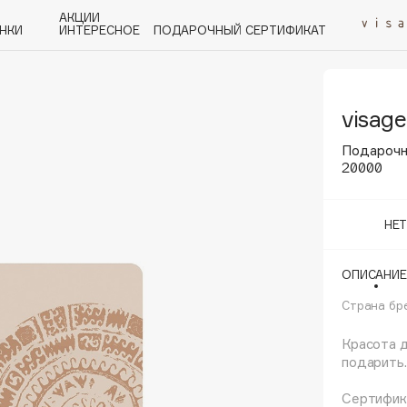
АКЦИИ
НКИ
ИНТЕРЕСНОЕ
ПОДАРОЧНЫЙ СЕРТИФИКАТ
visage
P
Q
R
S
T
U
V
W
Y
Z
А - Я
Подарочн
20000
НЕ
Angiopharm
ОПИСАНИЕ
KIKO Milano
Страна бр
Estée Lauder
Clarins
Красота д
подарить.
Сертифика