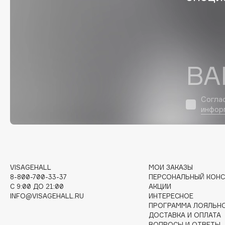
EGIA
EpilProfi
Eigshow
Erborian
Elemis
Essence
Elian Russia
Essential Parfums Paris
ВА
Elie Saab
Estrâde
Согла
инфор
F
FANE
Flipper
Farmstay
FLOEMA
VISAGEHALL
МОИ ЗАКАЗЫ
Felce Azzurra
Floraïku
8-800-700-33-37
ПЕРСОНАЛЬНЫЙ КОНС
Fillerina
Forlle'd
C 9:00 ДО 21:00
АКЦИИ
ЭКСКЛЮЗИВ
INFO@VISAGEHALL.RU
ИНТЕРЕСНОЕ
Fiona Franchimon
ПРОГРАММА ЛОЯЛЬН
ДОСТАВКА И ОПЛАТА
ВОПРОСЫ И ОТВЕТЫ