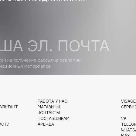
Eva Mosaic
Ex Nihilo
EXOARI L
ША ЭЛ. ПОЧТА
сен на получение
рассылки рекламно-
мационных материалов
Fragrance Du Bois
Frederic Malle
РАБОТА У НАС
VISAG
Frudia
УЛЬТАНТ
МАГАЗИНЫ
СЕРВИ
Funny Organix
КОНТАКТЫ
ПОСТАВЩИКАМ
VK
ОСТИ
АРЕНДА
TELEG
WHATS
MAX