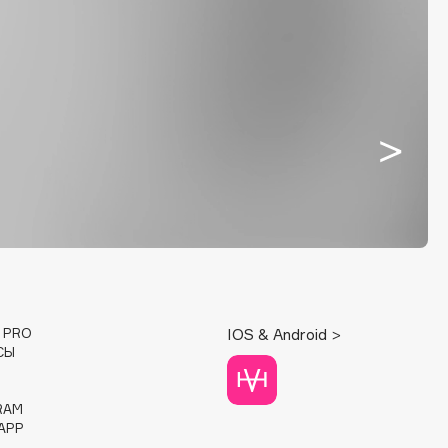
E PRO
IOS & Android >
СЫ
RAM
APP