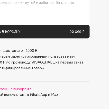
не ищет легких путей и избегает банальных
Финал лета
Парфюм для тебя
1 АВГ - 31 АВГ
5 АВГ - 9 АВГ
оваться сертификатом можно при оплате
 услуг в бьюти-квартире. Сертификат можно
ать многоразово, срок его действия - 3 года.
 В КОРЗИНУ
20 000 ₽
я доставка от 1500 ₽
 всем зарегистрированным пользователям
0 ₽ по промокоду VISAGEHALL на первый заказ
ртифицированные товары
мощь с выбором?
й консультант в WhatsApp и Max