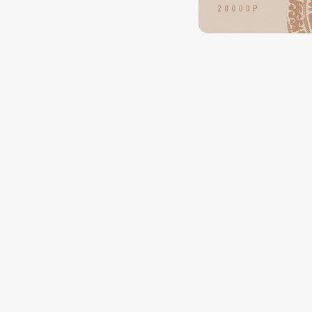
Подарки
0 - 9
Для дома
100BON
22|11
Техника
A
Acqua di Parma
Amina Daudova Brushes
Acque di Italia
Amouage
Adele for you
Amuleto Di Casa
Advante
Angiopharm
ЭКСКЛЮЗИВ
ЭКСКЛЮЗИВ
Aesop
Annbeauty
Age Stop
Anua
ЭКСКЛЮЗИВ
Apadent
AHFA Cosmetics
Apagard
Ajmal