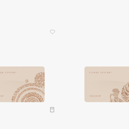
Aveda
Avene
Boadicea The Victorious
Bobbi Brown
BOOMSHOP
BORK
Brunello Cucinelli
Bvlgari
by TERRY
BY WISHTREND
Byredo