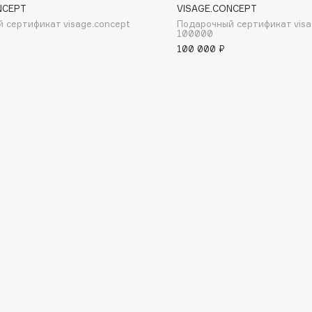
NCEPT
VISAGE.CONCEPT
 сертификат visage.concept
Подарочный сертификат visa
100000
100 000 ₽
Consly
Corimo
CosRX
Cottolina
Crescina
Cunzite
Curaprox