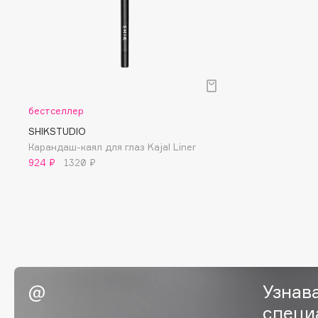
D
d'Alba
Dior
DABO
Divage
DARLING*
Dolce & Gabbana
Darphin
Dolomit
бестселлер
Davines
Dorco
SHIKSTUDIO
Deonica
DP Daily Perfection
Карандаш-каял для глаз Kajal Liner
Dessange
Dr. Vranjes Firenze
924 ₽
1320 ₽
E
Eat My
Ella Bartsueva Brushes
Ecolatier
EMBRACE Haircare
Узнав
Ecotools
Emmanuelle Jane
специ
EGG
Enough