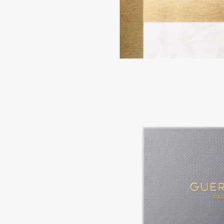
BLOME
C
Cadence
Chupa Chups
Capelli Dorati
Clarette
Carbon Theory
Clarins
Carmex
Clarins Precious
НОВИНКА
Carolina Herrera
Clinique
Catrice
Clive Christian
Celimax
Club De Nuit
Cettua
Collagenina