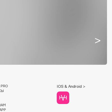
E PRO
IOS & Android >
СЫ
RAM
APP