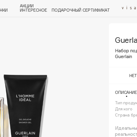
АКЦИИ
НКИ
ИНТЕРЕСНОЕ
ПОДАРОЧНЫЙ СЕРТИФИКАТ
Guerla
P
Q
R
S
T
U
V
W
Y
Z
А - Я
Набор по
Guerlain
НЕ
Angiopharm
ОПИСАНИЕ
KIKO Milano
Тип проду
Estée Lauder
Для кого
Clarins
Страна бр
Идеальны
реальност