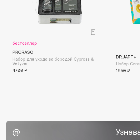
Eigshow
EpilProfi
Elemis
Erborian
Elian Russia
Essence
Elie Saab
Essential Parfums Paris
бестселлер
PRORASO
DR.JART+
Набор для ухода за бородой Cypress &
Vetyver
Набор Ceram
F
4700 ₽
1950 ₽
FANE
Flipper
Farmstay
FLOEMA
Felce Azzurra
Floraïku
Fillerina
Forlle'd
ЭКСКЛЮЗИВ
Fiona Franchimon
Узнав