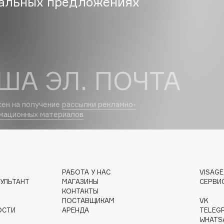
альных предложениях
Gourmandise
Grace Day
Guerlain
ША ЭЛ. ПОЧТА
Guess
сен на получение
рассылки рекламно-
мационных материалов
Holika Holika
РАБОТА У НАС
VISAG
Holly Polly
УЛЬТАНТ
МАГАЗИНЫ
СЕРВИ
КОНТАКТЫ
Holy Land
ПОСТАВЩИКАМ
VK
ОСТИ
АРЕНДА
TELEG
WHATS