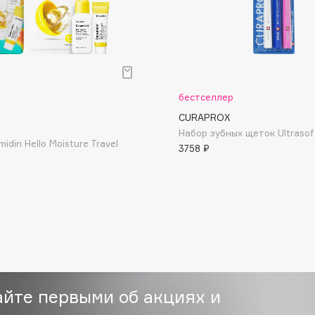
Etude organix
Eva Mosaic
Ex Nihilo
EXOARI L
бестселлер
CURAPROX
Набор зубных щеток Ultrasof
idin Hello Moisture Travel
3758 ₽
Fragrance Du Bois
Frederic Malle
Frudia
Funny Organix
айте первыми об акциях и