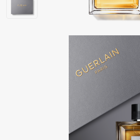
Подарки
0 - 9
Для дома
100BON
22|11
Техника
A
Acqua di Parma
Amina Daudova Brushes
Acque di Italia
Amouage
Adele for you
Amuleto Di Casa
Advante
Angiopharm
ЭКСКЛЮЗИВ
ЭКСКЛЮЗИВ
Aesop
Annbeauty
Age Stop
Anua
ЭКСКЛЮЗИВ
Apadent
AHFA Cosmetics
Apagard
Ajmal