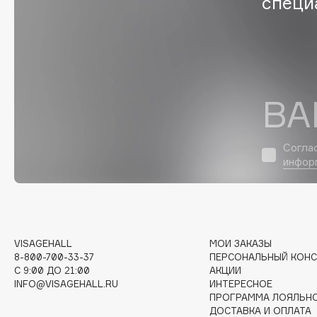
специ
G
Garnier
Giardino Magico
Gecko
Gillette
Geltek
Givenchy
ВА
Genosys
Global Keratin
ЭКСКЛЮЗИВ
Global White
Geomar
Согла
инфор
H
Hadat Cosmetics
HELIBEAUTY
VISAGEHALL
МОИ ЗАКАЗЫ
Hamis
Hempz
8-800-700-33-37
ПЕРСОНАЛЬНЫЙ КОНС
C 9:00 ДО 21:00
АКЦИИ
Hapica
HFC
INFO@VISAGEHALL.RU
ИНТЕРЕСНОЕ
ПРОГРАММА ЛОЯЛЬН
ДОСТАВКА И ОПЛАТА