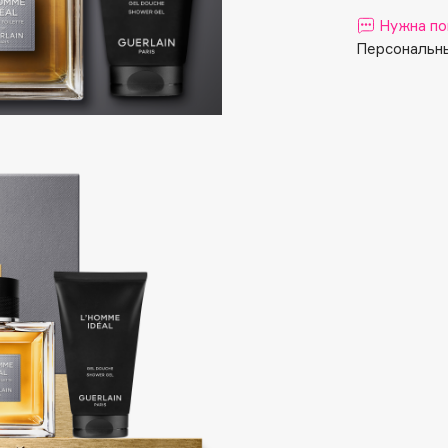
Aveda
Нужна по
Avene
Персональны
Boadicea The Victorious
Bobbi Brown
BOOMSHOP
BORK
Brunello Cucinelli
Bvlgari
by TERRY
BY WISHTREND
Byredo