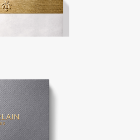
Consly
Corimo
CosRX
Cottolina
Crescina
Cunzite
Curaprox