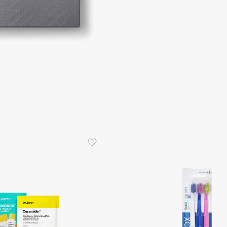
Dr.Althea
Dr.Ceuracle
Dr.Jart+
DSD de Luxe
Dyson
Estrâde
Estée Lauder
Etat Pur
Etude House