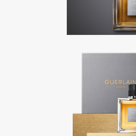
Aravia Professional
Alix Avien
Arcadia
Allies of Skin
Archetype
AMAN
B
Babor
beautyblender
Baffy
Bebble
Balmain Hair Couture
Beverly Hills Polo Club
ЭКСКЛЮЗИВ
Biodance
Banderas
Bioderma
Basicare
Biomed
Batiste
Biorepair
Beauty Bomb
Blanx
Beauty Pati
Blistex
Beautyblades
НОВИНКА