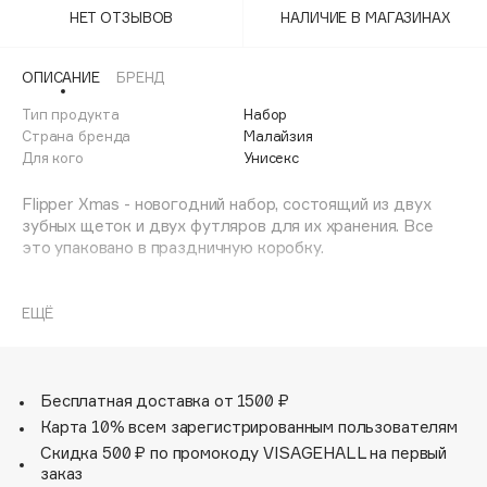
Adele for you
НЕТ ОТЗЫВОВ
НАЛИЧИЕ В МАГАЗИНАХ
Финал лета
Advante
ЭКСКЛЮЗИВ
1 АВГ - 31 АВГ
ОПИСАНИЕ
БРЕНД
Aesop
Age Stop
Тип продукта
Набор
ЭКСКЛЮЗИВ
Страна бренда
Малайзия
AHFA Cosmetics
Для кого
Унисекс
Ajmal
Flipper Xmas - новогодний набор, состоящий из двух
Alix Avien
зубных щеток и двух футляров для их хранения. Все
Allies of Skin
это упаковано в праздничную коробку.
AMAN
- Щетка содержит 2496 закругленных щетинок
Amina Daudova Brushes
диаметром 0.15мм
ЕЩЁ
Amouage
- Материал щетины нейлон
- Степень жесткости щетины - мягкая
Amuleto Di Casa
- Эргономичный дизайн ручки
Angiopharm
ЭКСКЛЮЗИВ
Бесплатная доставка от 1500 ₽
Зубные щетки имеют мягкую тонкую щетину толщиной
Annbeauty
Карта 10% всем зарегистрированным пользователям
0,15мм и эргономичную ручку. На ручке располагается
Anua
Скидка 500 ₽ по промокоду VISAGEHALL на первый
рисунок.
заказ
Apadent