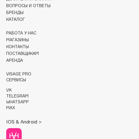
ВОПРОСЫ И ОТВЕТЫ
Cadence
БРЕНДЫ
КАТАЛОГ
Capelli Dorati
Carbon Theory
РАБОТА У НАС
Carmex
МАГАЗИНЫ
Carolina Herrera
КОНТАКТЫ
ПОСТАВЩИКАМ
Catrice
АРЕНДА
Celimax
Cettua
VISAGE PRO
СЕРВИСЫ
Chupa Chups
Clarette
VK
TELEGRAM
Clarins
WHATSAPP
Clarins Precious
MAX
Clinique
IOS & Android >
Clive Christian
Club De Nuit