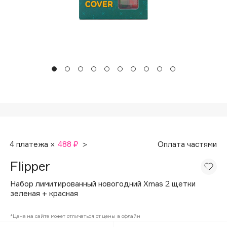
Подарки
Tom Ford
HFC
Для дома
Angiopharm
Техника
KIKO Milano
Estée Lauder
Clarins
0 - 9
100BON
4 платежа ×
488 ₽
>
Оплата частями
22|11
Flipper
A
Набор лимитированный новогодний Xmas 2 щетки
зеленая + красная
Acqua di Parma
*Цена на сайте может отличаться от цены в офлайн
Acque di Italia