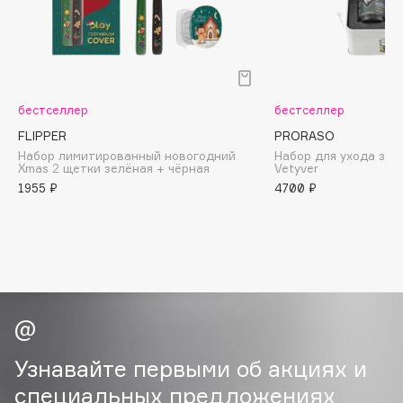
B
Babor
Baffy
Balmain Hair Couture
ЭКСКЛЮЗИВ
бестселлер
бестселлер
Banderas
FLIPPER
PRORASO
Basicare
Набор лимитированный новогодний
Набор для ухода за 
Xmas 2 щетки зелёная + чёрная
Vetyver
Batiste
1955 ₽
4700 ₽
Beauty Bomb
Beauty Pati
Beautyblades
НОВИНКА
beautyblender
Bebble
Beverly Hills Polo Club
Biodance
Узнавайте первыми об акциях и
Bioderma
специальных предложениях