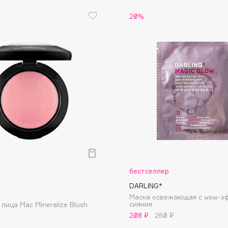
20%
Dr.Althea
Dr.Ceuracle
Dr.Jart+
DSD de Luxe
Dyson
бестселлер
Estée Lauder
DARLING*
Маска освежающая с wow-э
Etat Pur
cияния
лица Mac Mineralize Blush
Etude House
208 ₽
260 ₽
Etude organix