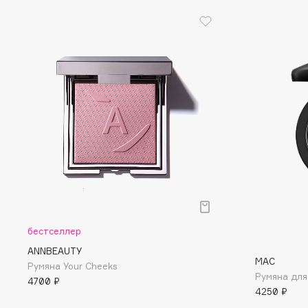
D
d'Alba
Dior
DABO
Divage
DARLING*
Dolce & Gabbana
Darphin
Dolomit
Davines
Dorco
Deonica
DP Daily Perfection
Dessange
Dr. Vranjes Firenze
E
бестселлер
Eat My
Ella Bartsueva Brushes
ANNBEAUTY
MAC
Румяна Your Cheeks
Ecolatier
EMBRACE Haircare
Румяна для 
4700 ₽
Ecotools
Emmanuelle Jane
4250 ₽
EGG
Enough