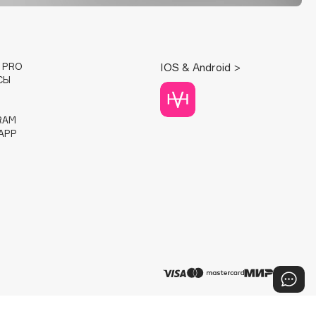
E PRO
IOS & Android >
СЫ
RAM
APP