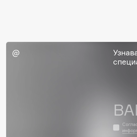
EGIA
EpilProfi
Eigshow
Erborian
Elemis
Essence
Elian Russia
Essential Parfums Paris
Elie Saab
Estrâde
Узнав
специ
F
FANE
Flipper
Farmstay
FLOEMA
ВА
Felce Azzurra
Floraïku
Fillerina
Forlle'd
ЭКСКЛЮЗИВ
Fiona Franchimon
Согла
инфор