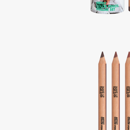
Подарки
0 - 9
Для дома
100BON
22|11
Техника
A
Acqua di Parma
Amina Daudova Brushes
Acque di Italia
Amouage
Adele for you
Amuleto Di Casa
Advante
Angiopharm
ЭКСКЛЮЗИВ
ЭКСКЛЮЗИВ
Aesop
Annbeauty
Age Stop
Anua
ЭКСКЛЮЗИВ
Apadent
AHFA Cosmetics
Apagard
Ajmal