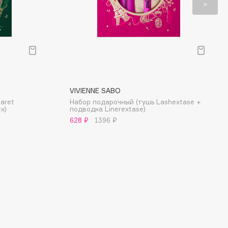
VIVIENNE SABO
aret
Набор подарочный (тушь Lashextase +
x)
подводка Linerextase)
628 ₽
1396 ₽