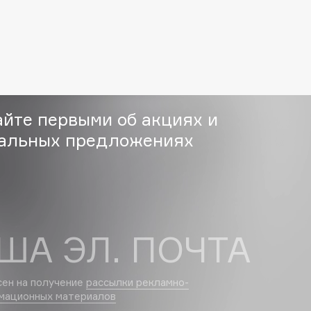
Eva Mosaic
Ex Nihilo
EXOARI L
айте первыми об акциях и
альных предложениях
Fragrance Du Bois
Frederic Malle
ША ЭЛ. ПОЧТА
Frudia
Funny Organix
сен на получение
рассылки рекламно-
мационных материалов