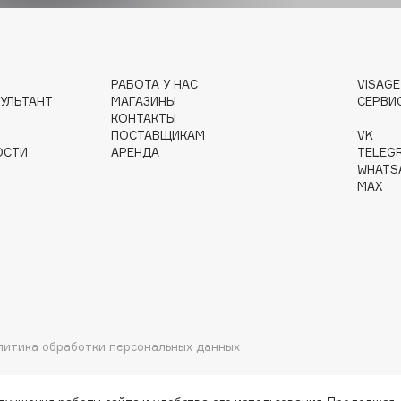
Gourmandise
РАБОТА У НАС
VISAG
УЛЬТАНТ
МАГАЗИНЫ
СЕРВИ
Grace Day
КОНТАКТЫ
Guerlain
ПОСТАВЩИКАМ
VK
ОСТИ
АРЕНДА
TELEG
Guess
WHATS
MAX
Holika Holika
Holly Polly
литика обработки персональных данных
Holy Land