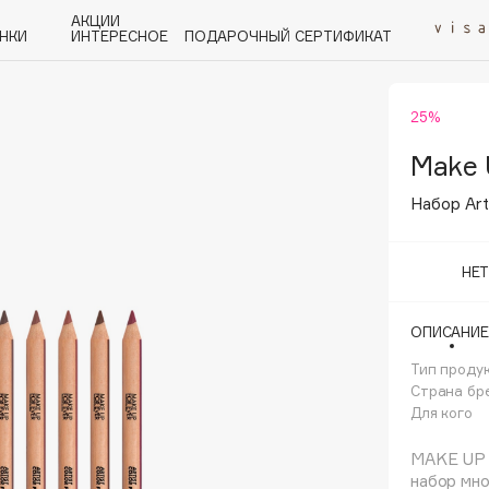
АКЦИИ
НКИ
ИНТЕРЕСНОЕ
ПОДАРОЧНЫЙ СЕРТИФИКАТ
25%
P
Q
R
S
T
U
V
W
Y
Z
А - Я
Make 
Набор Arti
НЕ
Angiopharm
ОПИСАНИЕ
KIKO Milano
Тип проду
Estée Lauder
Страна бр
Clarins
Для кого
MAKE UP 
набор мно