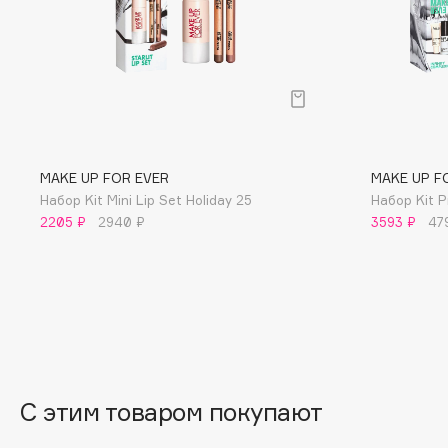
BLOME
C
Cadence
Chupa Chups
MAKE UP FOR EVER
MAKE UP F
Capelli Dorati
Clarette
Набор Kit Mini Lip Set Holiday 25
Набор Kit P
Carbon Theory
Clarins
2205 ₽
2940 ₽
3593 ₽
47
Carmex
Clarins Precious
НОВИНКА
Carolina Herrera
Clinique
Catrice
Clive Christian
Celimax
Club De Nuit
Cettua
Collagenina
С этим товаром покупают