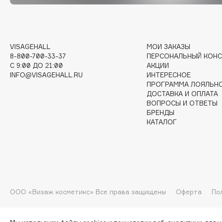
G
Garnier
Giardino Magico
VISAGEHALL
МОИ ЗАКАЗЫ
8-800-700-33-37
ПЕРСОНАЛЬНЫЙ КОНС
Gecko
Gillette
C 9:00 ДО 21:00
АКЦИИ
Geltek
Givenchy
INFO@VISAGEHALL.RU
ИНТЕРЕСНОЕ
ПРОГРАММА ЛОЯЛЬН
Genosys
Global Keratin
ЭКСКЛЮЗИВ
ДОСТАВКА И ОПЛАТА
Global White
Geomar
ВОПРОСЫ И ОТВЕТЫ
БРЕНДЫ
КАТАЛОГ
H
Hadat Cosmetics
HELIBEAUTY
Hamis
Hempz
ООО «Визаж косметикс» Все права защищены
Оферта
По
Hapica
HFC