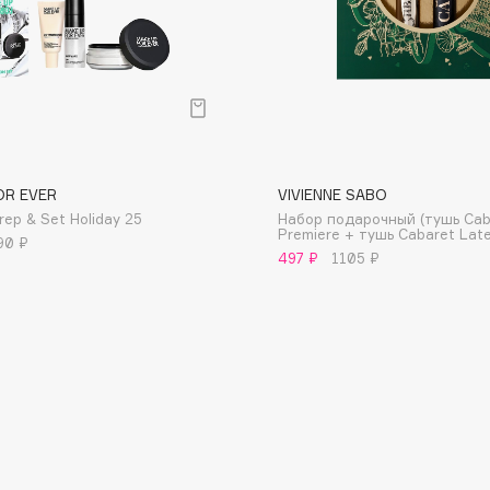
Consly
OR EVER
VIVIENNE SABO
Corimo
rep & Set Holiday 25
Набор подарочный (тушь Cab
CosRX
Premiere + тушь Cabaret Late
90 ₽
497 ₽
1105 ₽
Cottolina
Crescina
Cunzite
Curaprox