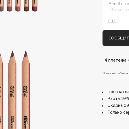
Pencil в 
Широкая 
под все в
Текстура 
ЕЩЁ
интенсивн
яркому пи
В наборе
СООБЩИТ
гр. :
600, 606, 
4 платежа 
Architect Demidoff
ARIVE MAKEUP
*Цена на сайте мо
Art&Fact
Art-Visage
Бесплатна
Artdeco
Карта 10%
Скидка 50
Astra
Только се
Atelier Rebul
Augustinus Bader