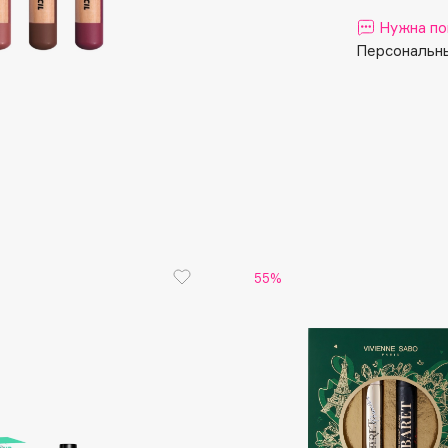
Aveda
Нужна по
Avene
Персональны
Boadicea The Victorious
Bobbi Brown
BOOMSHOP
55%
BORK
Brunello Cucinelli
Bvlgari
by TERRY
BY WISHTREND
Byredo