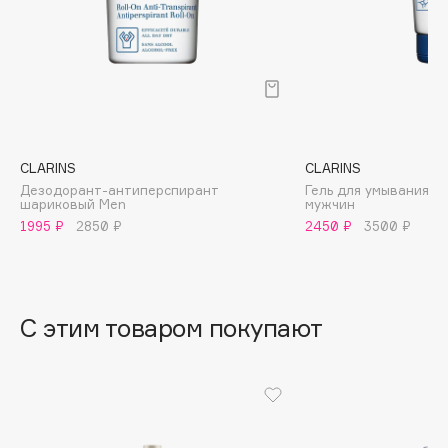
B
Babor
Baffy
Balmain Hair Couture
ЭКСКЛЮЗИВ
Banderas
CLARINS
CLARINS
Basicare
Дезодорант-антиперспирант
Гель для умывания 
Batiste
шариковый Men
мужчин
Beauty Bomb
1995 ₽
2850 ₽
2450 ₽
3500 ₽
Beauty Pati
Beautyblades
НОВИНКА
beautyblender
С этим товаром покупают
Bebble
Beverly Hills Polo Club
Biodance
Bioderma