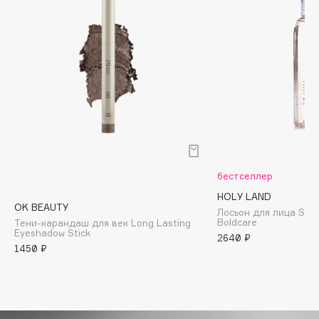
Biomed
Biorepair
Blanx
Blistex
BLOME
Boadicea The Victorious
Bobbi Brown
BOOMSHOP
BORK
бестселлер
Brunello Cucinelli
HOLY LAND
Bvlgari
OK BEAUTY
Лосьон для лица Star
Boldcare
Тени-карандаш для век Long Lasting
by TERRY
Eyeshadow Stick
2640 ₽
BY WISHTREND
1450 ₽
Byredo
C