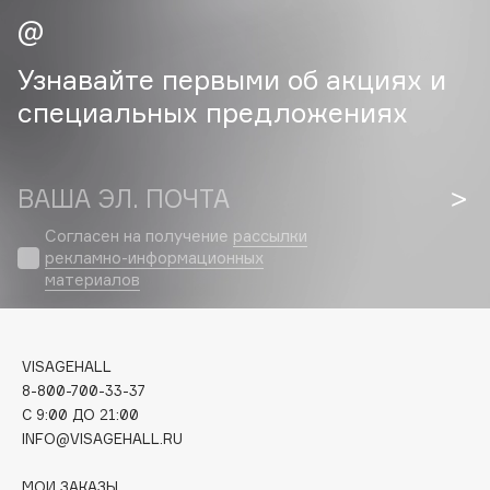
Cadence
Узнавайте первыми об акциях и
Capelli Dorati
Carbon Theory
специальных предложениях
Carmex
Carolina Herrera
ВАША ЭЛ. ПОЧТА
Catrice
Celimax
Согласен на получение
рассылки
Cettua
рекламно-информационных
материалов
Chupa Chups
Clarette
Clarins
VISAGEHALL
Clarins Precious
НОВИНКА
8-800-700-33-37
Clinique
C 9:00 ДО 21:00
INFO@VISAGEHALL.RU
Clive Christian
Club De Nuit
МОИ ЗАКАЗЫ