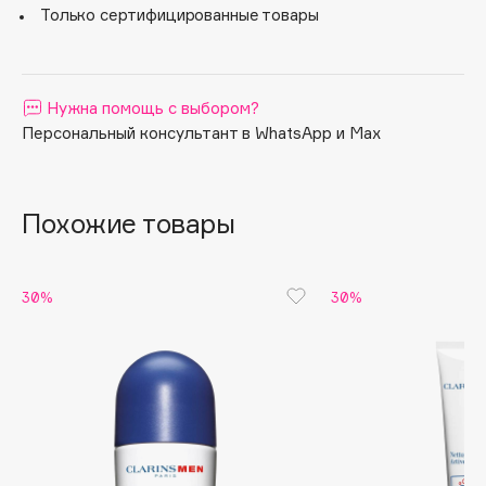
Только сертифицированные товары
Apagard
Aravia Professional
Arcadia
Нужна помощь с выбором?
Archetype
Персональный консультант в WhatsApp и Max
Architect Demidoff
ARIVE MAKEUP
Art&Fact
Похожие товары
Art-Visage
Artdeco
30%
30%
Astra
Atelier Rebul
Augustinus Bader
Aveda
Avene