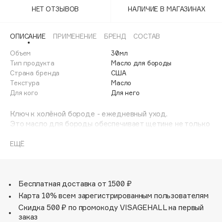
Adele for you
НЕТ ОТЗЫВОВ
НАЛИЧИЕ В МАГАЗИНАХ
Финал лета
Advante
ЭКСКЛЮЗИВ
1 АВГ - 31 АВГ
Aesop
ОПИСАНИЕ
ПРИМЕНЕНИЕ
БРЕНД
СОСТАВ
Age Stop
Объем
ЭКСКЛЮЗИВ
30мл
Тип продукта
Масло для бороды
AHFA Cosmetics
Страна бренда
США
Ajmal
Текстура
Масло
Для кого
Для него
Alix Avien
Allies of Skin
Ключ к холёной бороде - ежедневный уход.
AMAN
Это масло для бороды обеспечивает щетине не только
деликатный аромат OUD WOOD, но и увлажняет, питает,
Amina Daudova Brushes
смягчает волоски и кожу благодаря комбинации
ЕЩЁ
Amouage
невесомых масел миндаля, жожоба и виноградных
Amuleto Di Casa
косточек, а также витамина E.
После умывания несколько капель масла нанесите
Angiopharm
ЭКСКЛЮЗИВ
руками на щетину или бороду, не забывая увлажнить и
Бесплатная доставка от 1500 ₽
Annbeauty
саму кожу у основания волосков. Распределите
Карта 10% всем зарегистрированным пользователям
расчёской масло и уложите бороду для лощёного вида.
Anua
Скидка 500 ₽ по промокоду VISAGEHALL на первый
заказ
Apadent