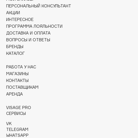
Collagenina
ПЕРСОНАЛЬНЫЙ КОНСУЛЬТАНТ
Consly
АКЦИИ
ИНТЕРЕСНОЕ
Corimo
ПРОГРАММА ЛОЯЛЬНОСТИ
CosRX
ДОСТАВКА И ОПЛАТА
Cottolina
ВОПРОСЫ И ОТВЕТЫ
БРЕНДЫ
Crescina
КАТАЛОГ
Cunzite
Curaprox
РАБОТА У НАС
МАГАЗИНЫ
КОНТАКТЫ
D
ПОСТАВЩИКАМ
АРЕНДА
d'Alba
VISAGE PRO
DABO
СЕРВИСЫ
DARLING*
VK
Darphin
TELEGRAM
Davines
WHATSAPP