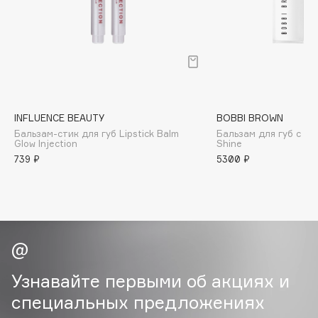
B
Babor
Baffy
Balmain Hair Couture
ЭКСКЛЮЗИВ
Banderas
INFLUENCE BEAUTY
BOBBI BROWN
Basicare
Бальзам-стик для губ Lipstick Balm
Бальзам для губ с от
Batiste
Glow Injection
Shine
739 ₽
5300 ₽
Beauty Bomb
Beauty Pati
Beautyblades
НОВИНКА
beautyblender
Bebble
Beverly Hills Polo Club
Узнавайте первыми об акциях и
Biodance
специальных предложениях
Bioderma