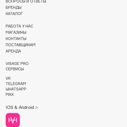
ВОПРОСЫ И ОТВЕТЫ
БРЕНДЫ
Cadence
КАТАЛОГ
Capelli Dorati
РАБОТА У НАС
Carbon Theory
МАГАЗИНЫ
Carmex
КОНТАКТЫ
Carolina Herrera
ПОСТАВЩИКАМ
Catrice
АРЕНДА
Celimax
VISAGE PRO
Cettua
СЕРВИСЫ
Chupa Chups
VK
Clarette
TELEGRAM
WHATSAPP
Clarins
MAX
Clarins Precious
НОВИНКА
Clinique
IOS & Android >
Clive Christian
Club De Nuit