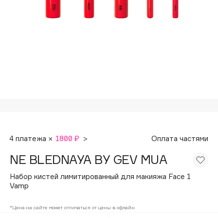
Подарки
Tom Ford
HFC
Для дома
Angiopharm
Техника
KIKO Milano
Estée Lauder
Clarins
0 - 9
100BON
4 платежа ×
1800 ₽
>
Оплата частями
22|11
NE BLEDNAYA BY GEV MUA
A
Набор кистей лимитированный для макияжа Face 1
Vamp
Acqua di Parma
*Цена на сайте может отличаться от цены в офлайн
Acque di Italia