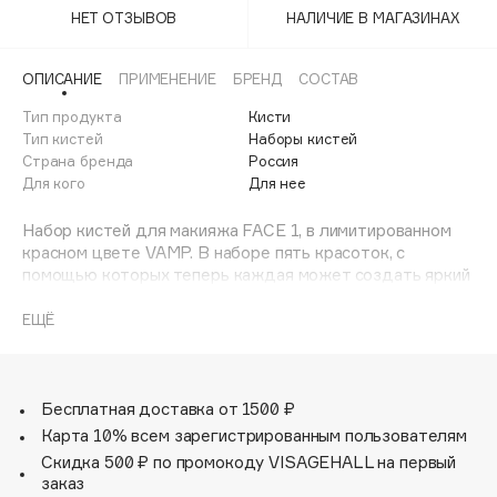
Adele for you
НЕТ ОТЗЫВОВ
НАЛИЧИЕ В МАГАЗИНАХ
Финал лета
Advante
ЭКСКЛЮЗИВ
1 АВГ - 31 АВГ
ОПИСАНИЕ
ПРИМЕНЕНИЕ
БРЕНД
СОСТАВ
Aesop
Age Stop
Тип продукта
Кисти
ЭКСКЛЮЗИВ
Тип кистей
Наборы кистей
AHFA Cosmetics
Страна бренда
Россия
Ajmal
Для кого
Для нее
Alix Avien
Набор кистей для макияжа FACE 1, в лимитированном
Allies of Skin
красном цвете VAMP. В наборе пять красоток, с
AMAN
помощью которых теперь каждая может создать яркий
и НЕ БЛЕДНЫЙ образ. Кисти из мягчайшего
Amina Daudova Brushes
синтетического ворса. 1. GIGI [ДЖИДЖИ] - веерная
ЕЩЁ
Amouage
кисть закругленной формы с мягко набитым ворсом.
Подойдет для пудры или бронзера. Ворс кисти
Amuleto Di Casa
защищен брашгардом. 2. Кисть BIBI [БИБИ] подходит
Angiopharm
ЭКСКЛЮЗИВ
для нанесения тона, праймера или других кремовых
Бесплатная доставка от 1500 ₽
текстур. Плотно набитый ворс закругленной формы
Annbeauty
Карта 10% всем зарегистрированным пользователям
прекрасно растушевывает текстуру. Ворс кисти
Anua
Скидка 500 ₽ по промокоду VISAGEHALL на первый
защищен брашгардом. 3. Вытянутая форма ворса кисти
заказ
Apadent
KEY [КЕЙ] лучше всего подходит для румян и