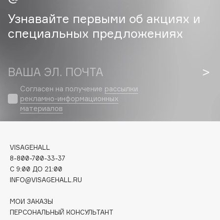
Узнавайте первыми об акциях и
Cadence
специальных предложениях
Capelli Dorati
Carbon Theory
Carmex
ВАША ЭЛ. ПОЧТА
Carolina Herrera
Catrice
Согласен на получение
рассылки
рекламно-информационных
Celimax
материалов
Cettua
Chupa Chups
Clarette
VISAGEHALL
Clarins
8-800-700-33-37
C 9:00 ДО 21:00
Clarins Precious
НОВИНКА
INFO@VISAGEHALL.RU
Clinique
Clive Christian
МОИ ЗАКАЗЫ
ПЕРСОНАЛЬНЫЙ КОНСУЛЬТАНТ
Club De Nuit