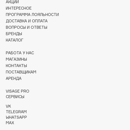
АКЦИИ
Collagenina
ИНТЕРЕСНОЕ
Consly
ПРОГРАММА ЛОЯЛЬНОСТИ
Corimo
ДОСТАВКА И ОПЛАТА
ВОПРОСЫ И ОТВЕТЫ
CosRX
БРЕНДЫ
Cottolina
КАТАЛОГ
Crescina
Cunzite
РАБОТА У НАС
МАГАЗИНЫ
Curaprox
КОНТАКТЫ
ПОСТАВЩИКАМ
АРЕНДА
D
VISAGE PRO
d'Alba
СЕРВИСЫ
DABO
VK
DARLING*
TELEGRAM
WHATSAPP
Darphin
MAX
Davines