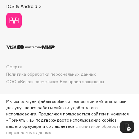
Deonica
IOS & Android >
Dessange
Dior
Divage
Dolce & Gabbana
Dolomit
Dorco
DP Daily Perfection
Оферта
Политика обработки персональных данных
Dr. Vranjes Firenze
ООО «Визаж косметикс» Все права защищены
Dr.Althea
Dr.Ceuracle
Dr.Jart+
Мы используем файлы cookies и технологии веб-аналитики
для улучшения работы сайта и удобства его
DSD de Luxe
использования. Продолжая пользоваться сайтом и нажимая
Dyson
«Принять», вы подтверждаете использование cookies
ПО ЗОЛОТОЙ КАРТЕ:
1207 ₽
вашего браузера и соглашаетесь
с политикой обработки
персональных данных.
ДОБАВИТЬ В КОРЗИНУ
1341 ₽