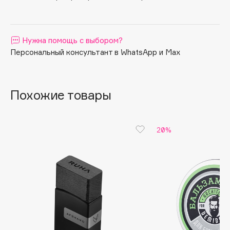
Apagard
Aravia Professional
Нужна помощь с выбором?
Arcadia
Персональный консультант в WhatsApp и Max
Archetype
Architect Demidoff
ARIVE MAKEUP
Похожие товары
Art&Fact
Art-Visage
Artdeco
20%
Astra
Atelier Rebul
Augustinus Bader
Aveda
Avene