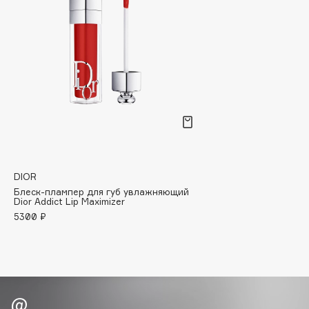
Biomed
Biorepair
Blanx
Blistex
BLOME
Boadicea The Victorious
Bobbi Brown
BOOMSHOP
BORK
DIOR
Brunello Cucinelli
Блеск-плампер для губ увлажняющий
Bvlgari
Dior Addict Lip Maximizer
by TERRY
5300 ₽
BY WISHTREND
Byredo
C