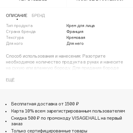
Adele for you
Финал лета
Advante
ЭКСКЛЮЗИВ
ОПИСАНИЕ
БРЕНД
1 АВГ - 31 АВГ
Aesop
Тип продукта
Крем для лица
Age Stop
Страна бренда
Франция
ЭКСКЛЮЗИВ
Текстура
Кремовая
AHFA Cosmetics
Для кого
Для него
Ajmal
Способ использования и нанесения: Разотрите
Alix Avien
необходимое количество продукта в руках и нанесите
Allies of Skin
на сухую или влажную бороду. Для придания бороде
AMAN
большей аккуратности используйте щетку или расческу.
ЕЩЁ
Amina Daudova Brushes
Amouage
Amuleto Di Casa
Бесплатная доставка от 1500 ₽
Angiopharm
ЭКСКЛЮЗИВ
Карта 10% всем зарегистрированным пользователям
Annbeauty
Скидка 500 ₽ по промокоду VISAGEHALL на первый
Anua
заказ
Только сертифицированные товары
Apadent