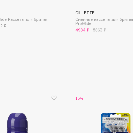
GILLETTE
lide Кассеты для бритья
Сменные кассеты для бритья
ProGlide
32 ₽
4984 ₽
5863 ₽
Consly
Corimo
CosRX
Cottolina
Crescina
Cunzite
Curaprox
15%