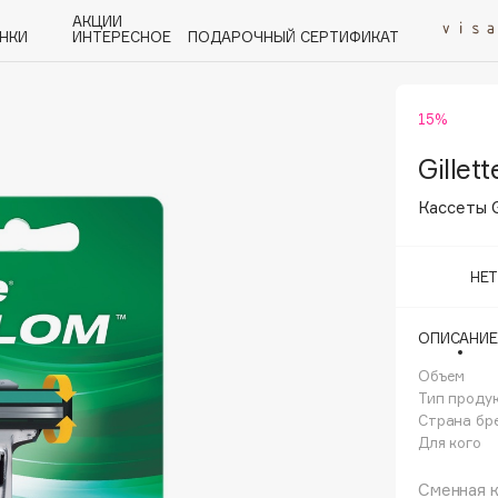
АКЦИИ
НКИ
ИНТЕРЕСНОЕ
ПОДАРОЧНЫЙ СЕРТИФИКАТ
15%
P
Q
R
S
T
U
V
W
Y
Z
А - Я
Gillett
Кассеты G
НЕ
Angiopharm
ОПИСАНИЕ
KIKO Milano
Объем
Estée Lauder
Тип проду
Clarins
Страна бр
Для кого
Сменная к