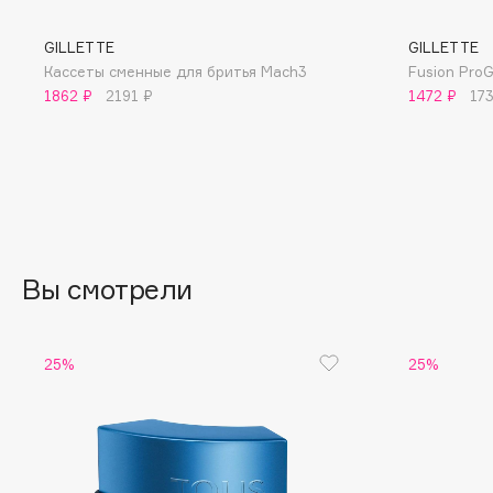
BLOME
GILLETTE
GILLETTE
Кассеты сменные для бритья Mach3
Fusion ProG
1862 ₽
2191 ₽
1472 ₽
17
C
Cadence
Chupa Chups
Capelli Dorati
Clarette
Carbon Theory
Clarins
Carmex
Clarins Precious
НОВИНКА
Вы смотрели
Carolina Herrera
Clinique
Catrice
Clive Christian
Celimax
Club De Nuit
25%
25%
Cettua
Collagenina