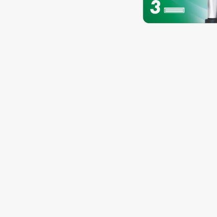
Подарки
0 - 9
Для дома
100BON
22|11
Техника
A
Acqua di Parma
Amina Daudova Brushes
Acque di Italia
Amouage
Adele for you
Amuleto Di Casa
Advante
Angiopharm
ЭКСКЛЮЗИВ
ЭКСКЛЮЗИВ
Aesop
Annbeauty
Age Stop
Anua
ЭКСКЛЮЗИВ
Apadent
AHFA Cosmetics
Apagard
Ajmal