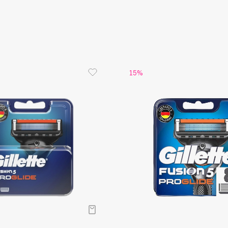
Aveda
Avene
15%
Boadicea The Victorious
Bobbi Brown
BOOMSHOP
BORK
Brunello Cucinelli
Bvlgari
by TERRY
BY WISHTREND
Byredo