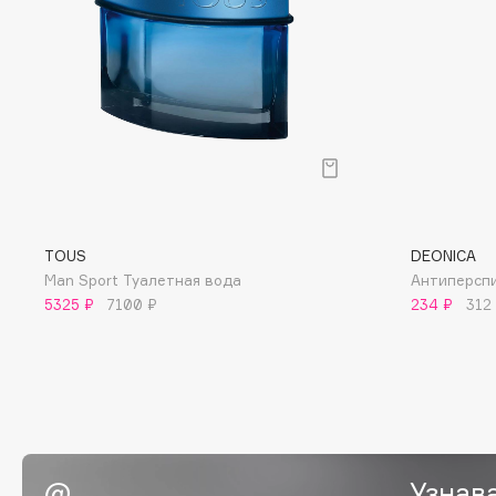
D
d'Alba
Dior
DABO
Divage
DARLING*
Dolce & Gabbana
Darphin
Dolomit
Davines
Dorco
Deonica
DP Daily Perfection
Dessange
Dr. Vranjes Firenze
TOUS
DEONICA
Man Sport Туалетная вода
Антиперсп
5325 ₽
7100 ₽
234 ₽
312
E
Eat My
Ella Bartsueva Brushes
Ecolatier
EMBRACE Haircare
Ecotools
Emmanuelle Jane
Узнав
EGIA
Enough