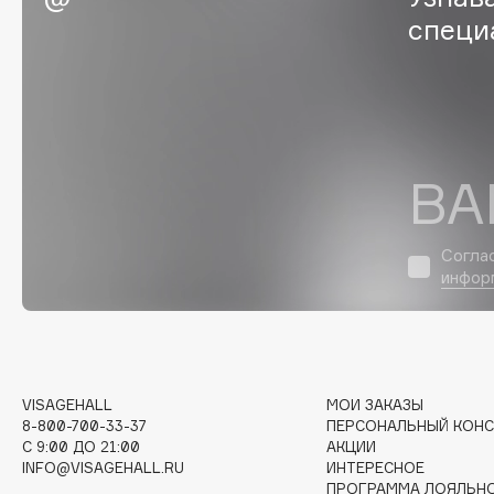
специ
Eigshow
EpilProfi
Elemis
Erborian
Elian Russia
Essence
Elie Saab
Essential Parfums Paris
ВА
F
Согла
инфор
FANE
Flipper
Farmstay
FLOEMA
Felce Azzurra
Floraïku
Fillerina
Forlle'd
ЭКСКЛЮЗИВ
VISAGEHALL
МОИ ЗАКАЗЫ
Fiona Franchimon
8-800-700-33-37
ПЕРСОНАЛЬНЫЙ КОНС
C 9:00 ДО 21:00
АКЦИИ
INFO@VISAGEHALL.RU
ИНТЕРЕСНОЕ
ПРОГРАММА ЛОЯЛЬН