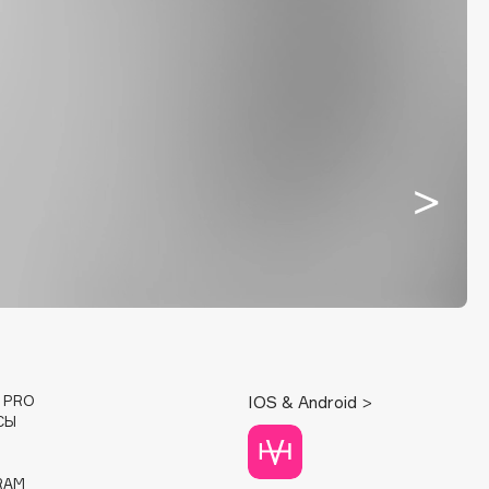
E PRO
IOS & Android >
СЫ
RAM