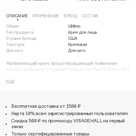
Adele for you
Финал лета
Advante
ЭКСКЛЮЗИВ
ОПИСАНИЕ
ПРИМЕНЕНИЕ
БРЕНД
СОСТАВ
1 АВГ - 31 АВГ
Aesop
Объем
100мл
Age Stop
Тип продукта
Крем для лица
ЭКСКЛЮЗИВ
Страна бренда
США
AHFA Cosmetics
Текстура
Кремовая
Ajmal
Для кого
Для него
Alix Avien
Увлажняющий крем, предотвращающий появление
Allies of Skin
первых признаков старения Clinique For Men™. Борется с
AMAN
мимическими и возрастными морщинами и тусклостью,
помогая коже выглядеть моложе.
ЕЩЁ
Amina Daudova Brushes
Крем увлажняет кожу на весь день, сокращает
Amouage
мимические и возрастные морщины и нейтрализует
тусклый тон. Быстро впитывается.
Amuleto Di Casa
Бесплатная доставка от 1500 ₽
Angiopharm
ЭКСКЛЮЗИВ
Карта 10% всем зарегистрированным пользователям
Annbeauty
Скидка 500 ₽ по промокоду VISAGEHALL на первый
Anua
заказ
Только сертифицированные товары
Apadent