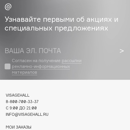
Cadence
Узнавайте первыми об акциях и
Capelli Dorati
специальных предложениях
Carbon Theory
Carmex
Carolina Herrera
ВАША ЭЛ. ПОЧТА
Catrice
Celimax
Согласен на получение
рассылки
рекламно-информационных
Cettua
материалов
Chupa Chups
Clarette
Clarins
VISAGEHALL
Clarins Precious
8-800-700-33-37
C 9:00 ДО 21:00
Clinique
INFO@VISAGEHALL.RU
Clive Christian
Club De Nuit
МОИ ЗАКАЗЫ