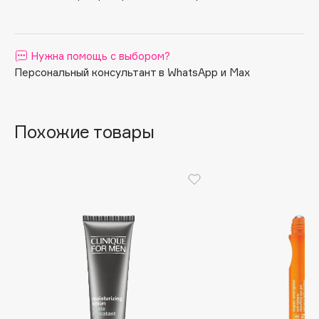
Apagard
Aravia Professional
Нужна помощь с выбором?
Arcadia
Персональный консультант в WhatsApp и Max
Archetype
Architect Demidoff
ARIVE MAKEUP
Похожие товары
Art&Fact
Art-Visage
Artdeco
Astra
Atelier Rebul
Augustinus Bader
Aveda
Avene