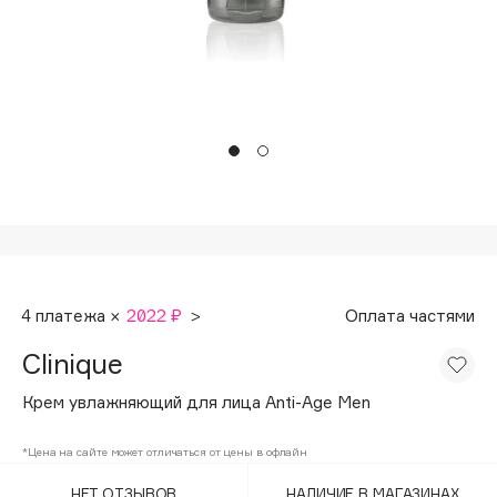
Подарки
Tom Ford
HFC
Для дома
Angiopharm
Техника
KIKO Milano
Estée Lauder
Clarins
0 - 9
100BON
4 платежа ×
2022 ₽
>
Оплата частями
22|11
Clinique
A
Крем увлажняющий для лица Anti-Age Men
Acqua di Parma
*Цена на сайте может отличаться от цены в офлайн
Acque di Italia
НЕТ ОТЗЫВОВ
НАЛИЧИЕ В МАГАЗИНАХ