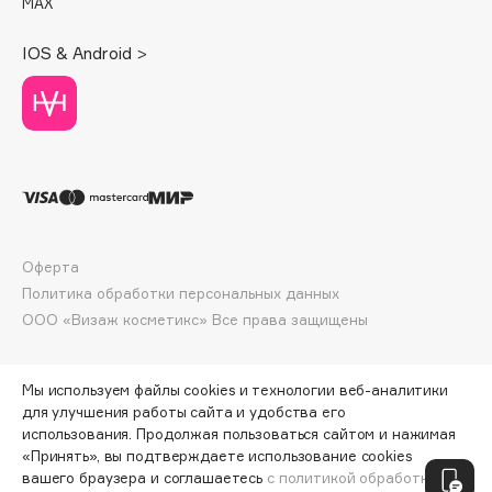
MAX
Deonica
Dessange
IOS & Android >
Dior
Divage
Dolce & Gabbana
Dolomit
Dorco
DP Daily Perfection
Dr. Vranjes Firenze
Оферта
Dr.Althea
Политика обработки персональных данных
ООО «Визаж косметикс» Все права защищены
Dr.Ceuracle
Dr.Jart+
DSD de Luxe
Мы используем файлы cookies и технологии веб-аналитики
для улучшения работы сайта и удобства его
Dyson
использования. Продолжая пользоваться сайтом и нажимая
«Принять», вы подтверждаете использование cookies
ПО ЗОЛОТОЙ КАРТЕ:
6472 ₽
вашего браузера и соглашаетесь
с политикой обработки