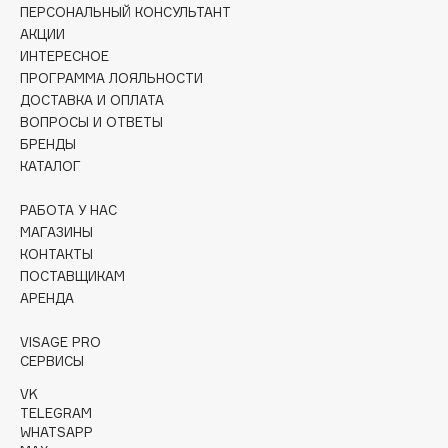
Collagenina
ПЕРСОНАЛЬНЫЙ КОНСУЛЬТАНТ
АКЦИИ
Consly
ИНТЕРЕСНОЕ
Corimo
ПРОГРАММА ЛОЯЛЬНОСТИ
CosRX
ДОСТАВКА И ОПЛАТА
Cottolina
ВОПРОСЫ И ОТВЕТЫ
БРЕНДЫ
Crescina
КАТАЛОГ
Cunzite
Curaprox
РАБОТА У НАС
МАГАЗИНЫ
КОНТАКТЫ
D
ПОСТАВЩИКАМ
АРЕНДА
d'Alba
VISAGE PRO
DABO
СЕРВИСЫ
DARLING*
VK
Darphin
TELEGRAM
WHATSAPP
Davines