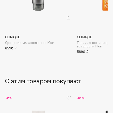
B
Babor
Baffy
Balmain Hair Couture
ЭКСКЛЮЗИВ
Banderas
CLINIQUE
CLINIQUE
Средство увлажняющее Men
Гель для кожи вокруг
Basicare
усталости Men
6590 ₽
Batiste
5890 ₽
Beauty Bomb
Beauty Pati
Beautyblades
НОВИНКА
beautyblender
С этим товаром покупают
Bebble
Beverly Hills Polo Club
30%
40%
Biodance
Bioderma