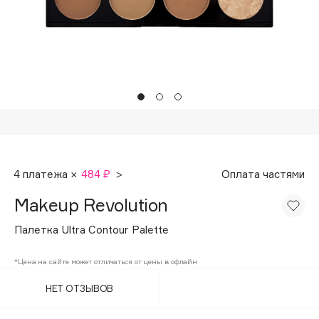
Подарки
Tom Ford
HFC
Для дома
Angiopharm
Техника
KIKO Milano
Estée Lauder
Clarins
0 - 9
4 платежа ×
484 ₽
>
Оплата частями
100BON
Makeup Revolution
22|11
Палетка Ultra Contour Palette
A
*Цена на сайте может отличаться от цены в офлайн
НЕТ ОТЗЫВОВ
Acqua di Parma
Acque di Italia