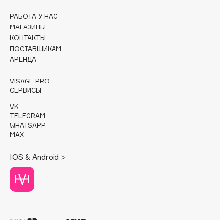
РАБОТА У НАС
Cadence
МАГАЗИНЫ
Capelli Dorati
КОНТАКТЫ
Carbon Theory
ПОСТАВЩИКАМ
Carmex
АРЕНДА
Carolina Herrera
VISAGE PRO
Catrice
СЕРВИСЫ
Celimax
VK
Cettua
TELEGRAM
WHATSAPP
Chupa Chups
MAX
Clarette
Clarins
IOS & Android >
Clarins Precious
НОВИНКА
Clinique
Clive Christian
Club De Nuit