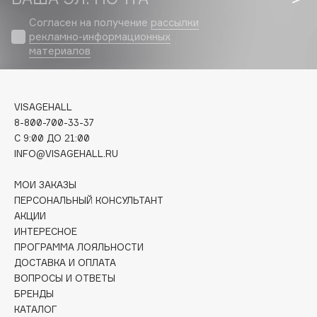
Biomed
Согласен на получение
рассылки
Biorepair
рекламно-информационных
Blanx
материалов
Blistex
BLOME
Boadicea The Victorious
VISAGEHALL
Bobbi Brown
8-800-700-33-37
C 9:00 ДО 21:00
BOOMSHOP
INFO@VISAGEHALL.RU
BORK
Brunello Cucinelli
МОИ ЗАКАЗЫ
ПЕРСОНАЛЬНЫЙ КОНСУЛЬТАНТ
Bvlgari
АКЦИИ
by TERRY
ИНТЕРЕСНОЕ
BY WISHTREND
ПРОГРАММА ЛОЯЛЬНОСТИ
Byredo
ДОСТАВКА И ОПЛАТА
ВОПРОСЫ И ОТВЕТЫ
БРЕНДЫ
C
КАТАЛОГ