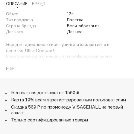
ОПИСАНИЕ
БРЕНД
Adele for you
Финал лета
Advante
Объем
13г
ЭКСКЛЮЗИВ
1 АВГ - 31 АВГ
Тип продукта
Палетка
Aesop
Страна бренда
Великобритания
Age Stop
Для кого
Для нее
ЭКСКЛЮЗИВ
AHFA Cosmetics
Все для идеального контуринга и хайлайтинга в
Ajmal
палетке Ultra Contour!
8 натуральных оттенков для профессионального
Alix Avien
контуринга, скульптурирования и хайлайтинга: 6
Allies of Skin
прессованных матовых оттенков обеспечат идеальное
ЕЩЁ
AMAN
нанесение и легкую растушевку, а 2 сияющих
запеченных придадут коже деликатное сияние.
Amina Daudova Brushes
Настоящий «must-have» для визажистов - одна
Amouage
компактная палетка, способная заменить целый арсенал
Бесплатная доставка от 1500 ₽
средств для работы с разными оттенками кожи!
Amuleto Di Casa
Карта 10% всем зарегистрированным пользователям
Angiopharm
Скидка 500 ₽ по промокоду VISAGEHALL на первый
ЭКСКЛЮЗИВ
заказ
Annbeauty
Только сертифицированные товары
Anua
Apadent