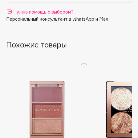
Apagard
Нужна помощь с выбором?
Aravia Professional
Персональный консультант в WhatsApp и Max
Arcadia
Archetype
Architect Demidoff
Похожие товары
ARIVE MAKEUP
Art&Fact
Art-Visage
Artdeco
Astra
Atelier Rebul
Augustinus Bader
Aveda
Avene