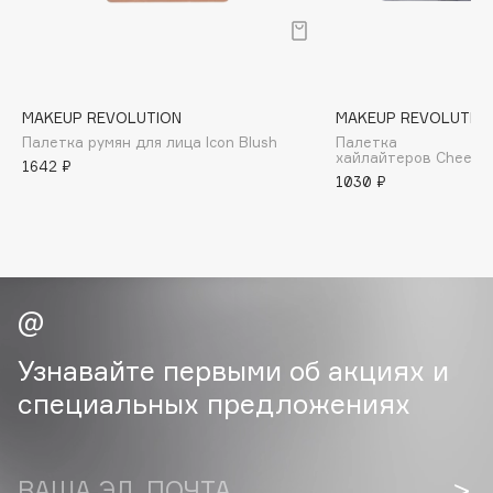
B
Babor
Baffy
MAKEUP REVOLUTION
MAKEUP REVOLUTIO
Balmain Hair Couture
ЭКСКЛЮЗИВ
Палетка румян для лица Icon Blush
Палетка
Banderas
хайлайтеров Cheek Ki
1642 ₽
1030 ₽
Basicare
Batiste
Beauty Bomb
Beauty Pati
Beautyblades
НОВИНКА
beautyblender
Узнавайте первыми об акциях и
Bebble
специальных предложениях
Beverly Hills Polo Club
Biodance
Bioderma
ВАША ЭЛ. ПОЧТА