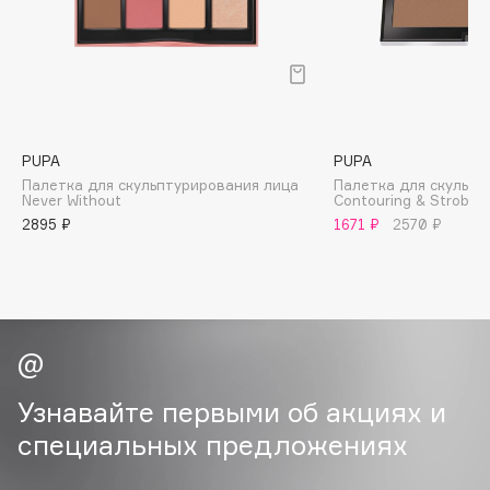
B
Babor
Baffy
Balmain Hair Couture
ЭКСКЛЮЗИВ
Banderas
PUPA
PUPA
Палетка для скульптурирования лица
Палетка для скульпт
Basicare
Never Without
Contouring & Strobing
Batiste
2895 ₽
1671 ₽
2570 ₽
Beauty Bomb
Beauty Pati
Beautyblades
НОВИНКА
beautyblender
Bebble
Beverly Hills Polo Club
Узнавайте первыми об акциях и
Biodance
специальных предложениях
Bioderma