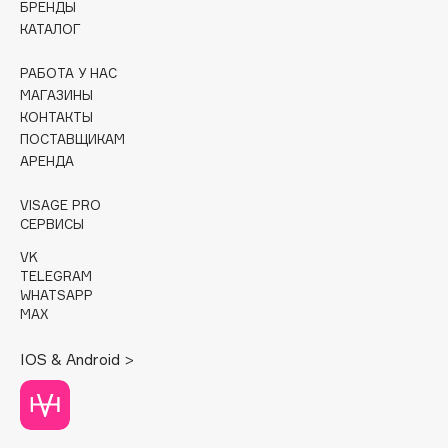
БРЕНДЫ
КАТАЛОГ
Cadence
Capelli Dorati
РАБОТА У НАС
Carbon Theory
МАГАЗИНЫ
КОНТАКТЫ
Carmex
ПОСТАВЩИКАМ
Carolina Herrera
АРЕНДА
Catrice
Celimax
VISAGE PRO
СЕРВИСЫ
Cettua
VK
Chupa Chups
TELEGRAM
Clarette
WHATSAPP
MAX
Clarins
Clarins Precious
НОВИНКА
IOS & Android >
Clinique
Clive Christian
Club De Nuit