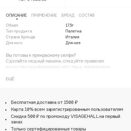
Adele for you
Финал лета
Advante
ЭКСКЛЮЗИВ
ОПИСАНИЕ
ПРИМЕНЕНИЕ
БРЕНД
СОСТАВ
1 АВГ - 31 АВГ
Aesop
Объем
17,5г
Age Stop
Тип продукта
Палетка
ЭКСКЛЮЗИВ
Страна бренда
Италия
AHFA Cosmetics
Для кого
Для нее
Ajmal
Вы готовы к прекрасному селфи?
Alix Avien
Сделайте модный макияж, следуйте правилам
Allies of Skin
искусства подчёркивания черт лица, минимизируя
AMAN
недостатки.
Контурирование- это техника макияжа, которая
ЕЩЁ
Amina Daudova Brushes
моделирует черты лица, придаёт большей чёткости
Amouage
объёму благодаря игре света и тени. Лёгкая,
шелковистая и матовая пудра позволяет создать игру
Amuleto Di Casa
света и тени на лице для идеально ровного и
Бесплатная доставка от 1500 ₽
Angiopharm
ЭКСКЛЮЗИВ
натурального эффекта.
Карта 10% всем зарегистрированным пользователям
Annbeauty
Стробирование - это техника макияжа, которая придаёт
Скидка 500 ₽ по промокоду VISAGEHALL на первый
сияние лицу и подчёркивает рельефные зоны.
Anua
заказ
Мерцающий порошок содержит большое количества
Только сертифицированные товары
Apadent