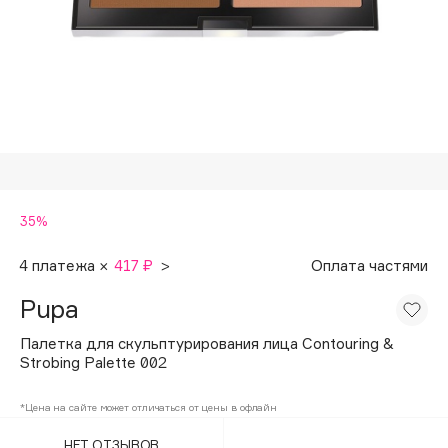
Подарки
Tom Ford
HFC
Для дома
Angiopharm
Техника
KIKO Milano
Estée Lauder
Clarins
0 - 9
35%
100BON
4 платежа ×
417 ₽
>
Оплата частями
22|11
Pupa
Палетка для скульптурирования лица Contouring &
A
Strobing Palette 002
Acqua di Parma
*Цена на сайте может отличаться от цены в офлайн
Acque di Italia
НЕТ ОТЗЫВОВ