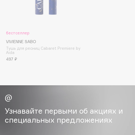
Cadence
Capelli Dorati
Carbon Theory
бестселлер
Carmex
VIVIENNE SABO
Carolina Herrera
Тушь для ресниц Cabaret Premiere by
Aida
Catrice
497 ₽
Celimax
Cettua
Chupa Chups
Clarette
Clarins
Clarins Precious
Узнавайте первыми об акциях и
Clinique
специальных предложениях
Clive Christian
Club De Nuit