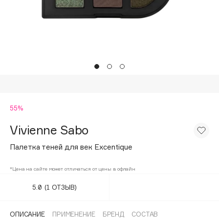
Подарки
Tom Ford
HFC
Для дома
Angiopharm
Техника
KIKO Milano
Estée Lauder
Clarins
0 - 9
55%
Vivienne Sabo
100BON
22|11
Палетка теней для век Excentique
*Цена на сайте может отличаться от цены в офлайн
A
5.0
(1 ОТЗЫВ)
Acqua di Parma
Acque di Italia
ОПИСАНИЕ
ПРИМЕНЕНИЕ
БРЕНД
СОСТАВ