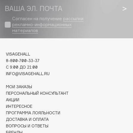
Collagenina
ВАША ЭЛ. ПОЧТА
Consly
Согласен на получение
рассылки
Corimo
рекламно-информационных
CosRX
материалов
Cottolina
Crescina
Cunzite
VISAGEHALL
8-800-700-33-37
Curaprox
C 9:00 ДО 21:00
INFO@VISAGEHALL.RU
D
МОИ ЗАКАЗЫ
ПЕРСОНАЛЬНЫЙ КОНСУЛЬТАНТ
d'Alba
АКЦИИ
DABO
ИНТЕРЕСНОЕ
DARLING*
ПРОГРАММА ЛОЯЛЬНОСТИ
ДОСТАВКА И ОПЛАТА
Darphin
ВОПРОСЫ И ОТВЕТЫ
Davines
БРЕНДЫ