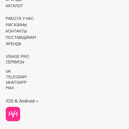
Deonica
КАТАЛОГ
Dessange
РАБОТА У НАС
Dior
МАГАЗИНЫ
Divage
КОНТАКТЫ
Dolce & Gabbana
ПОСТАВЩИКАМ
АРЕНДА
Dolomit
Dorco
VISAGE PRO
DP Daily Perfection
СЕРВИСЫ
Dr. Vranjes Firenze
VK
Dr.Althea
TELEGRAM
WHATSAPP
Dr.Ceuracle
MAX
Dr.Jart+
IOS & Android >
DSD de Luxe
Dyson