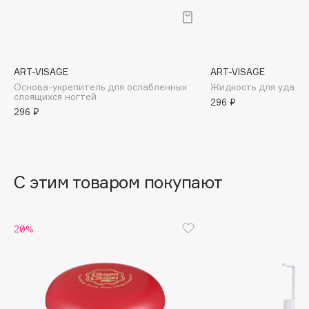
B
Babor
Baffy
ART-VISAGE
ART-VISAGE
Balmain Hair Couture
ЭКСКЛЮЗИВ
Основа-укрепитель для ослабленных
Жидкость для удале
слоящихся ногтей
Banderas
296 ₽
296 ₽
Basicare
Batiste
Beauty Bomb
Beauty Pati
С этим товаром покупают
Beautyblades
НОВИНКА
beautyblender
20%
Bebble
Beverly Hills Polo Club
Biodance
Bioderma