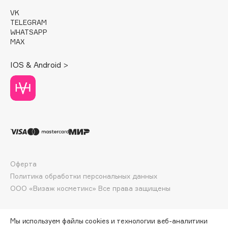
E
VK
TELEGRAM
Eat My
WHATSAPP
Ecolatier
MAX
Ecotools
IOS & Android >
EGG
EGIA
Eigshow
Elemis
Elian Russia
Elie Saab
Ella Bartsueva Brushes
Оферта
EMBRACE Haircare
Политика обработки персональных данных
Emmanuelle Jane
ООО «Визаж косметикс» Все права защищены
Enough
EpilProfi
Мы используем файлы cookies и технологии веб-аналитики
Erborian