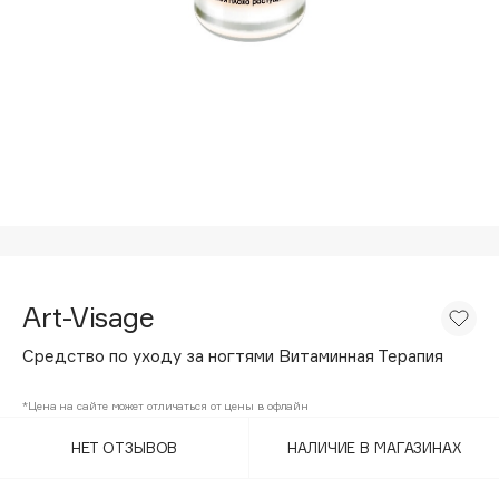
Подарки
Tom Ford
HFC
Для дома
Angiopharm
Техника
KIKO Milano
Estée Lauder
Clarins
0 - 9
100BON
Art-Visage
22|11
Средство по уходу за ногтями Витаминная Терапия
A
*Цена на сайте может отличаться от цены в офлайн
НЕТ ОТЗЫВОВ
НАЛИЧИЕ В МАГАЗИНАХ
Acqua di Parma
Acque di Italia