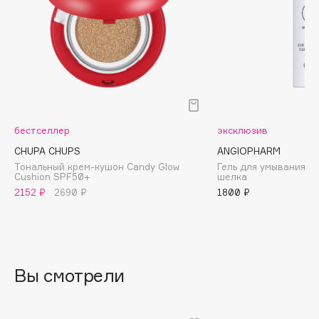
Biomed
Biorepair
Blanx
Blistex
BLOME
Boadicea The Victorious
Bobbi Brown
бестселлер
эксклюзив
BOOMSHOP
CHUPA CHUPS
ANGIOPHARM
BORK
Тональный крем-кушон Candy Glow
Гель для умывания с
Cushion SPF50+
шелка
Brunello Cucinelli
2152 ₽
2690 ₽
1800 ₽
Bvlgari
by TERRY
BY WISHTREND
Byredo
Вы смотрели
C