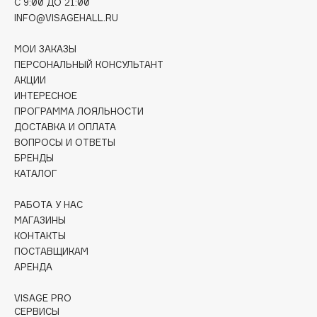
C 9:00 ДО 21:00
Deonica
INFO@VISAGEHALL.RU
Dessange
МОИ ЗАКАЗЫ
Dior
ПЕРСОНАЛЬНЫЙ КОНСУЛЬТАНТ
Divage
АКЦИИ
Dolce & Gabbana
ИНТЕРЕСНОЕ
Dolomit
ПРОГРАММА ЛОЯЛЬНОСТИ
ДОСТАВКА И ОПЛАТА
Dorco
ВОПРОСЫ И ОТВЕТЫ
DP Daily Perfection
БРЕНДЫ
Dr. Vranjes Firenze
КАТАЛОГ
Dr.Althea
РАБОТА У НАС
Dr.Ceuracle
МАГАЗИНЫ
Dr.Jart+
КОНТАКТЫ
DSD de Luxe
ПОСТАВЩИКАМ
АРЕНДА
Dyson
VISAGE PRO
СЕРВИСЫ