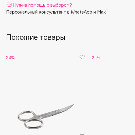
Нужна помощь с выбором?
Apagard
Персональный консультант в WhatsApp и Max
Aravia Professional
Arcadia
Archetype
Похожие товары
Architect Demidoff
ARIVE MAKEUP
20%
25%
Art&Fact
Art-Visage
Artdeco
Astra
Atelier Rebul
Augustinus Bader
Aveda
Avene