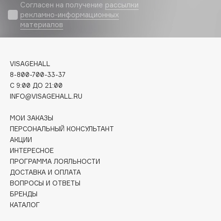
Biomed
Согласен на получение
рассылки
рекламно-информационных
Biorepair
материалов
Blanx
Blistex
BLOME
VISAGEHALL
Boadicea The Victorious
8-800-700-33-37
Bobbi Brown
C 9:00 ДО 21:00
INFO@VISAGEHALL.RU
BOOMSHOP
BORK
МОИ ЗАКАЗЫ
Brunello Cucinelli
ПЕРСОНАЛЬНЫЙ КОНСУЛЬТАНТ
АКЦИИ
Bvlgari
ИНТЕРЕСНОЕ
by TERRY
ПРОГРАММА ЛОЯЛЬНОСТИ
BY WISHTREND
ДОСТАВКА И ОПЛАТА
Byredo
ВОПРОСЫ И ОТВЕТЫ
БРЕНДЫ
КАТАЛОГ
C