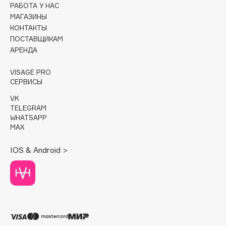
РАБОТА У НАС
МАГАЗИНЫ
Cadence
КОНТАКТЫ
Capelli Dorati
ПОСТАВЩИКАМ
Carbon Theory
АРЕНДА
Carmex
VISAGE PRO
Carolina Herrera
СЕРВИСЫ
Catrice
VK
Celimax
TELEGRAM
Cettua
WHATSAPP
MAX
Chupa Chups
Clarette
IOS & Android >
Clarins
Clarins Precious
Clinique
Clive Christian
Club De Nuit