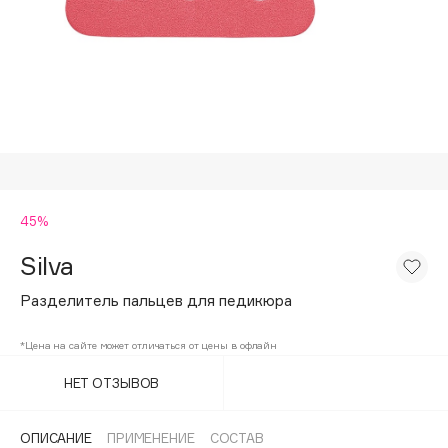
Подарки
Tom Ford
HFC
Для дома
Angiopharm
Техника
KIKO Milano
Estée Lauder
Clarins
0 - 9
45%
Silva
100BON
22|11
Разделитель пальцев для педикюра
*Цена на сайте может отличаться от цены в офлайн
A
НЕТ ОТЗЫВОВ
Acqua di Parma
Acque di Italia
ОПИСАНИЕ
ПРИМЕНЕНИЕ
СОСТАВ