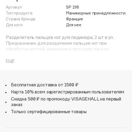
Adele for you
Артикул
SP 198
Финал лета
Advante
Тип продукта
Маникюрные принадлежности
ЭКСКЛЮЗИВ
Страна бренда
Франция
1 АВГ - 31 АВГ
Aesop
Для кого
Для нее
Age Stop
ЭКСКЛЮЗИВ
Разделитель пальцев ног для педикюра, 2 шт в уп.
AHFA Cosmetics
Предназначен для разделения пальцев ног при
Ajmal
обработке ногтей, нанесении и просушки лака на
пальцах, чтобы не запачкать соседние пальцы и не
Alix Avien
нарушить покрытие лака.
ЕЩЁ
Allies of Skin
AMAN
Amina Daudova Brushes
Бесплатная доставка от 1500 ₽
Amouage
Карта 10% всем зарегистрированным пользователям
Amuleto Di Casa
Скидка 500 ₽ по промокоду VISAGEHALL на первый
заказ
Angiopharm
ЭКСКЛЮЗИВ
Только сертифицированные товары
Annbeauty
Anua
Apadent