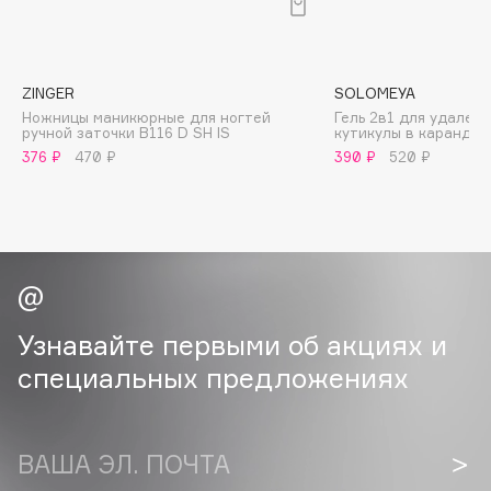
B
Babor
Baffy
ZINGER
SOLOMEYA
Ножницы маникюрные для ногтей
Гель 2в1 для удален
Balmain Hair Couture
ЭКСКЛЮЗИВ
ручной заточки B116 D SH IS
кутикулы в карандаш
Banderas
376 ₽
470 ₽
390 ₽
520 ₽
Basicare
Batiste
Beauty Bomb
Beauty Pati
Beautyblades
НОВИНКА
Узнавайте первыми об акциях и
beautyblender
специальных предложениях
Bebble
Beverly Hills Polo Club
Biodance
ВАША ЭЛ. ПОЧТА
Bioderma