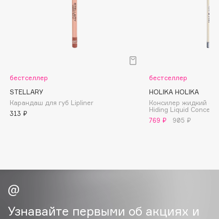
Biomed
Biorepair
Blanx
Blistex
BLOME
Boadicea The Victorious
бестселлер
бестселлер
Bobbi Brown
STELLARY
HOLIKA HOLIKA
BOOMSHOP
Карандаш для губ Lipliner
Консилер жидкий с к
Hiding Liquid Conceale
BORK
313 ₽
769 ₽
905 ₽
Brunello Cucinelli
Bvlgari
by TERRY
BY WISHTREND
Byredo
Узнавайте первыми об акциях и
C