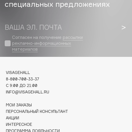
специальных предложениях
Cadence
Capelli Dorati
ВАША ЭЛ. ПОЧТА
Carbon Theory
Carmex
Согласен на получение
рассылки
рекламно-информационных
Carolina Herrera
материалов
Catrice
Celimax
Cettua
VISAGEHALL
Chupa Chups
8-800-700-33-37
Clarette
C 9:00 ДО 21:00
INFO@VISAGEHALL.RU
Clarins
Clarins Precious
МОИ ЗАКАЗЫ
Clinique
ПЕРСОНАЛЬНЫЙ КОНСУЛЬТАНТ
АКЦИИ
Clive Christian
ИНТЕРЕСНОЕ
Club De Nuit
ПРОГРАММА ЛОЯЛЬНОСТИ