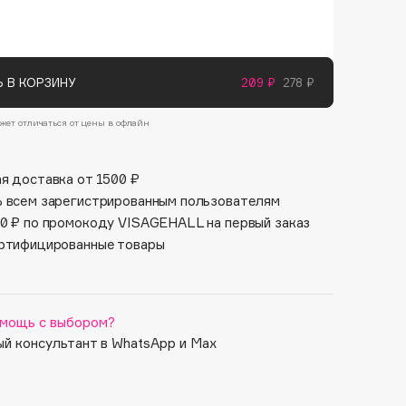
Финал лета
лки с мишками в милом стиле поднимет
Парфюм для тебя
е и разнообразит вашу рутину ухода за
1 АВГ - 31 АВГ
5 АВГ - 9 АВГ
нет идеальным подарком подруге, сестре,
ушке и всем ценителям красоты.
 В КОРЗИНУ
209 ₽
278 ₽
нняя пилка 180/220 грит подходит для
длины и формы ногтям.
жет отличаться от цены в офлайн
вано для использования на натуральных и
нных ногтях.
я доставка от 1500 ₽
 всем зарегистрированным пользователям
0 ₽ по промокоду VISAGEHALL на первый заказ
ртифицированные товары
мощь с выбором?
й консультант в WhatsApp и Max