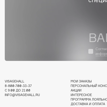
D
d'Alba
Dior
DABO
Divage
DARLING*
Dolce & Gabbana
Darphin
Dolomit
ВА
Davines
Dorco
Deonica
DP Daily Perfection
Согла
Dessange
Dr. Vranjes Firenze
инфор
E
VISAGEHALL
МОИ ЗАКАЗЫ
8-800-700-33-37
ПЕРСОНАЛЬНЫЙ КОНС
Eat My
Ella Bartsueva Brushes
C 9:00 ДО 21:00
АКЦИИ
Ecolatier
EMBRACE Haircare
INFO@VISAGEHALL.RU
ИНТЕРЕСНОЕ
ПРОГРАММА ЛОЯЛЬН
Ecotools
Emmanuelle Jane
ДОСТАВКА И ОПЛАТА
EGG
Enough