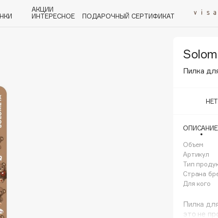
АКЦИИ
НКИ
ИНТЕРЕСНОЕ
ПОДАРОЧНЫЙ СЕРТИФИКАТ
Solom
P
Q
R
S
T
U
V
W
Y
Z
А - Я
Пилка для
НЕ
ОПИСАНИЕ
Angiopharm
Объем
KIKO Milano
Артикул
Тип проду
Estée Lauder
Страна бр
Clarins
Для кого
Пилка дл
это не пр