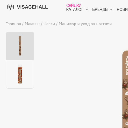
СКИДКИ
КАТАЛОГ
БРЕНДЫ
НОВИ
Главная
/
Макияж
/
Ногти
/
Маникюр и уход за ногтями
Аутлет
0 - 9
A
B
C
D
E
F
G
H
I
J
K
L
M
N
O
Солнечная линия
Макияж
ПОПУЛЯРНЫЕ
Уход
Ароматы
Dior
SHIKstudio
Nashi Argan
Romanovamakeup
Азия
d'Alba
Tom Ford
Для мужчин
Zielinski & Rozen
HFC
Детям