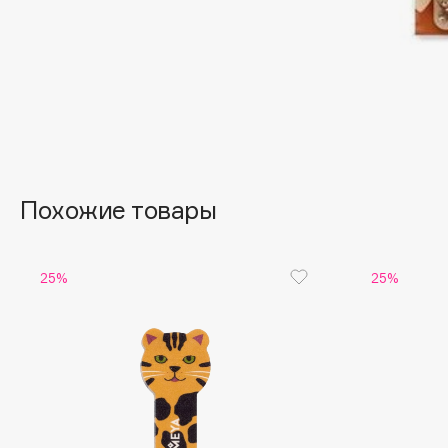
Aravia Professional
Alix Avien
Arcadia
Allies of Skin
Archetype
AMAN
B
Похожие товары
Babor
beautyblender
Baffy
Bebble
Balmain Hair Couture
Beverly Hills Polo Club
ЭКСКЛЮЗИВ
25%
25%
Biodance
Banderas
Bioderma
Basicare
Biomed
Batiste
Biorepair
Beauty Bomb
Blanx
Beauty Pati
Blistex
Beautyblades
НОВИНКА