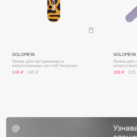
BLOME
C
Cadence
Chupa Chups
SOLOMEYA
SOLOMEYA
Capelli Dorati
Clarette
Пилка для натуральных и
Пилка для 
Carbon Theory
Clarins
искусственных ногтей Тигренок
искусствен
146 ₽
195 ₽
169 ₽
225
Carmex
Clarins Precious
Carolina Herrera
Clinique
Catrice
Clive Christian
Celimax
Club De Nuit
Cettua
Collagenina
Узнав
специ