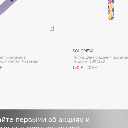
Consly
SOLOMEYA
Corimo
натуральных и
Пилка для придания идеаль
CosRX
ных ногтей Лаванда
Поцелуй 180/220
 ₽
150 ₽
200 ₽
Cottolina
Crescina
Cunzite
Curaprox
айте первыми об акциях и
альных предложениях