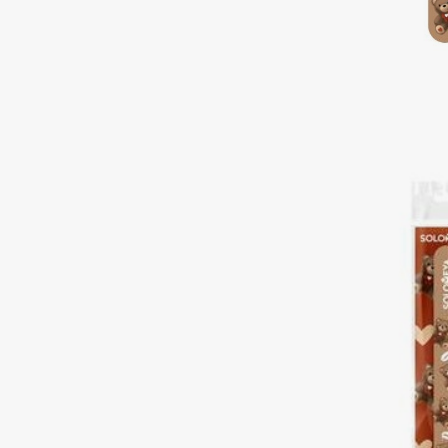
Подарки
0 - 9
Для дома
100BON
22|11
Техника
A
Acqua di Parma
Amina Daudova Brushes
Acque di Italia
Amouage
Adele for you
Amuleto Di Casa
Advante
Angiopharm
ЭКСКЛЮЗИВ
ЭКСКЛЮЗИВ
Aesop
Annbeauty
Age Stop
Anua
ЭКСКЛЮЗИВ
Apadent
AHFA Cosmetics
Apagard
Ajmal