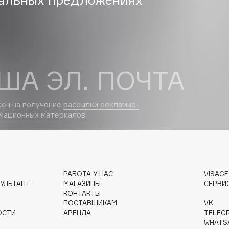
Dr.Althea
Dr.Ceuracle
Dr.Jart+
DSD de Luxe
ША ЭЛ. ПОЧТА
Dyson
сен на получение
рассылки рекламно-
мационных материалов
РАБОТА У НАС
VISAG
УЛЬТАНТ
МАГАЗИНЫ
СЕРВИ
Estée Lauder
КОНТАКТЫ
Etat Pur
ПОСТАВЩИКАМ
VK
ОСТИ
АРЕНДА
TELEG
Etude House
WHATS
Etude organix