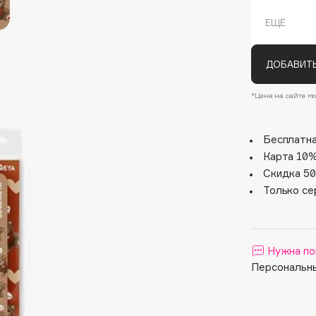
Дизайн пи
настроени
ЕЩЁ
ногтями.
Пилка ста
маме, баб
ДОБАВИТЬ
Двухсторо
придания 
*Цена на сайте мо
Рекомендо
искусстве
Бесплатна
Карта 10%
Architect Demidoff
Скидка 50
ARIVE MAKEUP
Только се
Art&Fact
Art-Visage
Artdeco
Нужна по
Astra
Персональны
Atelier Rebul
Augustinus Bader