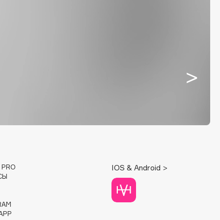
E PRO
IOS & Android >
СЫ
RAM
APP