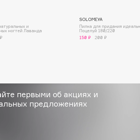
SOLOMEYA
натуральных и
Пилка для придания идеаль
ных ногтей Лаванда
Поцелуй 180/220
 ₽
150 ₽
200 ₽
Consly
Corimo
CosRX
Cottolina
Crescina
айте первыми об акциях и
Cunzite
Curaprox
альных предложениях