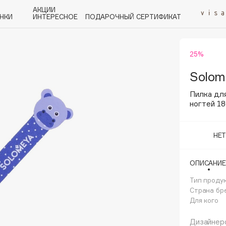
АКЦИИ
НКИ
ИНТЕРЕСНОЕ
ПОДАРОЧНЫЙ СЕРТИФИКАТ
25%
P
Q
R
S
T
U
V
W
Y
Z
А - Я
Solom
Пилка дл
ногтей 18
НЕ
Angiopharm
KIKO Milano
ОПИСАНИЕ
Estée Lauder
Тип проду
Clarins
Страна бр
Для кого
Дизайнерс