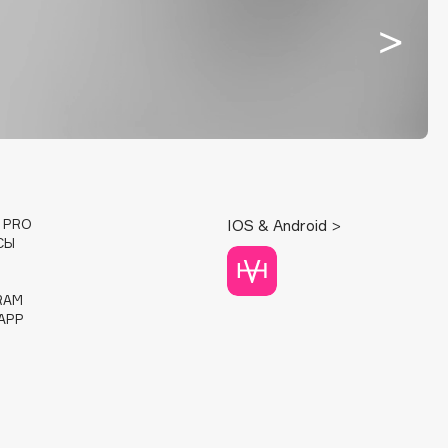
E PRO
IOS & Android >
СЫ
RAM
APP