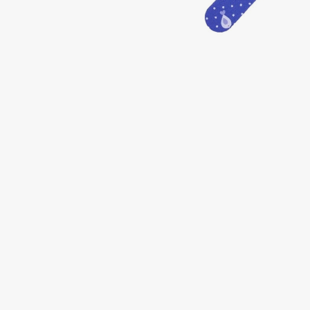
Подарки
0 - 9
Для дома
100BON
22|11
Техника
A
Acqua di Parma
Amina Daudova Brushes
Acque di Italia
Amouage
Adele for you
Amuleto Di Casa
Advante
Angiopharm
ЭКСКЛЮЗИВ
ЭКСКЛЮЗИВ
Aesop
Annbeauty
Age Stop
Anua
ЭКСКЛЮЗИВ
Apadent
AHFA Cosmetics
Apagard
Ajmal