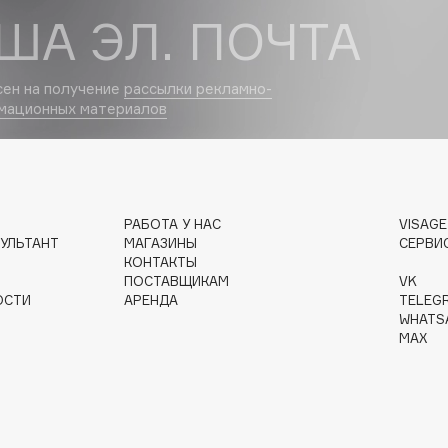
ША ЭЛ. ПОЧТА
Dr.Althea
Dr.Ceuracle
сен на получение
рассылки рекламно-
Dr.Jart+
мационных материалов
DSD de Luxe
Dyson
РАБОТА У НАС
VISAG
УЛЬТАНТ
МАГАЗИНЫ
СЕРВИ
КОНТАКТЫ
ПОСТАВЩИКАМ
VK
ОСТИ
АРЕНДА
TELEG
WHATS
MAX
Estrâde
Estée Lauder
Etat Pur
Etude House