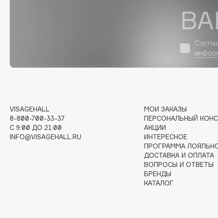
D
ВА
d'Alba
Dior
DABO
Divage
Согла
DARLING*
Dolce & Gabbana
инфор
Darphin
Dolomit
Davines
Dorco
Deonica
DP Daily Perfection
Dessange
Dr. Vranjes Firenze
VISAGEHALL
МОИ ЗАКАЗЫ
8-800-700-33-37
ПЕРСОНАЛЬНЫЙ КОНС
C 9:00 ДО 21:00
АКЦИИ
INFO@VISAGEHALL.RU
ИНТЕРЕСНОЕ
ПРОГРАММА ЛОЯЛЬН
E
ДОСТАВКА И ОПЛАТА
ВОПРОСЫ И ОТВЕТЫ
БРЕНДЫ
Eat My
Ella Bartsueva Brushes
КАТАЛОГ
Ecolatier
EMBRACE Haircare
Ecotools
Emmanuelle Jane
EGIA
Enough