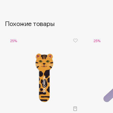
Aravia Professional
Alix Avien
Arcadia
Allies of Skin
Archetype
AMAN
Похожие товары
B
25%
25%
Babor
beautyblender
Baffy
Bebble
Balmain Hair Couture
Beverly Hills Polo Club
ЭКСКЛЮЗИВ
Biodance
Banderas
Bioderma
Basicare
Biomed
Batiste
Biorepair
Beauty Bomb
Blanx
Beauty Pati
Blistex
Beautyblades
НОВИНКА