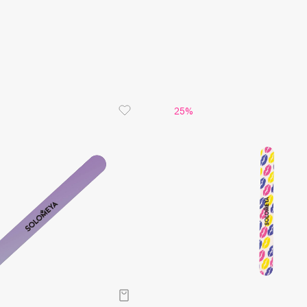
Aveda
Avene
25%
Boadicea The Victorious
Bobbi Brown
BOOMSHOP
BORK
Brunello Cucinelli
Bvlgari
by TERRY
BY WISHTREND
Byredo