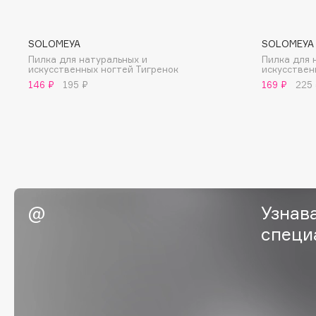
BLOME
SOLOMEYA
SOLOMEYA
Пилка для натуральных и
Пилка для 
искусственных ногтей Тигренок
искусствен
C
146 ₽
195 ₽
169 ₽
225
Cadence
Chupa Chups
Capelli Dorati
Clarette
Carbon Theory
Clarins
Carmex
Clarins Precious
НОВИНКА
Carolina Herrera
Clinique
Узнав
Catrice
Clive Christian
Celimax
специ
Club De Nuit
Cettua
Collagenina