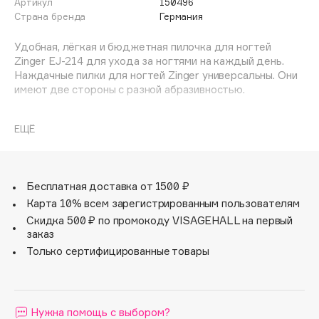
Артикул
150496
Adele for you
Страна бренда
Германия
Финал лета
Advante
ЭКСКЛЮЗИВ
Удобная, лёгкая и бюджетная пилочка для ногтей
1 АВГ - 31 АВГ
Aesop
Zinger EJ-214 для ухода за ногтями на каждый день.
Age Stop
Наждачные пилки для ногтей Zinger универсальны. Они
ЭКСКЛЮЗИВ
имеют две стороны с разной абразивностью.
AHFA Cosmetics
Ajmal
ЕЩЁ
Alix Avien
Allies of Skin
AMAN
Бесплатная доставка от 1500 ₽
Amina Daudova Brushes
Карта 10% всем зарегистрированным пользователям
Amouage
Скидка 500 ₽ по промокоду VISAGEHALL на первый
заказ
Amuleto Di Casa
Только сертифицированные товары
Angiopharm
ЭКСКЛЮЗИВ
Annbeauty
Anua
Нужна помощь с выбором?
Apadent