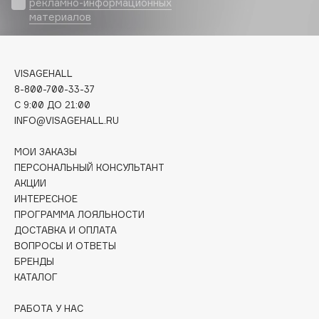
рекламно-информационных
Biomed
материалов
Biorepair
Blanx
Blistex
VISAGEHALL
BLOME
8-800-700-33-37
Boadicea The Victorious
C 9:00 ДО 21:00
INFO@VISAGEHALL.RU
Bobbi Brown
BOOMSHOP
МОИ ЗАКАЗЫ
BORK
ПЕРСОНАЛЬНЫЙ КОНСУЛЬТАНТ
Brunello Cucinelli
АКЦИИ
ИНТЕРЕСНОЕ
Bvlgari
ПРОГРАММА ЛОЯЛЬНОСТИ
by TERRY
ДОСТАВКА И ОПЛАТА
BY WISHTREND
ВОПРОСЫ И ОТВЕТЫ
БРЕНДЫ
Byredo
КАТАЛОГ
РАБОТА У НАС
C