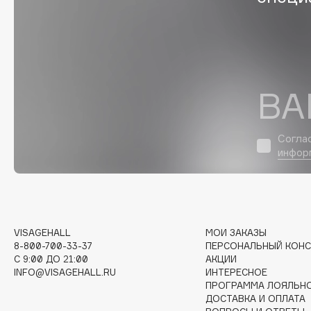
Eigshow
EpilProfi
Elemis
Erborian
Elian Russia
Essence
Elie Saab
Essential Parfums Paris
ВА
Согла
F
инфор
FANE
Flipper
Farmstay
FLOEMA
Felce Azzurra
Floraïku
VISAGEHALL
МОИ ЗАКАЗЫ
Fillerina
Forlle'd
8-800-700-33-37
ПЕРСОНАЛЬНЫЙ КОНС
ЭКСКЛЮЗИВ
C 9:00 ДО 21:00
АКЦИИ
Fiona Franchimon
INFO@VISAGEHALL.RU
ИНТЕРЕСНОЕ
ПРОГРАММА ЛОЯЛЬН
ДОСТАВКА И ОПЛАТА