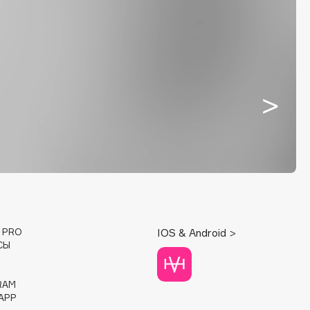
E PRO
IOS & Android >
СЫ
RAM
APP