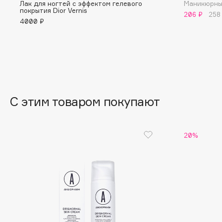
Лак для ногтей с эффектом гелевого
Маникюрны
BLOME
покрытия Dior Vernis
206 ₽
258
4000 ₽
C
Cadence
Chupa Chups
Capelli Dorati
Clarette
С этим товаром покупают
Carbon Theory
Clarins
Carmex
Clarins Precious
НОВИНКА
Carolina Herrera
Clinique
20%
Catrice
Clive Christian
Celimax
Club De Nuit
Cettua
Collagenina