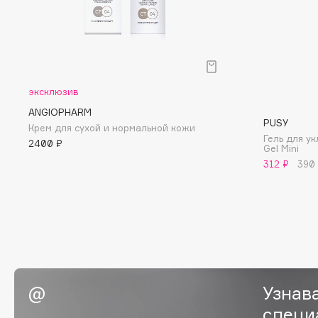
D
d'Alba
Dior
DABO
Divage
DARLING*
Dolce & Gabbana
эксклюзив
Darphin
Dolomit
ANGIOPHARM
Davines
Dorco
PUSY
Крем для сухой и нормальной кожи
Deonica
DP Daily Perfection
Гель для ук
2400 ₽
Gel Mini
Dessange
Dr. Vranjes Firenze
312 ₽
390
E
Eat My
Ella Bartsueva Brushes
Ecolatier
EMBRACE Haircare
Узнав
Ecotools
Emmanuelle Jane
специ
EGIA
Enough