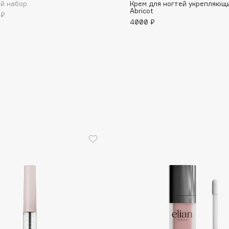
й набор
Крем для ногтей укрепляющ
Abricot
 ₽
4000 ₽
Consly
Corimo
CosRX
Cottolina
Crescina
Cunzite
Curaprox