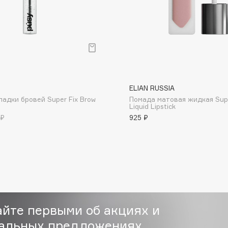
Dr.Althea
Dr.Ceuracle
Dr.Jart+
DSD de Luxe
Dyson
ELIAN RUSSIA
ладки бровей Super Fix Brow
Помада матовая жидкая Supe
Liquid Lipstick
 ₽
925 ₽
Estrâde
Estée Lauder
айте первыми об акциях и
Etat Pur
альных предложениях
Etude House