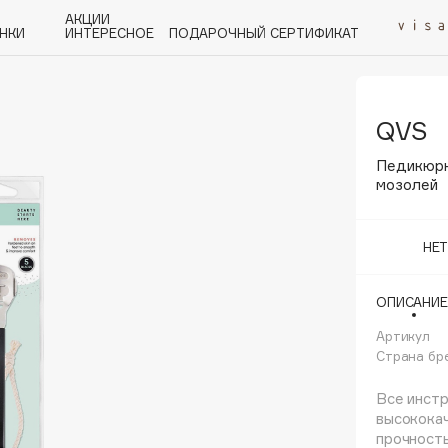
АКЦИИ
НКИ
ИНТЕРЕСНОЕ
ПОДАРОЧНЫЙ СЕРТИФИКАТ
QVS
P
Q
R
S
T
U
V
W
Y
Z
А - Я
Педикюрн
мозолей
НЕ
Angiopharm
ОПИСАНИЕ
KIKO Milano
Артикул
Estée Lauder
Страна бр
Clarins
Все инст
высококач
прочность