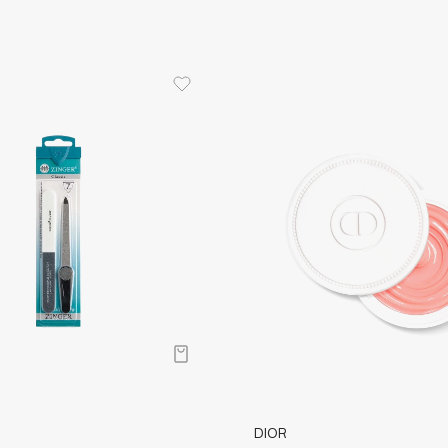
Aveda
Avene
Boadicea The Victorious
Bobbi Brown
BOOMSHOP
BORK
Brunello Cucinelli
Bvlgari
by TERRY
BY WISHTREND
Byredo
DIOR