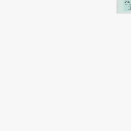
Подарки
0 - 9
Для дома
100BON
22|11
Техника
A
Acqua di Parma
Amina Daudova Brushes
Acque di Italia
Amouage
Adele for you
Amuleto Di Casa
Advante
Angiopharm
ЭКСКЛЮЗИВ
ЭКСКЛЮЗИВ
Aesop
Annbeauty
Age Stop
Anua
ЭКСКЛЮЗИВ
Apadent
AHFA Cosmetics
Apagard
Ajmal