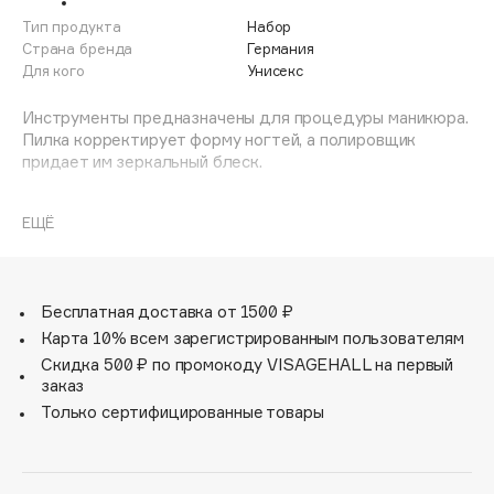
Adele for you
Тип продукта
Набор
Финал лета
Advante
Страна бренда
Германия
ЭКСКЛЮЗИВ
Для кого
Унисекс
1 АВГ - 31 АВГ
Aesop
Age Stop
Инструменты предназначены для процедуры маникюра.
ЭКСКЛЮЗИВ
Пилка корректирует форму ногтей, а полировщик
AHFA Cosmetics
придает им зеркальный блеск.
Ajmal
Alix Avien
ЕЩЁ
Allies of Skin
AMAN
Amina Daudova Brushes
Бесплатная доставка от 1500 ₽
Amouage
Карта 10% всем зарегистрированным пользователям
Amuleto Di Casa
Скидка 500 ₽ по промокоду VISAGEHALL на первый
заказ
Angiopharm
ЭКСКЛЮЗИВ
Только сертифицированные товары
Annbeauty
Anua
Apadent