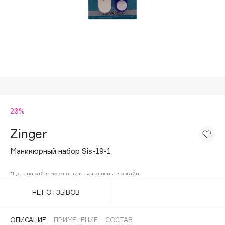
Подарки
Tom Ford
HFC
Для дома
Angiopharm
Техника
KIKO Milano
Estée Lauder
Clarins
0 - 9
20%
Zinger
100BON
22|11
Маникюрный набор Sis-19-1
*Цена на сайте может отличаться от цены в офлайн
A
НЕТ ОТЗЫВОВ
Acqua di Parma
Acque di Italia
ОПИСАНИЕ
ПРИМЕНЕНИЕ
СОСТАВ