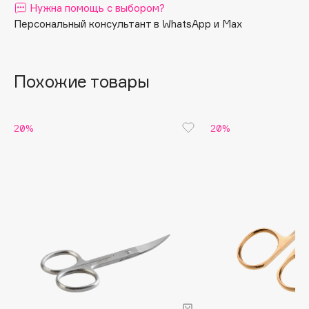
Нужна помощь с выбором?
Apagard
Персональный консультант в WhatsApp и Max
Aravia Professional
Arcadia
Archetype
Похожие товары
Architect Demidoff
ARIVE MAKEUP
20%
20%
Art&Fact
Art-Visage
Artdeco
Astra
Atelier Rebul
Augustinus Bader
Aveda
Avene