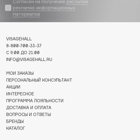
Согласен на получение
рассылки
Biomed
рекламно-информационных
Biorepair
материалов
Blanx
Blistex
BLOME
VISAGEHALL
Boadicea The Victorious
8-800-700-33-37
C 9:00 ДО 21:00
Bobbi Brown
INFO@VISAGEHALL.RU
BOOMSHOP
BORK
МОИ ЗАКАЗЫ
ПЕРСОНАЛЬНЫЙ КОНСУЛЬТАНТ
Brunello Cucinelli
АКЦИИ
Bvlgari
ИНТЕРЕСНОЕ
by TERRY
ПРОГРАММА ЛОЯЛЬНОСТИ
BY WISHTREND
ДОСТАВКА И ОПЛАТА
ВОПРОСЫ И ОТВЕТЫ
Byredo
БРЕНДЫ
КАТАЛОГ
C