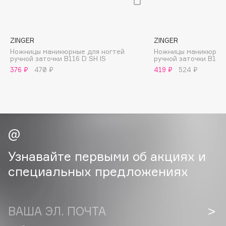
B
Babor
ZINGER
ZINGER
Baffy
Ножницы маникюрные для ногтей
Ножницы маникюрные
Balmain Hair Couture
ручной заточки B116 D SH IS
ручной заточки B116 
ЭКСКЛЮЗИВ
376 ₽
470 ₽
419 ₽
524 ₽
Banderas
Basicare
Batiste
Beauty Bomb
Beauty Pati
Beautyblades
НОВИНКА
Узнавайте первыми об акциях и
beautyblender
специальных предложениях
Bebble
Beverly Hills Polo Club
Biodance
ВАША ЭЛ. ПОЧТА
Bioderma