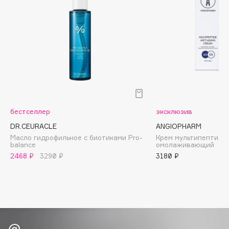
Biomed
Biorepair
Blanx
Blistex
BLOME
Boadicea The Victorious
Bobbi Brown
BOOMSHOP
бестселлер
эксклюзив
BORK
DR.CEURACLE
ANGIOPHARM
Brunello Cucinelli
Масло гидрофильное с биотиками Pro-
Крем мультипептидн
balance
омолаживающий
Bvlgari
2468 ₽
3290 ₽
3180 ₽
by TERRY
BY WISHTREND
Byredo
C