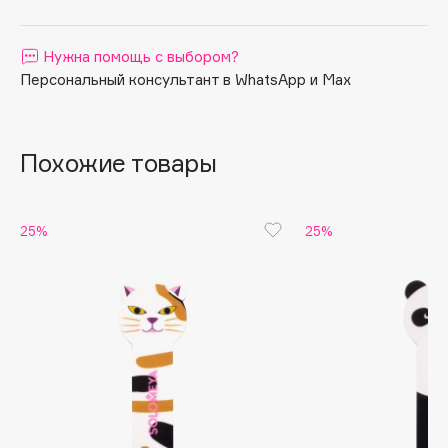
Apagard
Aravia Professional
Нужна помощь с выбором?
Персональный консультант в WhatsApp и Max
Arcadia
Archetype
Architect Demidoff
Похожие товары
ARIVE MAKEUP
Art&Fact
Art-Visage
25%
25%
Artdeco
Astra
Atelier Rebul
Augustinus Bader
Aveda
Avene