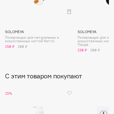
B
Babor
Baffy
Balmain Hair Couture
ЭКСКЛЮЗИВ
SOLOMEYA
SOLOMEYA
Banderas
Полировщик для натуральных и
Полировщик для нат
искусственных ногтей Китти
искусственных ногте
Basicare
Панда
150 ₽
200 ₽
150 ₽
200 ₽
Batiste
Beauty Bomb
Beauty Pati
Beautyblades
НОВИНКА
С этим товаром покупают
beautyblender
Bebble
25%
Beverly Hills Polo Club
Biodance
Bioderma