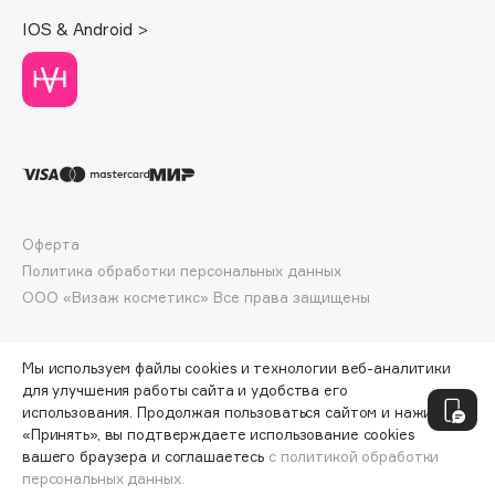
Deonica
IOS & Android >
Dessange
Dior
Divage
Dolce & Gabbana
Dolomit
Dorco
DP Daily Perfection
Оферта
Dr. Vranjes Firenze
Политика обработки персональных данных
Dr.Althea
ООО «Визаж косметикс» Все права защищены
Dr.Ceuracle
Dr.Jart+
Мы используем файлы cookies и технологии веб-аналитики
DSD de Luxe
для улучшения работы сайта и удобства его
использования. Продолжая пользоваться сайтом и нажимая
Dyson
«Принять», вы подтверждаете использование cookies
вашего браузера и соглашаетесь
с политикой обработки
персональных данных.
ДОБАВИТЬ В КОРЗИНУ
338 ₽
450 ₽