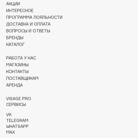
Collagenina
АКЦИИ
ИНТЕРЕСНОЕ
Consly
ПРОГРАММА ЛОЯЛЬНОСТИ
Corimo
ДОСТАВКА И ОПЛАТА
CosRX
ВОПРОСЫ И ОТВЕТЫ
Cottolina
БРЕНДЫ
КАТАЛОГ
Crescina
Cunzite
РАБОТА У НАС
Curaprox
МАГАЗИНЫ
КОНТАКТЫ
ПОСТАВЩИКАМ
D
АРЕНДА
VISAGE PRO
d'Alba
СЕРВИСЫ
DABO
VK
DARLING*
TELEGRAM
Darphin
WHATSAPP
MAX
Davines