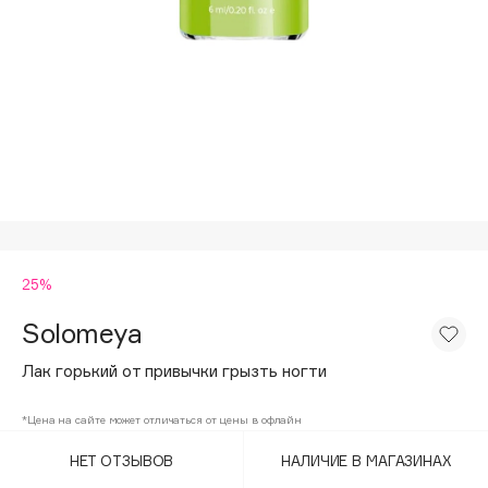
Подарки
Tom Ford
HFC
Для дома
Angiopharm
Техника
KIKO Milano
Estée Lauder
Clarins
0 - 9
25%
100BON
22|11
Solomeya
Лак горький от привычки грызть ногти
A
*Цена на сайте может отличаться от цены в офлайн
Acqua di Parma
НЕТ ОТЗЫВОВ
НАЛИЧИЕ В МАГАЗИНАХ
Acque di Italia