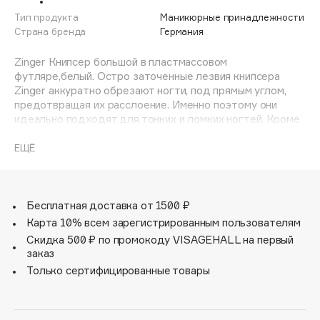
Adele for you
Тип продукта
Маникюрные принадлежности
Финал лета
Advante
Страна бренда
Германия
ЭКСКЛЮЗИВ
1 АВГ - 31 АВГ
Aesop
Zinger Книпсер большой в пластмассовом
Age Stop
футляре,белый. Остро заточенные лезвия книпсера
ЭКСКЛЮЗИВ
Zinger аккуратно обрезают ногти, под прямым углом,
AHFA Cosmetics
предотвращая их расслоение. Именно поэтому они
Ajmal
идеально подходят для тонких и ломких ногтей. Кроме
того, книпсер Zinger легко справляется с самыми
Alix Avien
толстыми и твердыми ногтями во время процедур
ЕЩЁ
Allies of Skin
педикюра. Благодаря безопасности и возможности
AMAN
аккуратно обрезать ногти, книпсеры рекомендуют
использовать вместо ножниц, при уходе за ногтями
Amina Daudova Brushes
детей, особенно новорожденных.
Бесплатная доставка от 1500 ₽
Amouage
Карта 10% всем зарегистрированным пользователям
Amuleto Di Casa
Скидка 500 ₽ по промокоду VISAGEHALL на первый
заказ
Angiopharm
ЭКСКЛЮЗИВ
Только сертифицированные товары
Annbeauty
Anua
Apadent