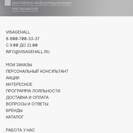
Biomed
рекламно-информационных
материалов
Biorepair
Blanx
Blistex
VISAGEHALL
BLOME
8-800-700-33-37
Boadicea The Victorious
C 9:00 ДО 21:00
Bobbi Brown
INFO@VISAGEHALL.RU
BOOMSHOP
МОИ ЗАКАЗЫ
BORK
ПЕРСОНАЛЬНЫЙ КОНСУЛЬТАНТ
Brunello Cucinelli
АКЦИИ
ИНТЕРЕСНОЕ
Bvlgari
ПРОГРАММА ЛОЯЛЬНОСТИ
by TERRY
ДОСТАВКА И ОПЛАТА
BY WISHTREND
ВОПРОСЫ И ОТВЕТЫ
Byredo
БРЕНДЫ
КАТАЛОГ
C
РАБОТА У НАС