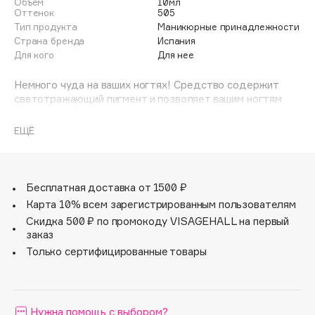
Объем
10мл
Adele for you
Оттенок
505
Финал лета
Тип продукта
Маникюрные принадлежности
Advante
ЭКСКЛЮЗИВ
Страна бренда
Испания
1 АВГ - 31 АВГ
Aesop
Для кого
Для нее
Age Stop
ЭКСКЛЮЗИВ
Немного чуда на ваших ногтях! Средство содержит
AHFA Cosmetics
светотражающий пигмент и позволяет вашим ногтям
красиво светиться в темноте. Используй как топ и
Ajmal
наносите 1 слой поверх любимого лака.
ЕЩЁ
Alix Avien
Allies of Skin
AMAN
Бесплатная доставка от 1500 ₽
Amina Daudova Brushes
Карта 10% всем зарегистрированным пользователям
Amouage
Скидка 500 ₽ по промокоду VISAGEHALL на первый
Amuleto Di Casa
заказ
Angiopharm
Только сертифицированные товары
ЭКСКЛЮЗИВ
Annbeauty
Anua
Нужна помощь с выбором?
Apadent