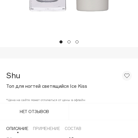
Подарки
Tom Ford
HFC
Для дома
Angiopharm
Техника
KIKO Milano
Estée Lauder
Clarins
0 - 9
Shu
100BON
Топ для ногтей светящийся Ice Kiss
22|11
*Цена на сайте может отличаться от цены в офлайн
A
НЕТ ОТЗЫВОВ
Acqua di Parma
ОПИСАНИЕ
ПРИМЕНЕНИЕ
СОСТАВ
Acque di Italia