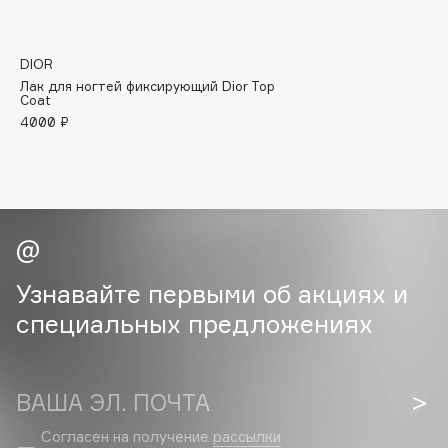
B
Babor
DIOR
Baffy
Лак для ногтей фиксирующий Dior Top
Coat
Balmain Hair Couture
ЭКСКЛЮЗИВ
4000 ₽
Banderas
Basicare
Batiste
Beauty Bomb
Beauty Pati
Beautyblades
Узнавайте первыми об акциях и
НОВИНКА
beautyblender
специальных предложениях
Bebble
Beverly Hills Polo Club
Biodance
ВАША ЭЛ. ПОЧТА
Bioderma
Согласен на получение
рассылки