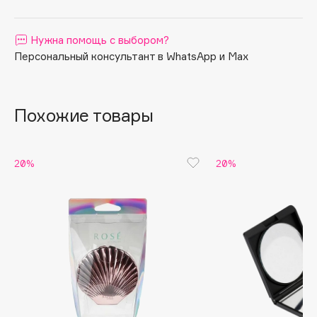
Apagard
Aravia Professional
Нужна помощь с выбором?
Персональный консультант в WhatsApp и Max
Arcadia
Archetype
Architect Demidoff
Похожие товары
ARIVE MAKEUP
Art&Fact
Art-Visage
20%
20%
Artdeco
Astra
Atelier Rebul
Augustinus Bader
Aveda
Avene