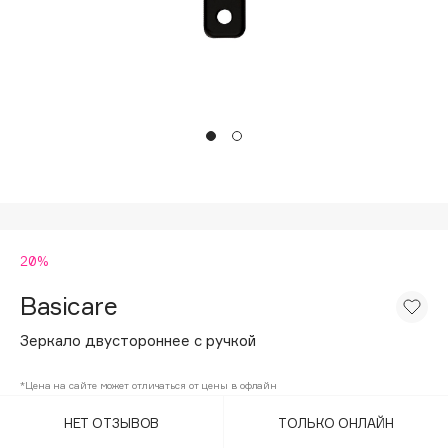
Подарки
Tom Ford
HFC
Для дома
Angiopharm
Техника
KIKO Milano
Estée Lauder
Clarins
0 - 9
20%
100BON
22|11
Basicare
Зеркало двустороннее с ручкой
A
*Цена на сайте может отличаться от цены в офлайн
Acqua di Parma
НЕТ ОТЗЫВОВ
ТОЛЬКО ОНЛАЙН
Acque di Italia