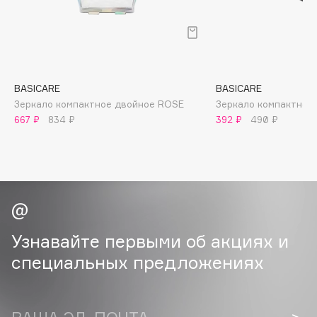
B
Babor
Baffy
Balmain Hair Couture
ЭКСКЛЮЗИВ
BASICARE
BASICARE
Banderas
Зеркало компактное двойное ROSE
Зеркало компактное
667 ₽
834 ₽
392 ₽
490 ₽
Basicare
Batiste
Beauty Bomb
Beauty Pati
Beautyblades
НОВИНКА
beautyblender
Узнавайте первыми об акциях и
Bebble
специальных предложениях
Beverly Hills Polo Club
Biodance
Bioderma