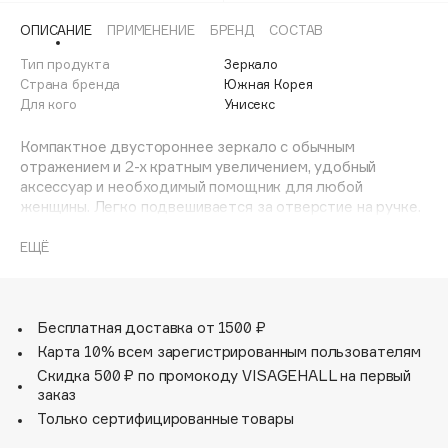
Adele for you
ОПИСАНИЕ
ПРИМЕНЕНИЕ
БРЕНД
СОСТАВ
Финал лета
Advante
ЭКСКЛЮЗИВ
Тип продукта
Зеркало
1 АВГ - 31 АВГ
Aesop
Страна бренда
Южная Корея
Age Stop
Для кого
Унисекс
ЭКСКЛЮЗИВ
AHFA Cosmetics
Компактное двустороннее зеркало с обычным
Ajmal
отражением и 2-х кратным увеличением, удобный
аксессуар и необходимый помощник для любой
Alix Avien
женщины. Легко подвешивается за отверстие на ручке.
Allies of Skin
Изготовлено из износостойкой пластмассы, легко
AMAN
моется и помещается в дамскую сумочку. Диаметр
ЕЩЁ
зеркала – 8см.
Amina Daudova Brushes
Amouage
Бесплатная доставка от 1500 ₽
Amuleto Di Casa
Карта 10% всем зарегистрированным пользователям
Angiopharm
ЭКСКЛЮЗИВ
Скидка 500 ₽ по промокоду VISAGEHALL на первый
Annbeauty
заказ
Anua
Только сертифицированные товары
Apadent