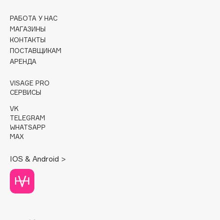
Cadence
РАБОТА У НАС
МАГАЗИНЫ
Capelli Dorati
КОНТАКТЫ
Carbon Theory
ПОСТАВЩИКАМ
Carmex
АРЕНДА
Carolina Herrera
VISAGE PRO
Catrice
СЕРВИСЫ
Celimax
VK
Cettua
TELEGRAM
WHATSAPP
Chupa Chups
MAX
Clarette
Clarins
IOS & Android >
Clarins Precious
НОВИНКА
Clinique
Clive Christian
Club De Nuit