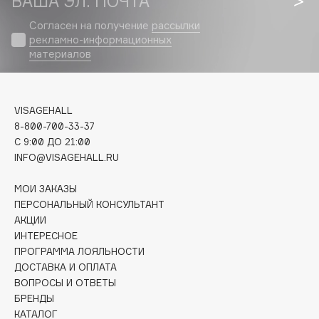
ВАША ЭЛ. ПОЧТА
Biomed
Biorepair
Согласен на получение
рассылки
рекламно-информационных
Blanx
материалов
Blistex
BLOME
Boadicea The Victorious
VISAGEHALL
Bobbi Brown
8-800-700-33-37
C 9:00 ДО 21:00
BOOMSHOP
INFO@VISAGEHALL.RU
BORK
Brunello Cucinelli
МОИ ЗАКАЗЫ
Bvlgari
ПЕРСОНАЛЬНЫЙ КОНСУЛЬТАНТ
АКЦИИ
by TERRY
ИНТЕРЕСНОЕ
BY WISHTREND
ПРОГРАММА ЛОЯЛЬНОСТИ
Byredo
ДОСТАВКА И ОПЛАТА
ВОПРОСЫ И ОТВЕТЫ
БРЕНДЫ
C
КАТАЛОГ