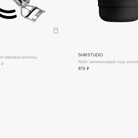
р
Consly
SHIKSTUDIO
Corimo
я завивки ресниц
Кейс силиконовый под спон
 ₽
CosRX
876 ₽
Cottolina
Crescina
Cunzite
Curaprox