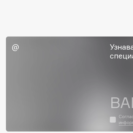
EGIA
EpilProfi
Eigshow
Erborian
Elemis
Essence
Elian Russia
Essential Parfums Paris
Elie Saab
Estrâde
Узнав
специ
F
FANE
Flipper
Farmstay
FLOEMA
ВА
Felce Azzurra
Floraïku
Fillerina
Forlle'd
ЭКСКЛЮЗИВ
Согла
Fiona Franchimon
инфор