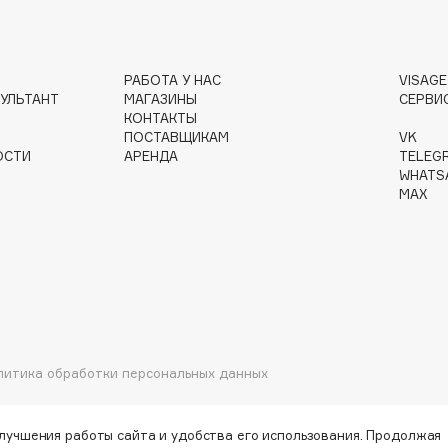
РАБОТА У НАС
VISAG
Gourmandise
УЛЬТАНТ
МАГАЗИНЫ
СЕРВИ
Grace Day
КОНТАКТЫ
ПОСТАВЩИКАМ
VK
Guerlain
ОСТИ
АРЕНДА
TELEG
Guess
WHATS
MAX
Holika Holika
литика обработки персональных данных
Holly Polly
Holy Land
улучшения работы сайта и удобства его использования. Продолжая