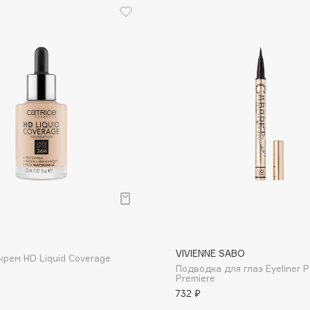
Dr.Althea
Dr.Ceuracle
Dr.Jart+
DSD de Luxe
Dyson
р
Estée Lauder
VIVIENNE SABO
крем HD Liquid Coverage
Подводка для глаз Eyeliner 
Etat Pur
Premiere
Etude House
732 ₽
Etude organix