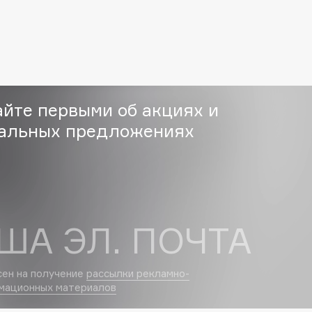
Eva Mosaic
Ex Nihilo
EXOARI L
айте первыми об акциях и
альных предложениях
Fragrance Du Bois
Frederic Malle
ША ЭЛ. ПОЧТА
Frudia
Funny Organix
сен на получение
рассылки рекламно-
мационных материалов