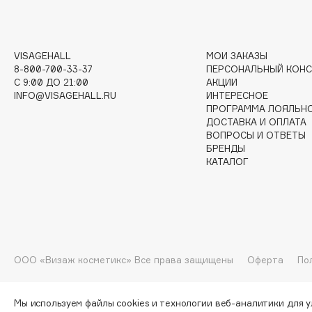
G
VISAGEHALL
МОИ ЗАКАЗЫ
Garnier
Giardino Magico
8-800-700-33-37
ПЕРСОНАЛЬНЫЙ КОНС
Gecko
Gillette
C 9:00 ДО 21:00
АКЦИИ
INFO@VISAGEHALL.RU
ИНТЕРЕСНОЕ
Geltek
Givenchy
ПРОГРАММА ЛОЯЛЬН
Genosys
Global Keratin
ДОСТАВКА И ОПЛАТА
ЭКСКЛЮЗИВ
ВОПРОСЫ И ОТВЕТЫ
Global White
Geomar
БРЕНДЫ
КАТАЛОГ
H
Hadat Cosmetics
HELIBEAUTY
ООО «Визаж косметикс» Все права защищены
Оферта
По
Hamis
Hempz
Hapica
HFC
Мы используем файлы cookies и технологии веб-аналитики для 