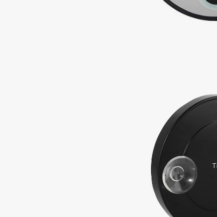
Подарки
0 - 9
Для дома
100BON
22|11
Техника
A
Acqua di Parma
Amina Daudova Brushes
Acque di Italia
Amouage
Adele for you
Amuleto Di Casa
Advante
Angiopharm
ЭКСКЛЮЗИВ
ЭКСКЛЮЗИВ
Aesop
Annbeauty
Age Stop
Anua
ЭКСКЛЮЗИВ
Apadent
AHFA Cosmetics
Apagard
Ajmal