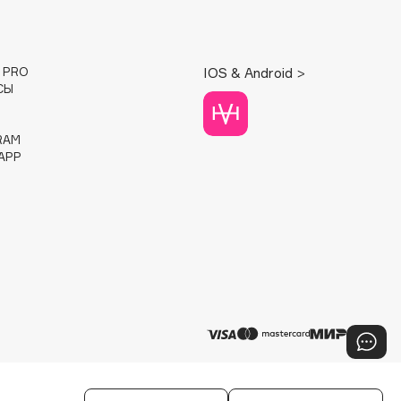
E PRO
IOS & Android >
СЫ
RAM
APP