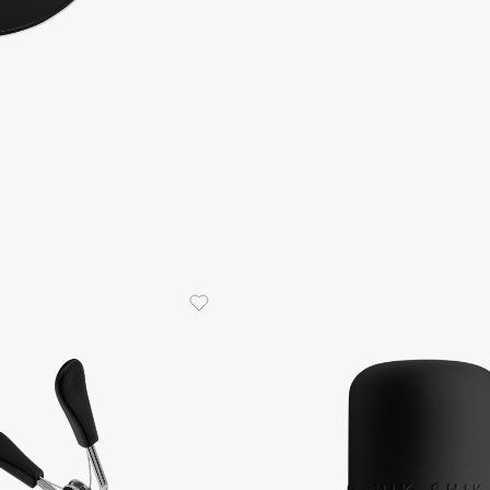
Aveda
Avene
Boadicea The Victorious
Bobbi Brown
BOOMSHOP
BORK
Brunello Cucinelli
Bvlgari
by TERRY
BY WISHTREND
Byredo