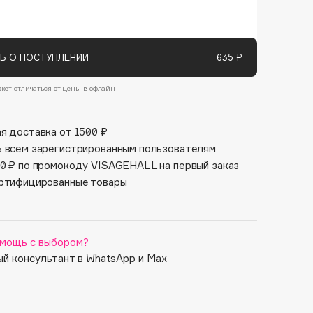
Финал лета
Парфюм для тебя
1 АВГ - 31 АВГ
5 АВГ - 9 АВГ
Ь О ПОСТУПЛЕНИИ
635 ₽
жет отличаться от цены в офлайн
я доставка от 1500 ₽
 всем зарегистрированным пользователям
0 ₽ по промокоду VISAGEHALL на первый заказ
ртифицированные товары
мощь с выбором?
й консультант в WhatsApp и Max