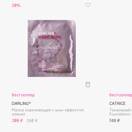
D
20%
d'Alba
Dior
DABO
Divage
DARLING*
Dolce & Gabbana
Darphin
Dolomit
Davines
Dorco
Deonica
DP Daily Perfection
Dessange
Dr. Vranjes Firenze
E
бестселлер
бестселле
DARLING*
CATRICE
Eat My
Ella Bartsueva Brushes
Маска освежающая с wow-эффектом
Тональный 
cияния
Foundation
Ecolatier
EMBRACE Haircare
208 ₽
260 ₽
749 ₽
Ecotools
Emmanuelle Jane
EGG
Enough