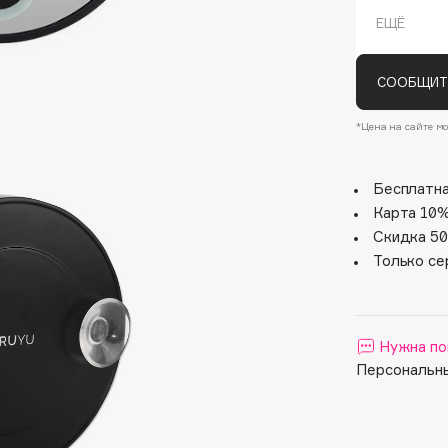
ЕЩЁ
СООБЩИТ
*Цена на сайте мо
Бесплатна
Карта 10%
Architect Demidoff
Скидка 50
ARIVE MAKEUP
Только се
Art&Fact
Art-Visage
Artdeco
Нужна по
Astra
Персональны
Atelier Rebul
Augustinus Bader