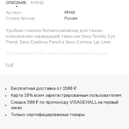
ОПИСАНИЕ
БРЕНД
Adele for you
Финал лета
Advante
Артикул
RM46
ЭКСКЛЮЗИВ
Страна бренда
Россия
1 АВГ - 31 АВГ
Aesop
Age Stop
Удобная точилка Romanovamakeup для тонких
ЭКСКЛЮЗИВ
классических карандашей, таких как Sexy Smoky Eye
AHFA Cosmetics
Pencil, Sexy Eyebrow Pencil и Sexy Contour Lip Liner.
Ajmal
Для производства точилок была выбрана лучшая
Alix Avien
фабрика в Германии. Острые лезвия заточат карандаши
Allies of Skin
Romanovamakeup с особой кремовой текстурой, а
ЕЩЁ
AMAN
удобный стильный полупрозрачный контейнер сохранит
вашу косметичку или профессиональный кейс чистыми.
Amina Daudova Brushes
Amouage
Удобная палочка для очистки точилки находится внутри
Бесплатная доставка от 1500 ₽
контейнера на специальном креплении.
Amuleto Di Casa
Карта 10% всем зарегистрированным пользователям
Скидка 500 ₽ по промокоду VISAGEHALL на первый
Angiopharm
ЭКСКЛЮЗИВ
Для того, чтобы заточить помады-карандаши Sexy
заказ
Lipstick Pen используйте двойную точилку
Annbeauty
Только сертифицированные товары
Romanovamakeup.
Anua
Apadent