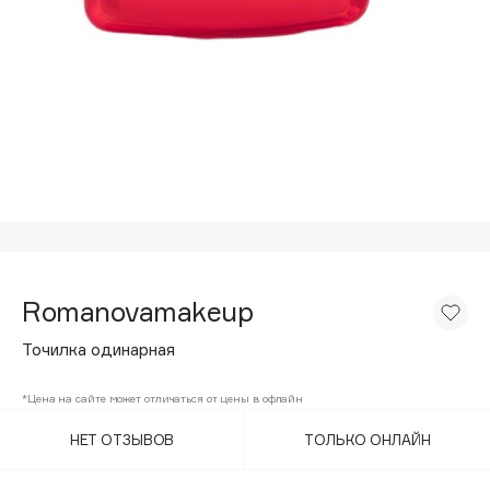
Подарки
Tom Ford
HFC
Для дома
Angiopharm
Техника
KIKO Milano
Estée Lauder
Clarins
0 - 9
100BON
Romanovamakeup
22|11
Точилка одинарная
A
*Цена на сайте может отличаться от цены в офлайн
НЕТ ОТЗЫВОВ
ТОЛЬКО ОНЛАЙН
Acqua di Parma
Acque di Italia