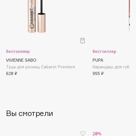
Biomed
Biorepair
Blanx
Blistex
BLOME
Boadicea The Victorious
бестселлер
бестселлер
Bobbi Brown
VIVIENNE SABO
PUPA
BOOMSHOP
Тушь для ресниц Cabaret Premiere
Карандаш для губ Tru
BORK
628 ₽
955 ₽
Brunello Cucinelli
Bvlgari
by TERRY
BY WISHTREND
Вы смотрели
Byredo
C
20%