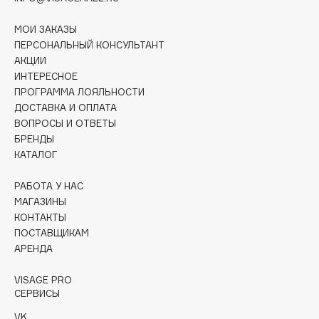
Deonica
МОИ ЗАКАЗЫ
Dessange
ПЕРСОНАЛЬНЫЙ КОНСУЛЬТАНТ
Dior
АКЦИИ
Divage
ИНТЕРЕСНОЕ
Dolce & Gabbana
ПРОГРАММА ЛОЯЛЬНОСТИ
ДОСТАВКА И ОПЛАТА
Dolomit
ВОПРОСЫ И ОТВЕТЫ
Dorco
БРЕНДЫ
DP Daily Perfection
КАТАЛОГ
Dr. Vranjes Firenze
РАБОТА У НАС
Dr.Althea
МАГАЗИНЫ
Dr.Ceuracle
КОНТАКТЫ
Dr.Jart+
ПОСТАВЩИКАМ
АРЕНДА
DSD de Luxe
Dyson
VISAGE PRO
СЕРВИСЫ
VK