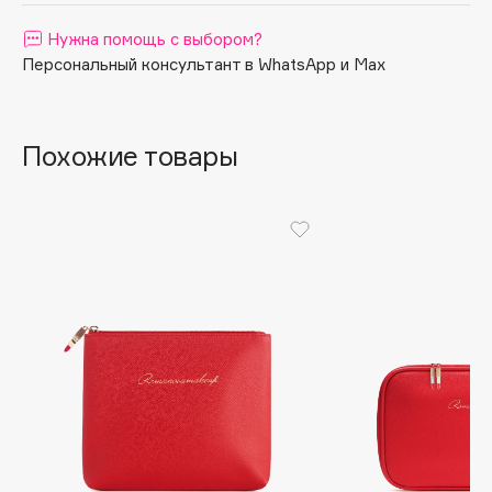
Apagard
Нужна помощь с выбором?
Aravia Professional
Персональный консультант в WhatsApp и Max
Arcadia
Archetype
Похожие товары
Architect Demidoff
ARIVE MAKEUP
Art&Fact
Art-Visage
Artdeco
Astra
Atelier Rebul
Augustinus Bader
Aveda
Avene