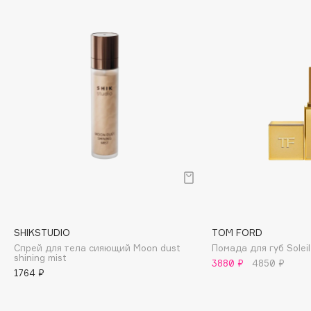
Cadence
Capelli Dorati
Carbon Theory
Carmex
Carolina Herrera
Catrice
Celimax
Cettua
Chupa Chups
Clarette
Clarins
SHIKSTUDIO
TOM FORD
Clarins Precious
Спрей для тела сияющий Moon dust
Помада для губ Soleil
shining mist
Clinique
3880 ₽
4850 ₽
1764 ₽
Clive Christian
Club De Nuit