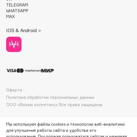
E
TELEGRAM
WHATSAPP
Eat My
MAX
Ecolatier
IOS & Android >
Ecotools
EGG
EGIA
Eigshow
Elemis
Elian Russia
Elie Saab
Оферта
Ella Bartsueva Brushes
Политика обработки персональных данных
EMBRACE Haircare
ООО «Визаж косметикс» Все права защищены
Emmanuelle Jane
Enough
Мы используем файлы cookies и технологии веб-аналитики
EpilProfi
для улучшения работы сайта и удобства его
Erborian
использования. Продолжая пользоваться сайтом и нажимая