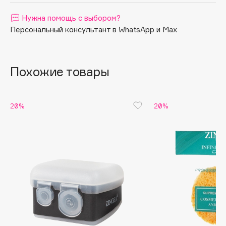
Apagard
Нужна помощь с выбором?
Aravia Professional
Персональный консультант в WhatsApp и Max
Arcadia
Archetype
Похожие товары
Architect Demidoff
ARIVE MAKEUP
Art&Fact
20%
20%
Art-Visage
Artdeco
Astra
Atelier Rebul
Augustinus Bader
Aveda
Avene