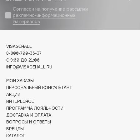
Biomed
Согласен на получение
рассылки
Biorepair
рекламно-информационных
Blanx
материалов
Blistex
BLOME
Boadicea The Victorious
VISAGEHALL
8-800-700-33-37
Bobbi Brown
C 9:00 ДО 21:00
BOOMSHOP
INFO@VISAGEHALL.RU
BORK
Brunello Cucinelli
МОИ ЗАКАЗЫ
ПЕРСОНАЛЬНЫЙ КОНСУЛЬТАНТ
Bvlgari
АКЦИИ
by TERRY
ИНТЕРЕСНОЕ
BY WISHTREND
ПРОГРАММА ЛОЯЛЬНОСТИ
ДОСТАВКА И ОПЛАТА
Byredo
ВОПРОСЫ И ОТВЕТЫ
БРЕНДЫ
КАТАЛОГ
C