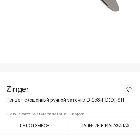
Подарки
Tom Ford
HFC
Для дома
Angiopharm
Техника
KIKO Milano
Estée Lauder
Clarins
0 - 9
100BON
Zinger
22|11
Пинцет скошенный ручной заточки B-158-FD(D)-SH
A
*Цена на сайте может отличаться от цены в офлайн
НЕТ ОТЗЫВОВ
НАЛИЧИЕ В МАГАЗИНАХ
Acqua di Parma
Acque di Italia