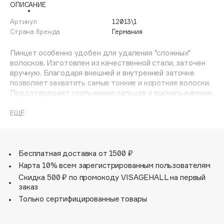
ОПИСАНИЕ
Adele for you
Финал лета
Advante
Артикул
12013\1
ЭКСКЛЮЗИВ
Страна бренда
Германия
1 АВГ - 31 АВГ
Aesop
Age Stop
Пинцет особенно удобен для удаления "сложных"
ЭКСКЛЮЗИВ
волосков. Изготовлен из качественной стали, заточен
AHFA Cosmetics
вручную. Благодаря внешней и внутренней заточке
Ajmal
позволяет захватить самые тонкие и короткие волоски.
Предотвращает скольжение пальцев и выскальзывание,
Alix Avien
ребристые ручки инструмента.
Allies of Skin
ЕЩЁ
AMAN
Amina Daudova Brushes
Amouage
Бесплатная доставка от 1500 ₽
Amuleto Di Casa
Карта 10% всем зарегистрированным пользователям
Скидка 500 ₽ по промокоду VISAGEHALL на первый
Angiopharm
ЭКСКЛЮЗИВ
заказ
Annbeauty
Только сертифицированные товары
Anua
Apadent