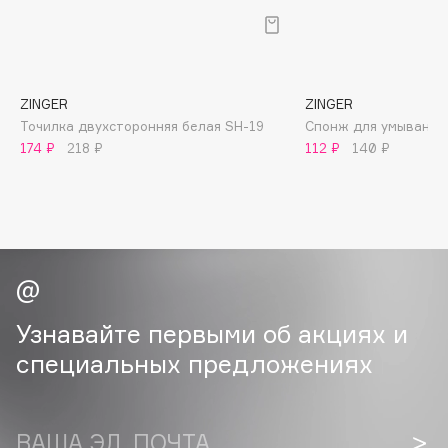
B
Babor
Baffy
ZINGER
ZINGER
Balmain Hair Couture
ЭКСКЛЮЗИВ
Точилка двухсторонняя белая SH-19
Спонж для умывания 
Banderas
174 ₽
218 ₽
112 ₽
140 ₽
Basicare
Batiste
Beauty Bomb
Beauty Pati
Beautyblades
НОВИНКА
beautyblender
Узнавайте первыми об акциях и
Bebble
специальных предложениях
Beverly Hills Polo Club
Biodance
Bioderma
ВАША ЭЛ. ПОЧТА