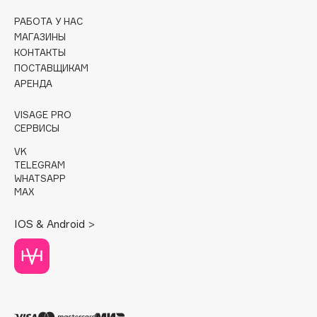
РАБОТА У НАС
Cadence
МАГАЗИНЫ
Capelli Dorati
КОНТАКТЫ
Carbon Theory
ПОСТАВЩИКАМ
АРЕНДА
Carmex
Carolina Herrera
VISAGE PRO
Catrice
СЕРВИСЫ
Celimax
VK
Cettua
TELEGRAM
WHATSAPP
Chupa Chups
MAX
Clarette
IOS & Android >
Clarins
Clarins Precious
Clinique
Clive Christian
Club De Nuit