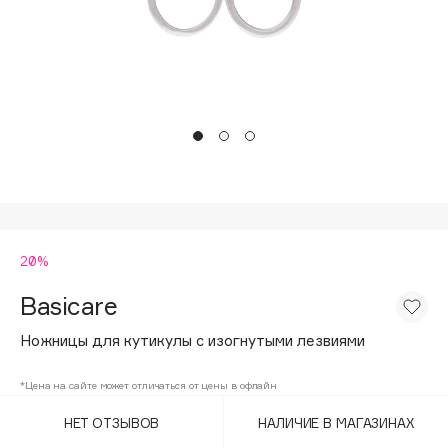
Подарки
Tom Ford
HFC
Для дома
Angiopharm
Техника
KIKO Milano
Estée Lauder
Clarins
0 - 9
20%
100BON
22|11
Basicare
Ножницы для кутикулы с изогнутыми лезвиями
A
*Цена на сайте может отличаться от цены в офлайн
Acqua di Parma
НЕТ ОТЗЫВОВ
НАЛИЧИЕ В МАГАЗИНАХ
Acque di Italia