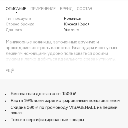
Adele for you
ОПИСАНИЕ
ПРИМЕНЕНИЕ
БРЕНД
СОСТАВ
Финал лета
Advante
ЭКСКЛЮЗИВ
Тип продукта
Ножницы
1 АВГ - 31 АВГ
Aesop
Страна бренда
Южная Корея
Age Stop
Для кого
Унисекс
ЭКСКЛЮЗИВ
AHFA Cosmetics
Маникюрные ножницы, заточенные вручную и
Ajmal
прошедшие контроль качества. Благодаря изогнутым
лезвиям ножницами удобно пользоваться обоими
Alix Avien
руками и легко добиться идеального среза кутикулы.
Allies of Skin
Длина – 9см.
AMAN
ЕЩЁ
Amina Daudova Brushes
Amouage
Бесплатная доставка от 1500 ₽
Amuleto Di Casa
Карта 10% всем зарегистрированным пользователям
Angiopharm
ЭКСКЛЮЗИВ
Скидка 500 ₽ по промокоду VISAGEHALL на первый
Annbeauty
заказ
Anua
Только сертифицированные товары
Apadent