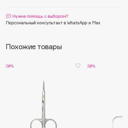
Apagard
Aravia Professional
Нужна помощь с выбором?
Персональный консультант в WhatsApp и Max
Arcadia
Archetype
Architect Demidoff
Похожие товары
ARIVE MAKEUP
Art&Fact
Art-Visage
20%
20%
Artdeco
Astra
Atelier Rebul
Augustinus Bader
Aveda
Avene