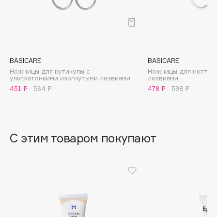
B
Babor
Baffy
Balmain Hair Couture
ЭКСКЛЮЗИВ
BASICARE
BASICARE
Banderas
Ножницы для кутикулы с
Ножницы для ногтей
ультратонкими изогнутыми лезвиями
лезвиями
Basicare
451 ₽
564 ₽
478 ₽
598 ₽
Batiste
Beauty Bomb
Beauty Pati
С этим товаром покупают
Beautyblades
НОВИНКА
beautyblender
Bebble
Beverly Hills Polo Club
Biodance
Bioderma