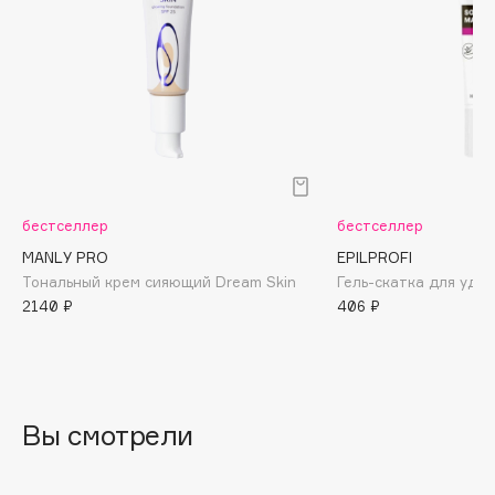
Biomed
Biorepair
Blanx
Blistex
BLOME
Boadicea The Victorious
Bobbi Brown
BOOMSHOP
бестселлер
бестселлер
BORK
MANLY PRO
EPILPROFI
Тональный крем сияющий Dream Skin
Гель-скатка для уда
Brunello Cucinelli
2140 ₽
406 ₽
Bvlgari
by TERRY
BY WISHTREND
Byredo
Вы смотрели
C