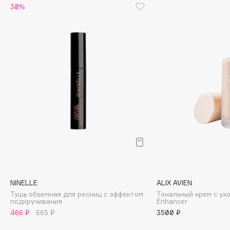
30%
Cadence
Capelli Dorati
Carbon Theory
Carmex
Carolina Herrera
Catrice
Celimax
Cettua
Chupa Chups
Clarette
Clarins
Clarins Precious
NINELLE
ALIX AVIEN
Clinique
Тушь объемная для ресниц с эффектом
Тональный крем с ух
подкручивания
Еnhancer
Clive Christian
466 ₽
665 ₽
3500 ₽
Club De Nuit