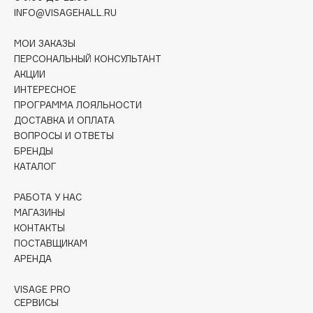
Deonica
INFO@VISAGEHALL.RU
Dessange
МОИ ЗАКАЗЫ
Dior
ПЕРСОНАЛЬНЫЙ КОНСУЛЬТАНТ
Divage
АКЦИИ
Dolce & Gabbana
ИНТЕРЕСНОЕ
ПРОГРАММА ЛОЯЛЬНОСТИ
Dolomit
ДОСТАВКА И ОПЛАТА
Dorco
ВОПРОСЫ И ОТВЕТЫ
DP Daily Perfection
БРЕНДЫ
Dr. Vranjes Firenze
КАТАЛОГ
Dr.Althea
РАБОТА У НАС
Dr.Ceuracle
МАГАЗИНЫ
Dr.Jart+
КОНТАКТЫ
ПОСТАВЩИКАМ
DSD de Luxe
АРЕНДА
Dyson
VISAGE PRO
СЕРВИСЫ