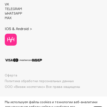
E
VK
TELEGRAM
Eat My
WHATSAPP
Ecolatier
MAX
Ecotools
IOS & Android >
EGG
EGIA
Eigshow
Elemis
Elian Russia
Elie Saab
Ella Bartsueva Brushes
Оферта
EMBRACE Haircare
Политика обработки персональных данных
Emmanuelle Jane
ООО «Визаж косметикс» Все права защищены
Enough
EpilProfi
Мы используем файлы cookies и технологии веб-аналитики
Erborian
для улучшения работы сайта и удобства его