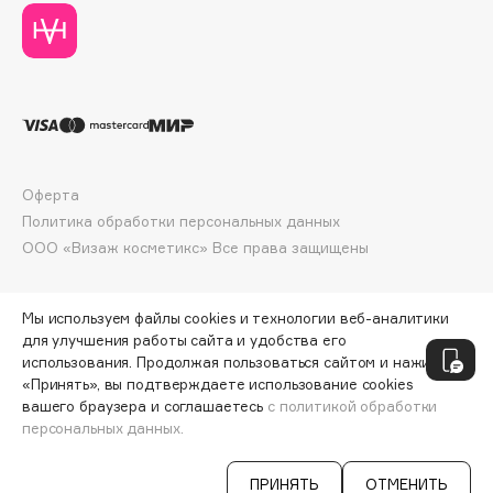
E
Eat My
Ecolatier
Ecotools
EGIA
Eigshow
Оферта
Elemis
Политика обработки персональных данных
Elian Russia
ООО «Визаж косметикс» Все права защищены
Elie Saab
Ella Bartsueva Brushes
Мы используем файлы cookies и технологии веб-аналитики
EMBRACE Haircare
для улучшения работы сайта и удобства его
Emmanuelle Jane
использования. Продолжая пользоваться сайтом и нажимая
«Принять», вы подтверждаете использование cookies
Enough
вашего браузера и соглашаетесь
с политикой обработки
EpilProfi
персональных данных.
СООБЩИТЬ О ПОСТУПЛЕНИИ
1100 ₽
Erborian
ПРИНЯТЬ
ОТМЕНИТЬ
Essence