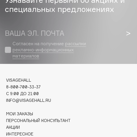
Collagenina
специальных предложениях
Consly
Corimo
CosRX
ВАША ЭЛ. ПОЧТА
Cottolina
Согласен на получение
рассылки
Crescina
рекламно-информационных
Cunzite
материалов
Curaprox
VISAGEHALL
D
8-800-700-33-37
C 9:00 ДО 21:00
d'Alba
INFO@VISAGEHALL.RU
DABO
МОИ ЗАКАЗЫ
DARLING*
ПЕРСОНАЛЬНЫЙ КОНСУЛЬТАНТ
Darphin
АКЦИИ
Davines
ИНТЕРЕСНОЕ