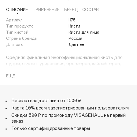
Adele for you
ОПИСАНИЕ
ПРИМЕНЕНИЕ
БРЕНД
СОСТАВ
Финал лета
Advante
ЭКСКЛЮЗИВ
Артикул
К75
1 АВГ - 31 АВГ
Aesop
Тип продукта
Кисти
Age Stop
Тип кистей
Кисти для лица
ЭКСКЛЮЗИВ
Страна бренда
Россия
AHFA Cosmetics
Для кого
Для нее
Ajmal
Средняя факельная многофункциональная кисть для
Alix Avien
пудры, скульптурирования, бронзеров, хайлайтеров,
Allies of Skin
румян.
AMAN
ЕЩЁ
Amina Daudova Brushes
Amouage
Бесплатная доставка от 1500 ₽
Amuleto Di Casa
Карта 10% всем зарегистрированным пользователям
Angiopharm
ЭКСКЛЮЗИВ
Скидка 500 ₽ по промокоду VISAGEHALL на первый
Annbeauty
заказ
Anua
Только сертифицированные товары
Apadent