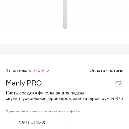
Подарки
Tom Ford
HFC
Для дома
Angiopharm
Техника
KIKO Milano
Estée Lauder
Clarins
0 - 9
4 платежа ×
275 ₽
>
Оплата частями
100BON
Manly PRO
22|11
Кисть средняя факельная для пудры,
скульптурирования, бронзеров, хайлайтеров, румян К75
A
*Цена на сайте может отличаться от цены в офлайн
Acqua di Parma
5.0
(1 ОТЗЫВ)
Acque di Italia