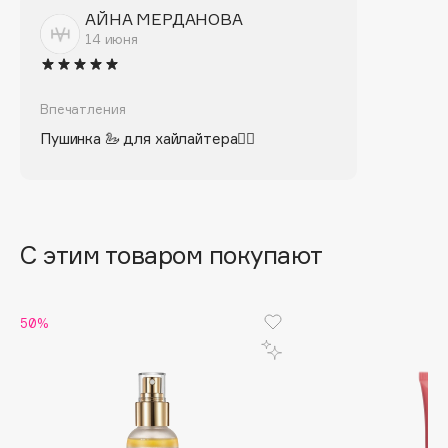
Biomed
АЙНА МЕРДАНОВА
Biorepair
14 июня
Blanx
Blistex
Впечатления
BLOME
Пушинка 🦢 для хайлайтера👌🏻
Boadicea The Victorious
Bobbi Brown
BOOMSHOP
BORK
С этим товаром покупают
Brunello Cucinelli
Bvlgari
by TERRY
50%
BY WISHTREND
Byredo
C