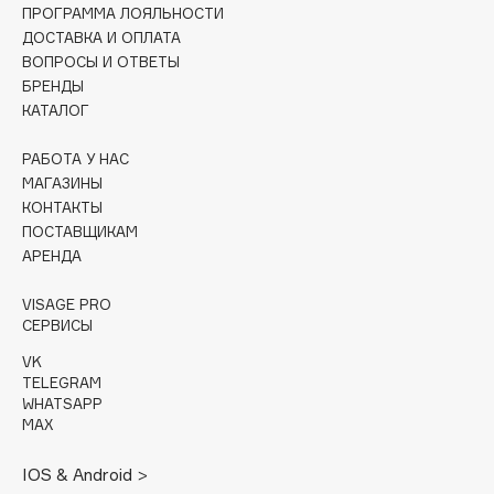
ПРОГРАММА ЛОЯЛЬНОСТИ
Deonica
ДОСТАВКА И ОПЛАТА
Dessange
ВОПРОСЫ И ОТВЕТЫ
Dior
БРЕНДЫ
КАТАЛОГ
Divage
Dolce & Gabbana
РАБОТА У НАС
Dolomit
МАГАЗИНЫ
Dorco
КОНТАКТЫ
ПОСТАВЩИКАМ
DP Daily Perfection
АРЕНДА
Dr. Vranjes Firenze
Dr.Althea
VISAGE PRO
СЕРВИСЫ
Dr.Ceuracle
Dr.Jart+
VK
TELEGRAM
DSD de Luxe
WHATSAPP
Dyson
MAX
IOS & Android >