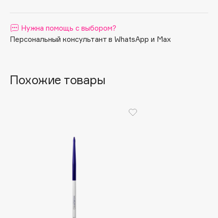
Apagard
Aravia Professional
Нужна помощь с выбором?
Arcadia
Персональный консультант в WhatsApp и Max
Archetype
Architect Demidoff
Похожие товары
ARIVE MAKEUP
Art&Fact
Art-Visage
Artdeco
Astra
Atelier Rebul
Augustinus Bader
Aveda
Avene