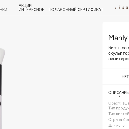
АКЦИИ
НКИ
ИНТЕРЕСНОЕ
ПОДАРОЧНЫЙ СЕРТИФИКАТ
Manly
P
Q
R
S
T
U
V
W
Y
Z
А - Я
Кисть со 
скульптор
лимитиро
НЕ
Angiopharm
KIKO Milano
ОПИСАНИЕ
Estée Lauder
Объем: 1шт
Clarins
Тип проду
Тип кисте
Страна бр
Для кого