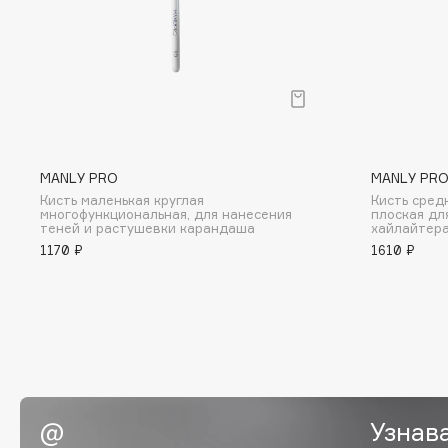
BLOME
C
Cadence
Chupa Chups
MANLY PRO
MANLY PR
Capelli Dorati
Clarette
Кисть маленькая круглая
Кисть сред
Carbon Theory
Clarins
многофункциональная, для нанесения
плоская дл
теней и растушевки карандаша
хайлайтера
Carmex
Clarins Precious
НОВИНКА
1170 ₽
1610 ₽
Carolina Herrera
Clinique
Catrice
Clive Christian
Celimax
Club De Nuit
Cettua
Collagenina
Узнав