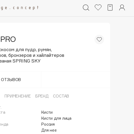
 PRO
скосом для пудр, румян,
ов, бронзеров и хайлайтеров
ваная SPRING SKY
Т ОТЗЫВОВ
ПРИМЕНЕНИЕ
БРЕНД
СОСТАВ
.
кта
Кисти
й
Кисти для лица
енда
Россия
Для нее