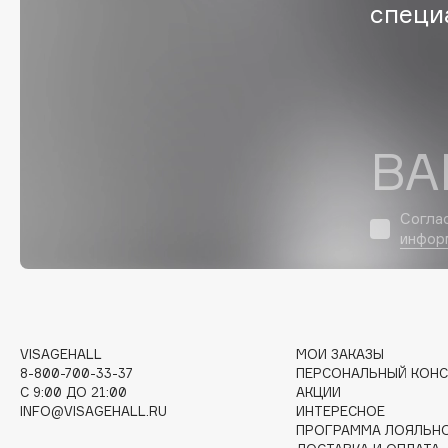
D
специ
d'Alba
Dior
DABO
Divage
DARLING*
Dolce & Gabbana
Darphin
Dolomit
ВА
Davines
Dorco
Deonica
DP Daily Perfection
Согла
Dessange
Dr. Vranjes Firenze
инфор
E
VISAGEHALL
МОИ ЗАКАЗЫ
Eat My
Ella Bartsueva Brushes
8-800-700-33-37
ПЕРСОНАЛЬНЫЙ КОНС
Ecolatier
EMBRACE Haircare
C 9:00 ДО 21:00
АКЦИИ
INFO@VISAGEHALL.RU
ИНТЕРЕСНОЕ
Ecotools
Emmanuelle Jane
ПРОГРАММА ЛОЯЛЬН
EGG
Enough