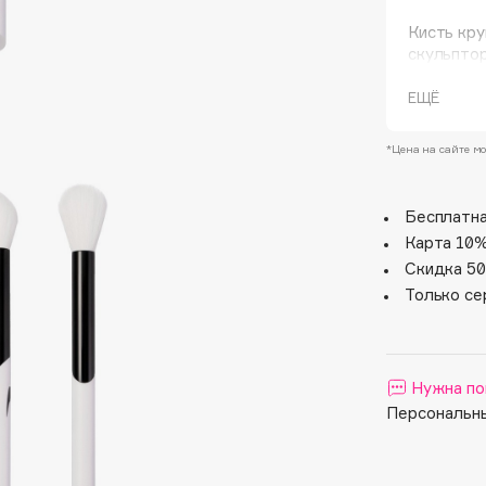
Кисть кру
скульптор
ЕЩЁ
*Цена на сайте мо
Бесплатна
Карта 10%
Architect Demidoff
Скидка 50
ARIVE MAKEUP
Только се
Art&Fact
Art-Visage
Artdeco
Нужна по
Astra
Персональны
Atelier Rebul
Augustinus Bader