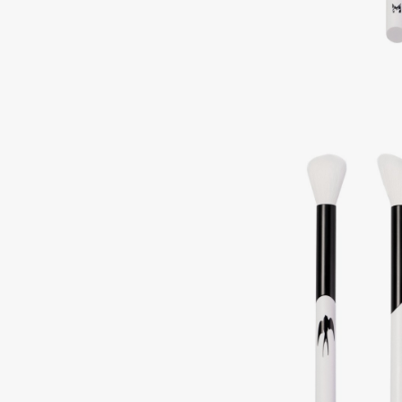
Подарки
0 - 9
Для дома
100BON
22|11
Техника
A
Acqua di Parma
Amina Daudova Brushes
Acque di Italia
Amouage
Adele for you
Amuleto Di Casa
Advante
Angiopharm
ЭКСКЛЮЗИВ
ЭКСКЛЮЗИВ
Aesop
Annbeauty
Age Stop
Anua
ЭКСКЛЮЗИВ
Apadent
AHFA Cosmetics
Apagard
Ajmal