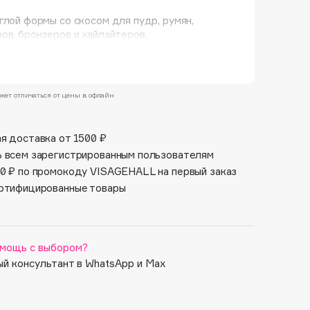
Финал лета
Парфюм для тебя
глой формы со скосом для пудр, румян,
1 АВГ - 31 АВГ
ов, бронзеров и хайлайтеров.
5 АВГ - 9 АВГ
жет отличаться от цены в офлайн
я доставка от 1500 ₽
 всем зарегистрированным пользователям
0 ₽ по промокоду VISAGEHALL на первый заказ
ртифицированные товары
мощь с выбором?
й консультант в WhatsApp и Max