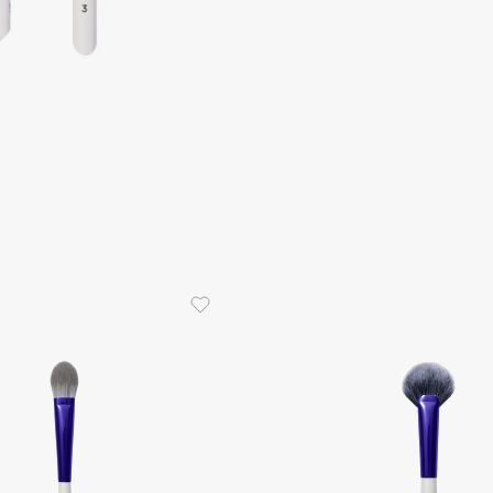
Aveda
Avene
Boadicea The Victorious
Bobbi Brown
BOOMSHOP
BORK
Brunello Cucinelli
Bvlgari
by TERRY
BY WISHTREND
Byredo