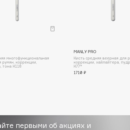
Consly
O
MANLY PRO
Corimo
няя многофункциональная
Кисть средняя веерная для р
CosRX
я румян, коррекции,
коррекции, хайлайтера, пудр
, тона К118
К77*
Cottolina
1710 ₽
Crescina
Cunzite
Curaprox
айте первыми об акциях и