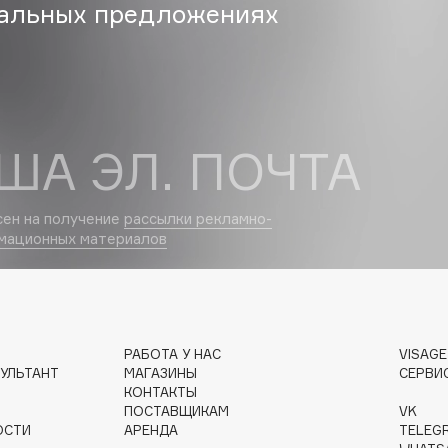
альных предложениях
Dr.Althea
Dr.Ceuracle
Dr.Jart+
DSD de Luxe
ША ЭЛ. ПОЧТА
Dyson
сен на получение
рассылки рекламно-
мационных материалов
РАБОТА У НАС
VISAG
Estée Lauder
УЛЬТАНТ
МАГАЗИНЫ
СЕРВИ
Etat Pur
КОНТАКТЫ
ПОСТАВЩИКАМ
VK
Etude House
ОСТИ
АРЕНДА
TELEG
Etude organix