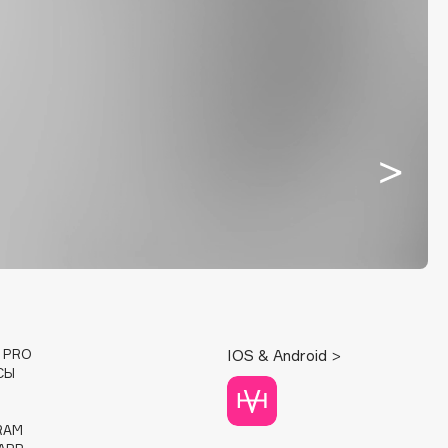
E PRO
IOS & Android >
СЫ
RAM