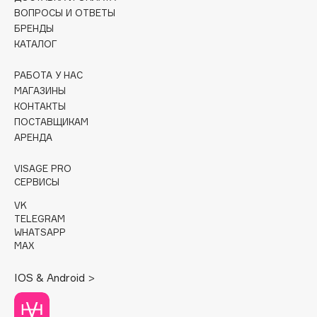
ВОПРОСЫ И ОТВЕТЫ
Cadence
БРЕНДЫ
КАТАЛОГ
Capelli Dorati
Carbon Theory
РАБОТА У НАС
Carmex
МАГАЗИНЫ
Carolina Herrera
КОНТАКТЫ
ПОСТАВЩИКАМ
Catrice
АРЕНДА
Celimax
Cettua
VISAGE PRO
СЕРВИСЫ
Chupa Chups
Clarette
VK
TELEGRAM
Clarins
WHATSAPP
Clarins Precious
MAX
НОВИНКА
Clinique
IOS & Android >
Clive Christian
Club De Nuit