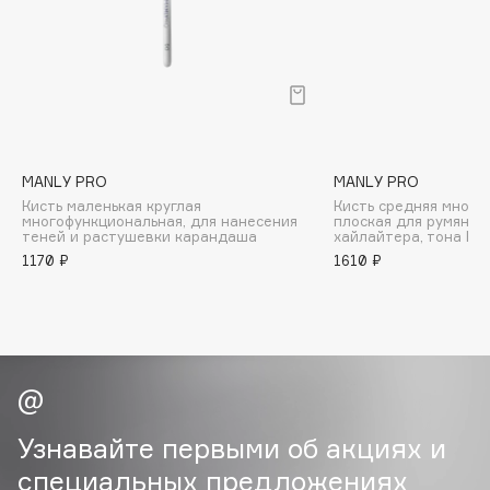
B
Babor
Baffy
Balmain Hair Couture
ЭКСКЛЮЗИВ
Banderas
MANLY PRO
MANLY PRO
Basicare
Кисть маленькая круглая
Кисть средняя много
Batiste
многофункциональная, для нанесения
плоская для румян, к
теней и растушевки карандаша
хайлайтера, тона К1
Beauty Bomb
1170 ₽
1610 ₽
Beauty Pati
Beautyblades
НОВИНКА
beautyblender
Bebble
Beverly Hills Polo Club
Biodance
Узнавайте первыми об акциях и
Bioderma
специальных предложениях