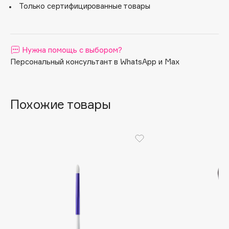
Только сертифицированные товары
Apagard
Aravia Professional
Arcadia
Нужна помощь с выбором?
Archetype
Персональный консультант в WhatsApp и Max
Architect Demidoff
ARIVE MAKEUP
Art&Fact
Похожие товары
Art-Visage
Artdeco
Astra
Atelier Rebul
Augustinus Bader
Aveda
Avene