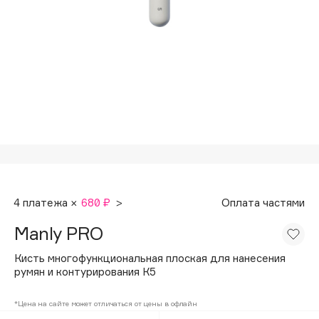
Подарки
Tom Ford
HFC
Для дома
Angiopharm
Техника
KIKO Milano
Estée Lauder
Clarins
0 - 9
100BON
4 платежа ×
680 ₽
>
Оплата частями
22|11
Manly PRO
A
Кисть многофункциональная плоская для нанесения
румян и контурирования К5
Acqua di Parma
*Цена на сайте может отличаться от цены в офлайн
Acque di Italia