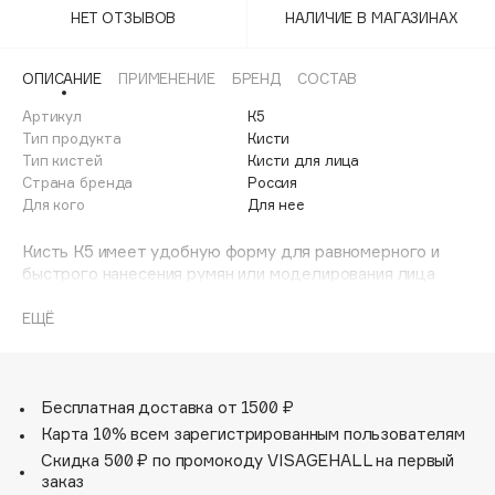
Adele for you
НЕТ ОТЗЫВОВ
НАЛИЧИЕ В МАГАЗИНАХ
Финал лета
Advante
ЭКСКЛЮЗИВ
1 АВГ - 31 АВГ
ОПИСАНИЕ
ПРИМЕНЕНИЕ
БРЕНД
СОСТАВ
Aesop
Age Stop
Артикул
К5
ЭКСКЛЮЗИВ
Тип продукта
Кисти
AHFA Cosmetics
Тип кистей
Кисти для лица
Ajmal
Страна бренда
Россия
Для кого
Для нее
Alix Avien
Allies of Skin
Кисть К5 имеет удобную форму для равномерного и
AMAN
быстрого нанесения румян или моделирования лица
сухими корректорами. Кисть имеет плоское основание и
Amina Daudova Brushes
две рабочие стороны, благодаря чему ее можно
ЕЩЁ
Amouage
использовать сразу и для светлых, и темных оттенков
сухих корректоров. Или работать с сухими румянами и
Amuleto Di Casa
хайлайтерами, создавая идеальную свежую и
Angiopharm
ЭКСКЛЮЗИВ
светящуюся кожу.
Бесплатная доставка от 1500 ₽
Annbeauty
Карта 10% всем зарегистрированным пользователям
Anua
Скидка 500 ₽ по промокоду VISAGEHALL на первый
заказ
Apadent