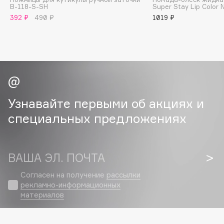
Collagenina
B-118-S-SH
Super Stay Lip Color 
392 ₽
490 ₽
1019 ₽
Consly
Corimo
CosRX
Cottolina
Crescina
Cunzite
Узнавайте первыми об акциях и
Curaprox
специальных предложениях
D
ВАША ЭЛ. ПОЧТА
d'Alba
Согласен на получение
рассылки
DABO
рекламно-информационных
DARLING*
материалов
Darphin
Davines