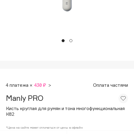
Подарки
Tom Ford
HFC
Для дома
Angiopharm
Техника
KIKO Milano
Estée Lauder
Clarins
0 - 9
100BON
4 платежа ×
430 ₽
>
Оплата частями
22|11
Manly PRO
A
Кисть круглая для румян и тона многофункциональная
К82
Acqua di Parma
*Цена на сайте может отличаться от цены в офлайн
Acque di Italia