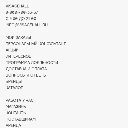
Deonica
VISAGEHALL
Dessange
8-800-700-33-37
C 9:00 ДО 21:00
Dior
INFO@VISAGEHALL.RU
Divage
Dolce & Gabbana
МОИ ЗАКАЗЫ
ПЕРСОНАЛЬНЫЙ КОНСУЛЬТАНТ
Dolomit
АКЦИИ
Dorco
ИНТЕРЕСНОЕ
DP Daily Perfection
ПРОГРАММА ЛОЯЛЬНОСТИ
Dr. Vranjes Firenze
ДОСТАВКА И ОПЛАТА
ВОПРОСЫ И ОТВЕТЫ
Dr.Althea
БРЕНДЫ
Dr.Ceuracle
КАТАЛОГ
Dr.Jart+
DSD de Luxe
РАБОТА У НАС
МАГАЗИНЫ
Dyson
КОНТАКТЫ
ПОСТАВЩИКАМ
АРЕНДА