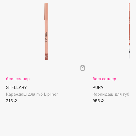
Biomed
Biorepair
Blanx
Blistex
BLOME
Boadicea The Victorious
Bobbi Brown
BOOMSHOP
BORK
Brunello Cucinelli
бестселлер
бестселлер
Bvlgari
STELLARY
PUPA
Карандаш для губ Lipliner
Карандаш для губ Tru
by TERRY
313 ₽
955 ₽
BY WISHTREND
Byredo
C