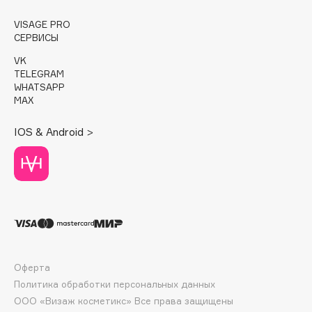
E
VISAGE PRO
Eat My
СЕРВИСЫ
Ecolatier
VK
Ecotools
TELEGRAM
WHATSAPP
EGG
MAX
EGIA
Eigshow
IOS & Android >
Elemis
Elian Russia
Elie Saab
Ella Bartsueva Brushes
EMBRACE Haircare
Emmanuelle Jane
Enough
Оферта
Политика обработки персональных данных
EpilProfi
ООО «Визаж косметикс» Все права защищены
Erborian