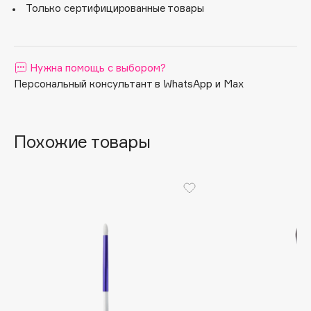
Только сертифицированные товары
Apagard
Aravia Professional
Arcadia
Нужна помощь с выбором?
Archetype
Персональный консультант в WhatsApp и Max
Architect Demidoff
ARIVE MAKEUP
Art&Fact
Похожие товары
Art-Visage
Artdeco
Astra
Atelier Rebul
Augustinus Bader
Aveda
Avene