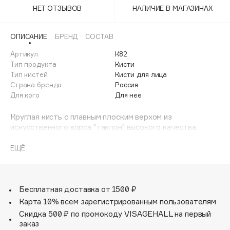
Adele for you
НЕТ ОТЗЫВОВ
НАЛИЧИЕ В МАГАЗИНАХ
Финал лета
Advante
ЭКСКЛЮЗИВ
1 АВГ - 31 АВГ
ОПИСАНИЕ
БРЕНД
СОСТАВ
Aesop
Age Stop
Артикул
К82
ЭКСКЛЮЗИВ
Тип продукта
Кисти
AHFA Cosmetics
Тип кистей
Кисти для лица
Ajmal
Страна бренда
Россия
Для кого
Для нее
Alix Avien
Allies of Skin
Круглая кисть с плавным плоским верхом из
AMAN
искусственного ворса "таклон" высокого качества.
Многофункциональная кисть для тональных основ и
Amina Daudova Brushes
других кремовых продуктов.
ЕЩЁ
Amouage
Круглая, имеющая плавный плоский верх, форма этой
кисти идеально работает с любыми кремовыми
Amuleto Di Casa
продуктами, создавая натуральное и гладкое покрытие,
Angiopharm
ЭКСКЛЮЗИВ
плавные переходы между текстурами или оттенками.
Бесплатная доставка от 1500 ₽
Annbeauty
Карта 10% всем зарегистрированным пользователям
Anua
Скидка 500 ₽ по промокоду VISAGEHALL на первый
заказ
Apadent