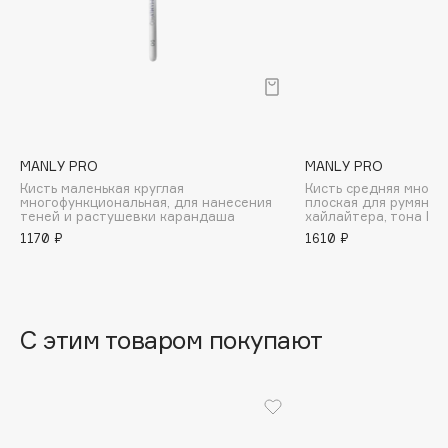
B
Babor
Baffy
Balmain Hair Couture
ЭКСКЛЮЗИВ
Banderas
MANLY PRO
MANLY PRO
Basicare
Кисть маленькая круглая
Кисть средняя много
Batiste
многофункциональная, для нанесения
плоская для румян, к
теней и растушевки карандаша
хайлайтера, тона К1
Beauty Bomb
1170 ₽
1610 ₽
Beauty Pati
Beautyblades
НОВИНКА
beautyblender
С этим товаром покупают
Bebble
Beverly Hills Polo Club
Biodance
Bioderma