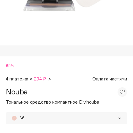
Подарки
Tom Ford
HFC
Для дома
Angiopharm
Техника
KIKO Milano
Estée Lauder
Clarins
0 - 9
65%
100BON
4 платежа ×
294 ₽
>
Оплата частями
22|11
Nouba
Тональное средство компактное Divinouba
A
60
Acqua di Parma
Acque di Italia
61
65%