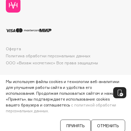
Collagenina
Consly
Corimo
CosRX
Cottolina
Crescina
Оферта
Cunzite
Политика обработки персональных данных
Curaprox
ООО «Визаж косметикс» Все права защищены
D
Мы используем файлы cookies и технологии веб-аналитики
для улучшения работы сайта и удобства его
использования. Продолжая пользоваться сайтом и нажимая
d'Alba
«Принять», вы подтверждаете использование cookies
DABO
вашего браузера и соглашаетесь
с политикой обработки
DARLING*
персональных данных.
СООБЩИТЬ О ПОСТУПЛЕНИИ
3360 ₽
Darphin
ПРИНЯТЬ
ОТМЕНИТЬ
Davines