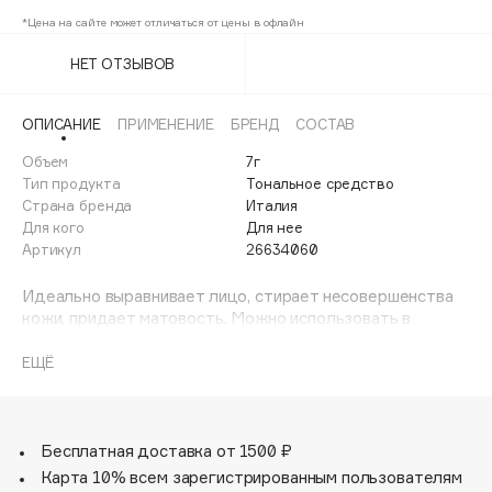
Adele for you
*Цена на сайте может отличаться от цены в офлайн
Финал лета
Advante
ЭКСКЛЮЗИВ
НЕТ ОТЗЫВОВ
1 АВГ - 31 АВГ
Aesop
Age Stop
ЭКСКЛЮЗИВ
ОПИСАНИЕ
ПРИМЕНЕНИЕ
БРЕНД
СОСТАВ
AHFA Cosmetics
Объем
7г
Ajmal
Тип продукта
Тональное средство
Страна бренда
Италия
Alix Avien
Для кого
Для нее
Allies of Skin
Артикул
26634060
AMAN
Идеально выравнивает лицо, стирает несовершенства
Amina Daudova Brushes
кожи, придает матовость. Можно использовать в
Amouage
качестве основы или для завершения макияжа.
Amuleto Di Casa
Подходит для всех типов кожи.
ЕЩЁ
Angiopharm
ЭКСКЛЮЗИВ
Annbeauty
Бесплатная доставка от 1500 ₽
Anua
Карта 10% всем зарегистрированным пользователям
Apadent