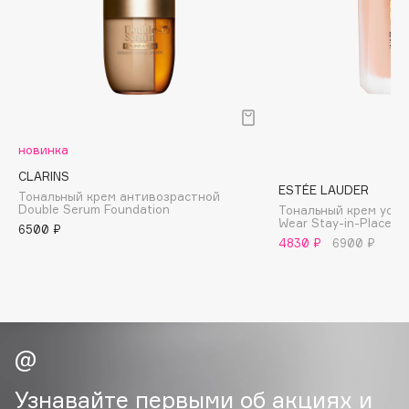
B
Babor
Baffy
Balmain Hair Couture
ЭКСКЛЮЗИВ
Banderas
новинка
Basicare
CLARINS
Batiste
ESTÉE LAUDER
Тональный крем антивозрастной
Beauty Bomb
Double Serum Foundation
Тональный крем усто
Wear Stay-in-Place 
6500 ₽
Beauty Pati
4830 ₽
6900 ₽
Beautyblades
НОВИНКА
beautyblender
Bebble
Beverly Hills Polo Club
Biodance
Bioderma
Узнавайте первыми об акциях и