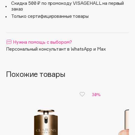
Скидка 500 ₽ по промокоду VISAGEHALL на первый
Apagard
заказ
Aravia Professional
Только сертифицированные товары
Arcadia
Archetype
Architect Demidoff
Нужна помощь с выбором?
Персональный консультант в WhatsApp и Max
ARIVE MAKEUP
Art&Fact
Art-Visage
Похожие товары
Artdeco
Astra
Atelier Rebul
30%
Augustinus Bader
Aveda
Avene