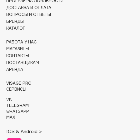
ПРОГРАММА ЛОЯЛЬНОСТИ
ДОСТАВКА И ОПЛАТА
Cadence
ВОПРОСЫ И ОТВЕТЫ
Capelli Dorati
БРЕНДЫ
КАТАЛОГ
Carbon Theory
Carmex
РАБОТА У НАС
Carolina Herrera
МАГАЗИНЫ
Catrice
КОНТАКТЫ
ПОСТАВЩИКАМ
Celimax
АРЕНДА
Cettua
Chupa Chups
VISAGE PRO
СЕРВИСЫ
Clarette
Clarins
VK
TELEGRAM
Clarins Precious
WHATSAPP
Clinique
MAX
Clive Christian
IOS & Android >
Club De Nuit