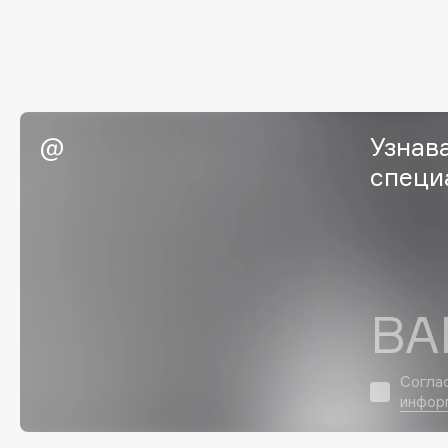
G
Garnier
Giardino Magico
Gecko
Gillette
Geltek
Givenchy
Узнав
Genosys
Global Keratin
ЭКСКЛЮЗИВ
специ
Global White
Geomar
H
ВА
Hadat Cosmetics
HELIBEAUTY
Hamis
Hempz
Согла
Hapica
HFC
инфор