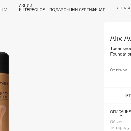
АКЦИИ
НКИ
ИНТЕРЕСНОЕ
ПОДАРОЧНЫЙ СЕРТИФИКАТ
Alix A
P
Q
R
S
T
U
V
W
Y
Z
А - Я
Тональное
Foundati
Оттенок
Angiopharm
KIKO Milano
НЕ
Estée Lauder
Clarins
ОПИСАНИЕ
Объем
Тип проду