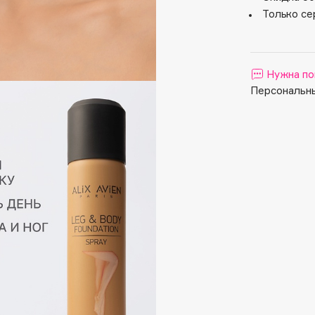
Aveda
Только се
Avene
Нужна по
Персональны
Boadicea The Victorious
Bobbi Brown
BOOMSHOP
BORK
Brunello Cucinelli
Bvlgari
by TERRY
BY WISHTREND
Byredo