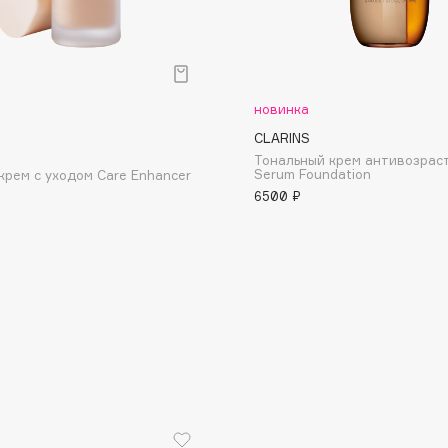
Dr.Althea
Dr.Ceuracle
Dr.Jart+
новинка
DSD de Luxe
CLARINS
Тональный крем антивозрас
Dyson
Serum Foundation
крем с уходом Care Еnhancer
6500 ₽
Estrâde
Estée Lauder
Etat Pur
Etude House