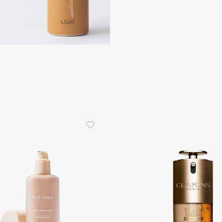
Consly
Corimo
CosRX
Cottolina
Crescina
Cunzite
Curaprox