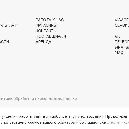
РАБОТА У НАС
VISAG
УЛЬТАНТ
МАГАЗИНЫ
СЕРВИ
Institute Estelare
КОНТАКТЫ
Instytutum
ПОСТАВЩИКАМ
VK
ОСТИ
АРЕНДА
TELEG
invisibobble
WHATS
IS Clinical
MAX
Jo Malone London
литика обработки персональных данных
Juliette Has A Gun
Juvena
улучшения работы сайта и удобства его использования. Продолжая
использование cookies вашего браузера и соглашаетесь
с политико