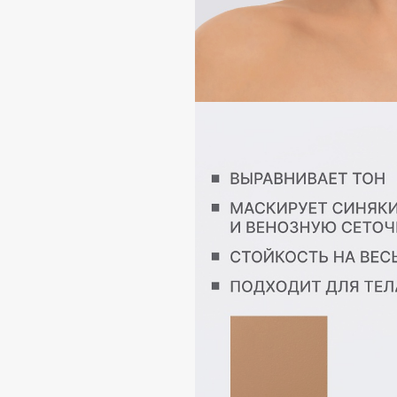
Aravia Professional
Alix Avien
Arcadia
Allies of Skin
Archetype
AMAN
B
Babor
beautyblender
Baffy
Bebble
Balmain Hair Couture
Beverly Hills Polo Club
ЭКСКЛЮЗИВ
Biodance
Banderas
Bioderma
Basicare
Biomed
Batiste
Biorepair
Beauty Bomb
Blanx
Beauty Pati
Blistex
Beautyblades
НОВИНКА