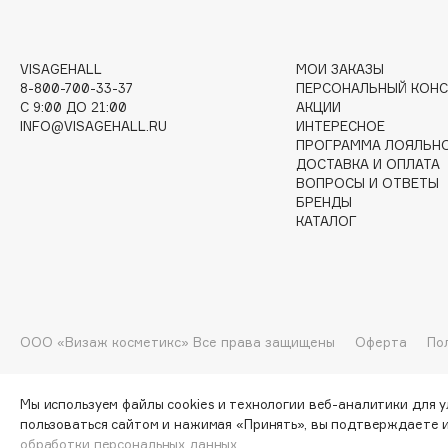
I
VISAGEHALL
МОИ ЗАКАЗЫ
8-800-700-33-37
ПЕРСОНАЛЬНЫЙ КОНС
I Love My Hair
INGLOT
C 9:00 ДО 21:00
АКЦИИ
Iceberg
Initio
INFO@VISAGEHALL.RU
ИНТЕРЕСНОЕ
ПРОГРАММА ЛОЯЛЬН
Icon Skin
Insight Professional
ДОСТАВКА И ОПЛАТА
Influence Beauty
Institut Esthederm
ВОПРОСЫ И ОТВЕТЫ
БРЕНДЫ
КАТАЛОГ
J
James Read
Janeke
ООО «Визаж косметикс» Все права защищены
Оферта
По
Jan Marini
Jimmy Choo
ЭКСКЛЮЗИВ
JMsolution
Jane Iredale
Мы используем файлы cookies и технологии веб-аналитики для 
пользоваться сайтом и нажимая «Принять», вы подтверждаете 
обработки персональных данных.