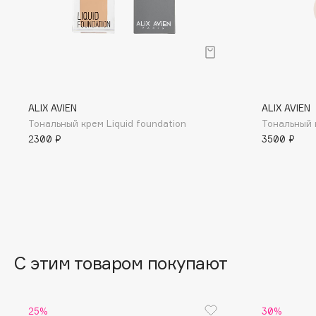
D
d'Alba
Dior
DABO
Divage
DARLING*
Dolce & Gabbana
Darphin
Dolomit
ALIX AVIEN
ALIX AVIEN
Davines
Dorco
Тональный крем Liquid foundation
Тональный 
Deonica
DP Daily Perfection
2300 ₽
3500 ₽
Dessange
Dr. Vranjes Firenze
E
Eat My
Ella Bartsueva Brushes
С этим товаром покупают
Ecolatier
EMBRACE Haircare
Ecotools
Emmanuelle Jane
25%
30%
EGIA
Enough