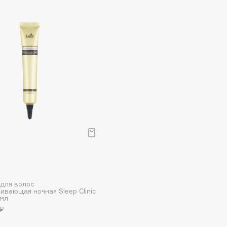
Etude organix
Eva Mosaic
Ex Nihilo
EXOARI L
Fragrance Du Bois
Frederic Malle
Frudia
Funny Organix
для волос
ивающая ночная Sleep Clinic
0мл
 ₽