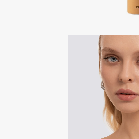
Подарки
0 - 9
Для дома
100BON
22|11
Техника
A
Acqua di Parma
Amina Daudova Brushes
Acque di Italia
Amouage
Adele for you
Amuleto Di Casa
Advante
Angiopharm
ЭКСКЛЮЗИВ
ЭКСКЛЮЗИВ
Aesop
Annbeauty
Age Stop
Anua
ЭКСКЛЮЗИВ
Apadent
AHFA Cosmetics
Apagard
Ajmal