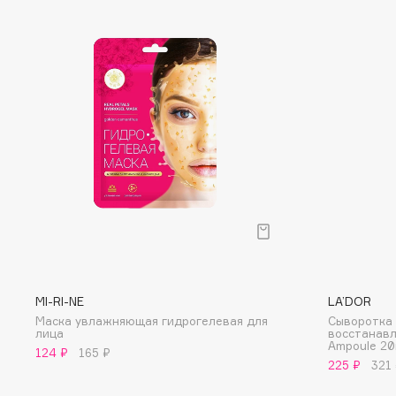
Eigshow
EpilProfi
Elemis
Erborian
Elian Russia
Essence
Elie Saab
Essential Parfums Paris
F
FANE
Flipper
Farmstay
FLOEMA
Felce Azzurra
Floraïku
MI-RI-NE
LA’DOR
Fillerina
Forlle'd
ЭКСКЛЮЗИВ
Маска увлажняющая гидрогелевая для
Сыворотка 
лица
восстанавл
Fiona Franchimon
Ampoule 2
124 ₽
165 ₽
225 ₽
321