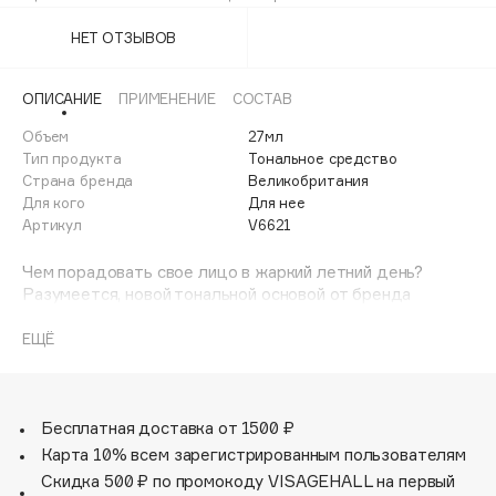
6
70%
Adele for you
Финал лета
НЕТ ОТЗЫВОВ
Advante
ЭКСКЛЮЗИВ
1 АВГ - 31 АВГ
Aesop
ОПИСАНИЕ
ПРИМЕНЕНИЕ
СОСТАВ
Age Stop
ЭКСКЛЮЗИВ
Объем
27мл
AHFA Cosmetics
Тип продукта
Тональное средство
Ajmal
Страна бренда
Великобритания
Для кого
Для нее
Alix Avien
Артикул
V6621
Allies of Skin
AMAN
Чем порадовать свое лицо в жаркий летний день?
Разумеется, новой тональной основой от бренда
Amina Daudova Brushes
Collection. Средство с легкой формулой и невесомой
Amouage
текстурой мгновенно преобразит лицо, сделает его
ЕЩЁ
свежим и сияющим. Эффект не только косметический,
Amuleto Di Casa
крем неустанно заботится о здоровье кожи и защищает
Angiopharm
ЭКСКЛЮЗИВ
ее от окружающего негатива. Основа очень стойкая,
будет держаться на лице до 12 часов. Красивый цвет
Бесплатная доставка от 1500 ₽
Annbeauty
лица и идеальная кожа обеспечены.
Карта 10% всем зарегистрированным пользователям
Anua
Скидка 500 ₽ по промокоду VISAGEHALL на первый
Apadent