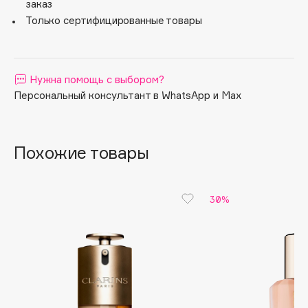
заказ
Apagard
Только сертифицированные товары
Aravia Professional
Arcadia
Archetype
Нужна помощь с выбором?
Architect Demidoff
Персональный консультант в WhatsApp и Max
ARIVE MAKEUP
Art&Fact
Похожие товары
Art-Visage
Artdeco
Astra
30%
Atelier Rebul
Augustinus Bader
Aveda
Avene