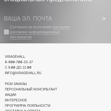
Biomed
Biorepair
Blanx
ВАША ЭЛ. ПОЧТА
Blistex
Согласен на получение
рассылки
BLOME
рекламно-информационных
Boadicea The Victorious
материалов
Bobbi Brown
BOOMSHOP
VISAGEHALL
BORK
8-800-700-33-37
Brunello Cucinelli
C 9:00 ДО 21:00
Bvlgari
INFO@VISAGEHALL.RU
by TERRY
МОИ ЗАКАЗЫ
BY WISHTREND
ПЕРСОНАЛЬНЫЙ КОНСУЛЬТАНТ
Byredo
АКЦИИ
ИНТЕРЕСНОЕ
ПРОГРАММА ЛОЯЛЬНОСТИ
C