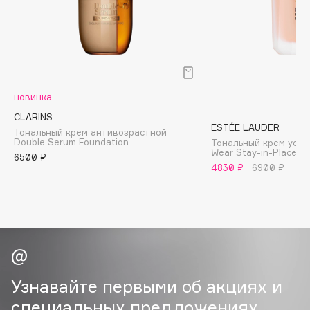
B
Babor
Baffy
Balmain Hair Couture
ЭКСКЛЮЗИВ
новинка
Banderas
CLARINS
Basicare
ESTÉE LAUDER
Тональный крем антивозрастной
Batiste
Double Serum Foundation
Тональный крем усто
Wear Stay-in-Place 
Beauty Bomb
6500 ₽
4830 ₽
6900 ₽
Beauty Pati
Beautyblades
НОВИНКА
beautyblender
Bebble
Beverly Hills Polo Club
Biodance
Узнавайте первыми об акциях и
Bioderma
специальных предложениях