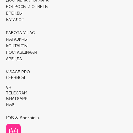
ДОСТАВКА И ОПЛАТА
ВОПРОСЫ И ОТВЕТЫ
Cadence
БРЕНДЫ
Capelli Dorati
КАТАЛОГ
Carbon Theory
РАБОТА У НАС
Carmex
МАГАЗИНЫ
Carolina Herrera
КОНТАКТЫ
ПОСТАВЩИКАМ
Catrice
АРЕНДА
Celimax
Cettua
VISAGE PRO
Chupa Chups
СЕРВИСЫ
Clarette
VK
TELEGRAM
Clarins
WHATSAPP
Clarins Precious
MAX
Clinique
IOS & Android >
Clive Christian
Club De Nuit