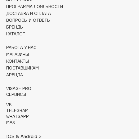
ПРОГРАММА ЛОЯЛЬНОСТИ
Cadence
ДОСТАВКА И ОПЛАТА
Capelli Dorati
ВОПРОСЫ И ОТВЕТЫ
БРЕНДЫ
Carbon Theory
КАТАЛОГ
Carmex
Carolina Herrera
РАБОТА У НАС
МАГАЗИНЫ
Catrice
КОНТАКТЫ
Celimax
ПОСТАВЩИКАМ
Cettua
АРЕНДА
Chupa Chups
VISAGE PRO
Clarette
СЕРВИСЫ
Clarins
VK
Clarins Precious
НОВИНКА
TELEGRAM
WHATSAPP
Clinique
MAX
Clive Christian
Club De Nuit
IOS & Android >