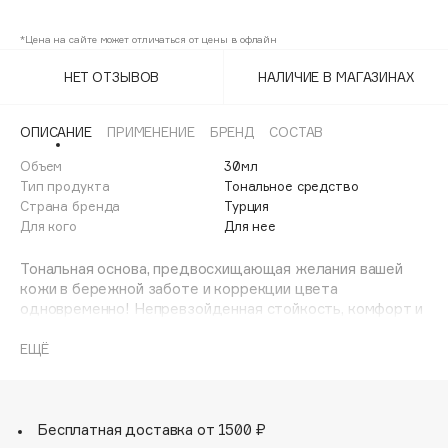
127
Adele for you
Финал лета
*Цена на сайте может отличаться от цены в офлайн
Advante
128
ЭКСКЛЮЗИВ
1 АВГ - 31 АВГ
Aesop
НЕТ ОТЗЫВОВ
НАЛИЧИЕ В МАГАЗИНАХ
130
Age Stop
ЭКСКЛЮЗИВ
AHFA Cosmetics
ОПИСАНИЕ
ПРИМЕНЕНИЕ
БРЕНД
СОСТАВ
Ajmal
Объем
30мл
Тип продукта
Тональное средство
Alix Avien
Страна бренда
Турция
Allies of Skin
Для кого
Для нее
AMAN
Тональная основа, предвосхищающая желания вашей
Amina Daudova Brushes
кожи в бережной заботе и коррекции цвета
Amouage
одновременно! Непревзойденная стойкость, комфорт и
безупречная защита от негативного воздействия
Amuleto Di Casa
агрессивных факторов окружающей среды.
ЕЩЁ
Angiopharm
ЭКСКЛЮЗИВ
Профессиональная текстура тонального крема
Annbeauty
обладает высокой маскирующей способностью,
идеально выравнивает тон кожи, контролирует зоны
Anua
блеска.
Бесплатная доставка от 1500 ₽
Apadent