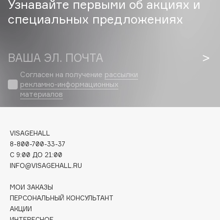
Узнавайте первыми об акциях и
Biomed
специальных предложениях
Biorepair
Blanx
Blistex
ВАША ЭЛ. ПОЧТА
BLOME
Boadicea The Victorious
Согласен на получение
рассылки
рекламно-информационных
Bobbi Brown
материалов
BOOMSHOP
BORK
Brunello Cucinelli
VISAGEHALL
Bvlgari
8-800-700-33-37
by TERRY
C 9:00 ДО 21:00
INFO@VISAGEHALL.RU
BY WISHTREND
Byredo
МОИ ЗАКАЗЫ
ПЕРСОНАЛЬНЫЙ КОНСУЛЬТАНТ
АКЦИИ
C
ИНТЕРЕСНОЕ