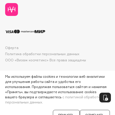
Collagenina
Consly
Corimo
CosRX
Cottolina
Crescina
Cunzite
Оферта
Curaprox
Политика обработки персональных данных
ООО «Визаж косметикс» Все права защищены
D
Мы используем файлы cookies и технологии веб-аналитики
для улучшения работы сайта и удобства его
d'Alba
использования. Продолжая пользоваться сайтом и нажимая
DABO
«Принять», вы подтверждаете использование cookies
ПО ЗОЛОТОЙ КАРТЕ:
1274 ₽
вашего браузера и соглашаетесь
с политикой обработки
DARLING*
персональных данных.
ДОБАВИТЬ В КОРЗИНУ
1416 ₽
Darphin
Davines