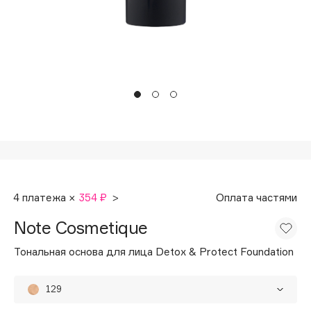
Подарки
Tom Ford
HFC
Для дома
Angiopharm
Техника
KIKO Milano
Estée Lauder
Clarins
0 - 9
100BON
4 платежа ×
354 ₽
>
Оплата частями
22|11
Note Cosmetique
A
Тональная основа для лица Detox & Protect Foundation
Acqua di Parma
129
Acque di Italia