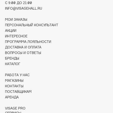
C 9:00 ДО 21:00
Collagenina
INFO@VISAGEHALL.RU
Consly
Corimo
МОИ ЗАКАЗЫ
CosRX
ПЕРСОНАЛЬНЫЙ КОНСУЛЬТАНТ
АКЦИИ
Cottolina
ИНТЕРЕСНОЕ
Crescina
ПРОГРАММА ЛОЯЛЬНОСТИ
Cunzite
ДОСТАВКА И ОПЛАТА
Curaprox
ВОПРОСЫ И ОТВЕТЫ
БРЕНДЫ
КАТАЛОГ
D
РАБОТА У НАС
МАГАЗИНЫ
d'Alba
КОНТАКТЫ
DABO
ПОСТАВЩИКАМ
DARLING*
АРЕНДА
Darphin
VISAGE PRO
Davines
СЕРВИСЫ