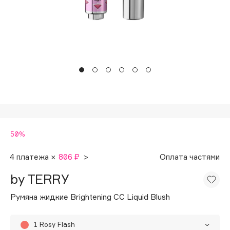
Подарки
Tom Ford
HFC
Для дома
Angiopharm
Техника
KIKO Milano
Estée Lauder
Clarins
0 - 9
50%
100BON
22|11
4 платежа ×
806 ₽
>
Оплата частями
by TERRY
A
Румяна жидкие Brightening CC Liquid Blush
Acqua di Parma
Acque di Italia
1 Rosy Flash