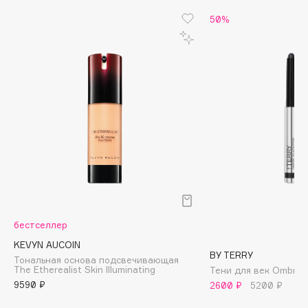
Biomed
50%
Biorepair
Blanx
Blistex
BLOME
Boadicea The Victorious
Bobbi Brown
BOOMSHOP
BORK
Brunello Cucinelli
Bvlgari
by TERRY
бестселлер
BY WISHTREND
KEVYN AUCOIN
Byredo
BY TERRY
Тональная основа подсвечивающая
The Etherealist Skin Illuminating
Тени для век Ombre B
9590 ₽
2600 ₽
5200 ₽
C