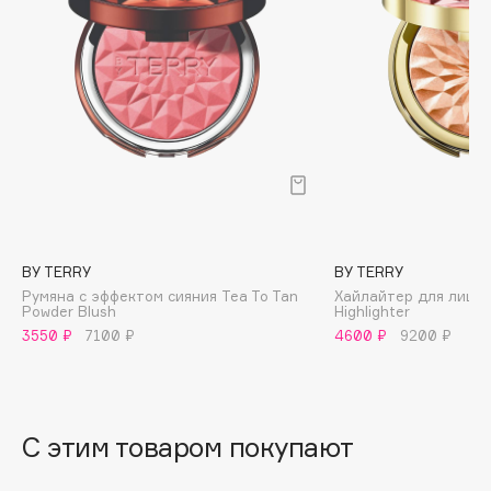
B
Babor
Baffy
Balmain Hair Couture
ЭКСКЛЮЗИВ
Banderas
Basicare
Batiste
Beauty Bomb
BY TERRY
BY TERRY
Beauty Pati
Румяна с эффектом сияния Tea To Tan
Хайлайтер для лица S
Beautyblades
Powder Blush
Highlighter
НОВИНКА
3550 ₽
7100 ₽
4600 ₽
9200 ₽
beautyblender
Bebble
Beverly Hills Polo Club
Biodance
С этим товаром покупают
Bioderma