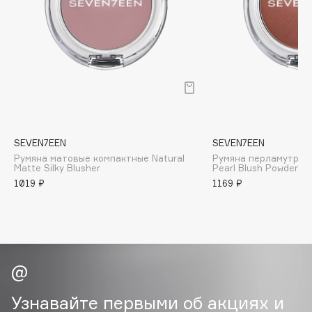
B
Babor
Baffy
Balmain Hair Couture
ЭКСКЛЮЗИВ
Banderas
Basicare
Batiste
SEVEN7EEN
SEVEN7EEN
Beauty Bomb
Румяна матовые компактные Natural
Румяна перламутров
Matte Silky Blusher
Pearl Blush Powder
Beauty Pati
1019 ₽
1169 ₽
Beautyblades
НОВИНКА
beautyblender
Bebble
Beverly Hills Polo Club
Biodance
Bioderma
Узнавайте первыми об акциях и