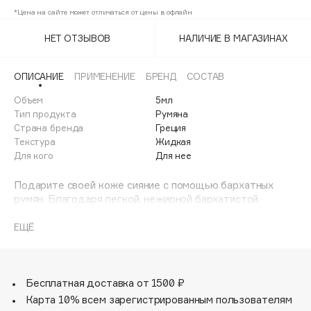
Adele for you
*Цена на сайте может отличаться от цены в офлайн
т.06 розовый
25%
Финал лета
Advante
ЭКСКЛЮЗИВ
НЕТ ОТЗЫВОВ
НАЛИЧИЕ В МАГАЗИНАХ
1 АВГ - 31 АВГ
Aesop
Age Stop
ЭКСКЛЮЗИВ
ОПИСАНИЕ
ПРИМЕНЕНИЕ
БРЕНД
СОСТАВ
AHFA Cosmetics
Объем
5мл
Ajmal
Тип продукта
Румяна
Страна бренда
Греция
Alix Avien
Текстура
Жидкая
Allies of Skin
Для кого
Для нее
AMAN
Подарите своей коже сияние с помощью бархатных
Amina Daudova Brushes
румян. Благодаря легкой, нежирной бархатистой
Amouage
текстуре, которая равномерно и плавно
распределяется, они придают лицу матовое сияние и
ЕЩЁ
Amuleto Di Casa
создают эффект растушевки, маскируя поры. Легко
Angiopharm
ЭКСКЛЮЗИВ
смешивается и обладает превосходной
цветопередачей, придавая лицу свежий вид. Не
Annbeauty
скатывается в складки и не тускнеет в течение дня.
Бесплатная доставка от 1500 ₽
Anua
Уникальная формула отличается превосходной
Карта 10% всем зарегистрированным пользователям
Apadent
цветопередачей. Румяна придают лицу свежий матовый