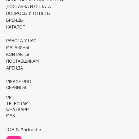
ДОСТАВКА И ОПЛАТА
Cadence
ВОПРОСЫ И ОТВЕТЫ
Capelli Dorati
БРЕНДЫ
КАТАЛОГ
Carbon Theory
Carmex
РАБОТА У НАС
Carolina Herrera
МАГАЗИНЫ
КОНТАКТЫ
Catrice
ПОСТАВЩИКАМ
Celimax
АРЕНДА
Cettua
Chupa Chups
VISAGE PRO
СЕРВИСЫ
Clarette
VK
Clarins
TELEGRAM
Clarins Precious
НОВИНКА
WHATSAPP
MAX
Clinique
Clive Christian
IOS & Android >
Club De Nuit