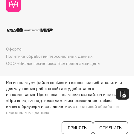
Collagenina
Consly
Corimo
CosRX
Cottolina
Crescina
Оферта
Cunzite
Политика обработки персональных данных
Curaprox
ООО «Визаж косметикс» Все права защищены
D
Мы используем файлы cookies и технологии веб-аналитики
для улучшения работы сайта и удобства его
использования. Продолжая пользоваться сайтом и нажимая
d'Alba
«Принять», вы подтверждаете использование cookies
DABO
вашего браузера и соглашаетесь
с политикой обработки
персональных данных.
DARLING*
ДОБАВИТЬ В КОРЗИНУ
997 ₽
1329 ₽
Darphin
ПРИНЯТЬ
ОТМЕНИТЬ
Davines