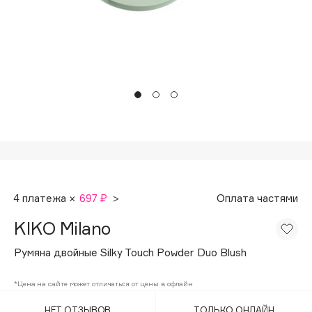
Подарки
Tom Ford
HFC
Для дома
Angiopharm
Техника
KIKO Milano
Estée Lauder
Clarins
0 - 9
100BON
4 платежа ×
697 ₽
>
Оплата частями
22|11
KIKO Milano
A
Румяна двойные Silky Touch Powder Duo Blush
Acqua di Parma
*Цена на сайте может отличаться от цены в офлайн
Acque di Italia
НЕТ ОТЗЫВОВ
ТОЛЬКО ОНЛАЙН