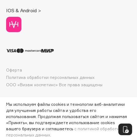
Deonica
IOS & Android >
Dessange
Dior
Divage
Dolce & Gabbana
Dolomit
Dorco
DP Daily Perfection
Оферта
Dr. Vranjes Firenze
Политика обработки персональных данных
Dr.Althea
ООО «Визаж косметикс» Все права защищены
Dr.Ceuracle
Dr.Jart+
Мы используем файлы cookies и технологии веб-аналитики
DSD de Luxe
для улучшения работы сайта и удобства его
Dyson
использования. Продолжая пользоваться сайтом и нажимая
«Принять», вы подтверждаете использование cookies
ПО ЗОЛОТОЙ КАРТЕ:
2651 ₽
вашего браузера и соглашаетесь
с политикой обработки
персональных данных.
ДОБАВИТЬ В КОРЗИНУ
2790 ₽