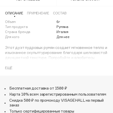
Adele for you
Финал лета
Advante
ЭКСКЛЮЗИВ
ОПИСАНИЕ
ПРИМЕНЕНИЕ
СОСТАВ
1 АВГ - 31 АВГ
Aesop
Объем
6г
Age Stop
Тип продукта
Румяна
ЭКСКЛЮЗИВ
Страна бренда
Италия
AHFA Cosmetics
Для кого
Для нее
Ajmal
Этот дуэт пудровых румян создает мгновенное тепло и
Alix Avien
изысканное скульптурирование благодаря шелковистой
Allies of Skin
двухцветной текстуре. Попробуйте и влюбитесь:
AMAN
82% экологичной веганской* формулы, обогащенной
экологически чистой водой цветков апельсина,
ЕЩЁ
Amina Daudova Brushes
гиалуроновой кислотой и витамином С
Amouage
94% ингредиентов получены из сырья натурального
происхождения
Amuleto Di Casa
Легкое смешивание для индивидуального результата
Бесплатная доставка от 1500 ₽
Angiopharm
ЭКСКЛЮЗИВ
Нежный состав, подходящий даже для чувствительной
Карта 10% всем зарегистрированным пользователям
Annbeauty
кожи
Скидка 500 ₽ по промокоду VISAGEHALL на первый
Чрезвычайно комфортная текстура, которая скользит
Anua
заказ
по лицу и сливается с ним, придавая лицу насыщенные и
Только сертифицированные товары
Apadent