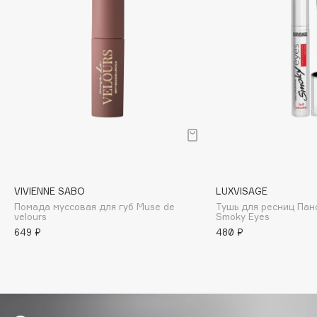
Biomed
Biorepair
Blanx
Blistex
BLOME
Boadicea The Victorious
Bobbi Brown
BOOMSHOP
BORK
Brunello Cucinelli
VIVIENNE SABO
LUXVISAGE
Bvlgari
Помада муссовая для губ Muse de
Тушь для ресниц Па
velours
Smoky Eyes
by TERRY
649 ₽
480 ₽
BY WISHTREND
Byredo
C