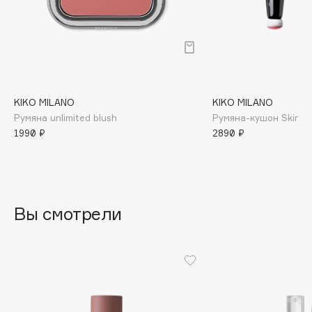
B
Babor
Baffy
Balmain Hair Couture
ЭКСКЛЮЗИВ
Banderas
KIKO MILANO
KIKO MILANO
Румяна unlimited blush
Румяна-кушон Skin L
Basicare
1990 ₽
2890 ₽
Batiste
Beauty Bomb
Beauty Pati
Beautyblades
НОВИНКА
Вы смотрели
beautyblender
Bebble
Beverly Hills Polo Club
Biodance
Bioderma