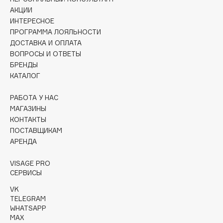
Collagenina
АКЦИИ
Consly
ИНТЕРЕСНОЕ
ПРОГРАММА ЛОЯЛЬНОСТИ
Corimo
ДОСТАВКА И ОПЛАТА
CosRX
ВОПРОСЫ И ОТВЕТЫ
Cottolina
БРЕНДЫ
КАТАЛОГ
Crescina
Cunzite
РАБОТА У НАС
Curaprox
МАГАЗИНЫ
КОНТАКТЫ
ПОСТАВЩИКАМ
D
АРЕНДА
d'Alba
VISAGE PRO
СЕРВИСЫ
DABO
VK
DARLING*
TELEGRAM
Darphin
WHATSAPP
Davines
MAX