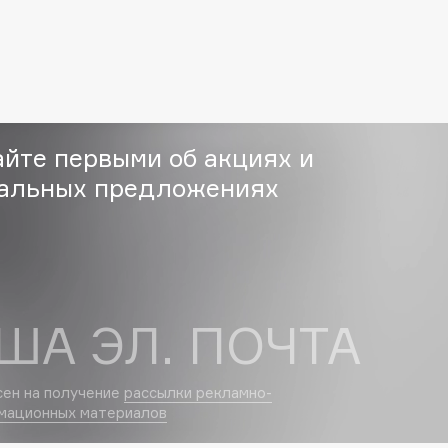
Eva Mosaic
Ex Nihilo
EXOARI L
айте первыми об акциях и
альных предложениях
Fragrance Du Bois
Frederic Malle
ША ЭЛ. ПОЧТА
Frudia
Funny Organix
сен на получение
рассылки рекламно-
мационных материалов