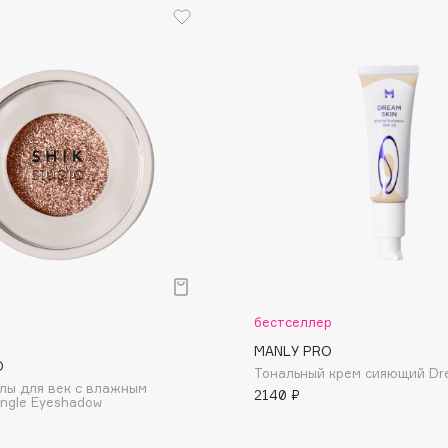
Dr.Althea
Dr.Ceuracle
Dr.Jart+
DSD de Luxe
Dyson
бестселлер
MANLY PRO
Estée Lauder
O
Тональный крем сияющий Dr
лы для век с влажным
Etat Pur
2140 ₽
ngle Eyeshadow
Etude House
Etude organix