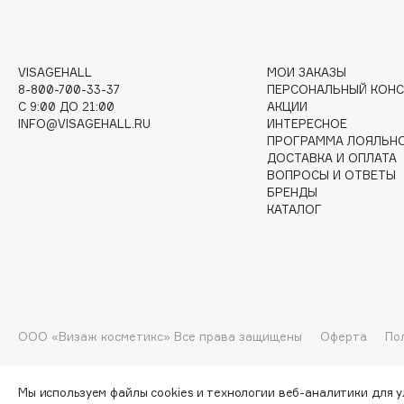
G
VISAGEHALL
МОИ ЗАКАЗЫ
Garnier
Giardino Magico
8-800-700-33-37
ПЕРСОНАЛЬНЫЙ КОНС
Gecko
Gillette
C 9:00 ДО 21:00
АКЦИИ
INFO@VISAGEHALL.RU
ИНТЕРЕСНОЕ
Geltek
Givenchy
ПРОГРАММА ЛОЯЛЬН
Genosys
Global Keratin
ДОСТАВКА И ОПЛАТА
ЭКСКЛЮЗИВ
ВОПРОСЫ И ОТВЕТЫ
Global White
Geomar
БРЕНДЫ
КАТАЛОГ
H
Hadat Cosmetics
HELIBEAUTY
ООО «Визаж косметикс» Все права защищены
Оферта
По
Hamis
Hempz
Hapica
HFC
Мы используем файлы cookies и технологии веб-аналитики для 