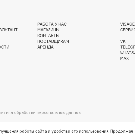
РАБОТА У НАС
VISAG
Gourmandise
УЛЬТАНТ
МАГАЗИНЫ
СЕРВИ
Grace Day
КОНТАКТЫ
ПОСТАВЩИКАМ
VK
Guerlain
ОСТИ
АРЕНДА
TELEG
Guess
WHATS
MAX
Holika Holika
литика обработки персональных данных
Holly Polly
Holy Land
улучшения работы сайта и удобства его использования. Продолжая