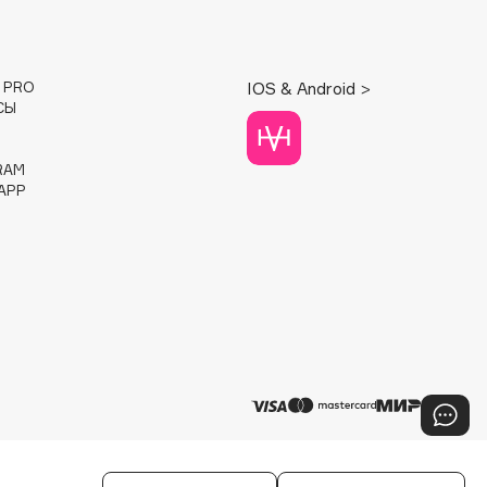
E PRO
IOS & Android >
СЫ
RAM
APP