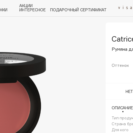
АКЦИИ
НКИ
ИНТЕРЕСНОЕ
ПОДАРОЧНЫЙ СЕРТИФИКАТ
Catric
P
Q
R
S
T
U
V
W
Y
Z
А - Я
Румяна дл
Оттенок
Angiopharm
НЕ
KIKO Milano
Estée Lauder
ОПИСАНИЕ
Clarins
Тип проду
Страна бр
Для кого