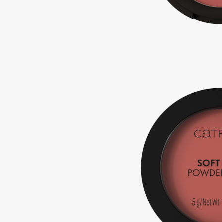
Подарки
0 - 9
Для дома
100BON
22|11
Техника
A
Acqua di Parma
Amina Daudova Brushes
Acque di Italia
Amouage
Adele for you
Amuleto Di Casa
Advante
Angiopharm
ЭКСКЛЮЗИВ
ЭКСКЛЮЗИВ
Aesop
Annbeauty
Age Stop
Anua
ЭКСКЛЮЗИВ
Apadent
AHFA Cosmetics
Apagard
Ajmal