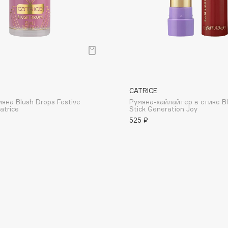
Consly
CATRICE
Corimo
яна Blush Drops Festive
Румяна-хайлайтер в стике Bl
CosRX
atrice
Stick Generation Joy
525 ₽
Cottolina
Crescina
Cunzite
Curaprox