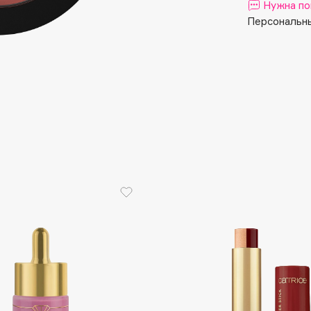
Aveda
Нужна по
Avene
Персональны
Boadicea The Victorious
Bobbi Brown
BOOMSHOP
BORK
Brunello Cucinelli
Bvlgari
by TERRY
BY WISHTREND
Byredo