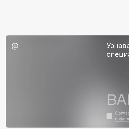
EGIA
EpilProfi
Eigshow
Erborian
Elemis
Essence
Elian Russia
Essential Parfums Paris
Elie Saab
Estrâde
Узнав
специ
F
FANE
Flipper
Farmstay
FLOEMA
ВА
Felce Azzurra
Floraïku
Fillerina
Forlle'd
ЭКСКЛЮЗИВ
Согла
Fiona Franchimon
инфор