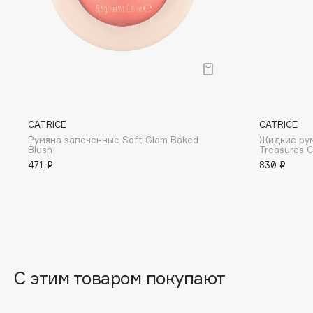
BLOME
C
Cadence
Chupa Chups
CATRICE
CATRICE
Capelli Dorati
Clarette
Румяна запеченные Soft Glam Baked
Жидкие рум
Carbon Theory
Clarins
Blush
Treasures C
471 ₽
830 ₽
Carmex
Clarins Precious
Carolina Herrera
Clinique
Catrice
Clive Christian
Celimax
Club De Nuit
Cettua
Collagenina
С этим товаром покупают