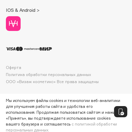
Deonica
IOS & Android >
Dessange
Dior
Divage
Dolce & Gabbana
Dolomit
Dorco
DP Daily Perfection
Оферта
Dr. Vranjes Firenze
Политика обработки персональных данных
Dr.Althea
ООО «Визаж косметикс» Все права защищены
Dr.Ceuracle
Dr.Jart+
Мы используем файлы cookies и технологии веб-аналитики
DSD de Luxe
для улучшения работы сайта и удобства его
Dyson
использования. Продолжая пользоваться сайтом и нажимая
«Принять», вы подтверждаете использование cookies
вашего браузера и соглашаетесь
с политикой обработки
персональных данных.
СООБЩИТЬ О ПОСТУПЛЕНИИ
6350 ₽