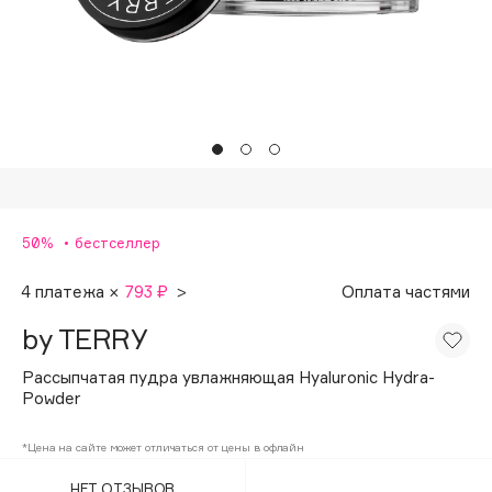
Подарки
Tom Ford
HFC
Для дома
Angiopharm
Техника
KIKO Milano
Estée Lauder
Clarins
0 - 9
50%
бестселлер
100BON
4 платежа ×
793 ₽
>
Оплата частями
22|11
by TERRY
Рассыпчатая пудра увлажняющая Hyaluronic Hydra-
A
Powder
Acqua di Parma
*Цена на сайте может отличаться от цены в офлайн
Acque di Italia
НЕТ ОТЗЫВОВ