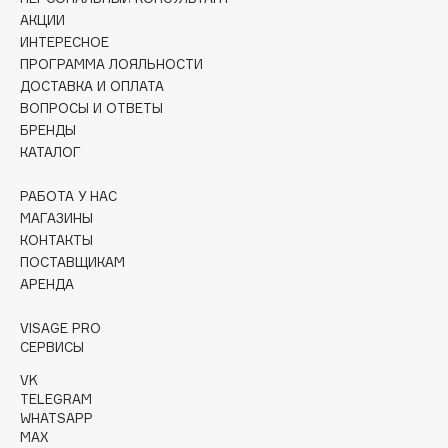
Collagenina
АКЦИИ
Consly
ИНТЕРЕСНОЕ
ПРОГРАММА ЛОЯЛЬНОСТИ
Corimo
ДОСТАВКА И ОПЛАТА
CosRX
ВОПРОСЫ И ОТВЕТЫ
Cottolina
БРЕНДЫ
Crescina
КАТАЛОГ
Cunzite
РАБОТА У НАС
Curaprox
МАГАЗИНЫ
КОНТАКТЫ
ПОСТАВЩИКАМ
D
АРЕНДА
d'Alba
VISAGE PRO
СЕРВИСЫ
DABO
DARLING*
VK
TELEGRAM
Darphin
WHATSAPP
Davines
MAX