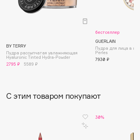
B
Babor
Baffy
бестселлер
Balmain Hair Couture
ЭКСКЛЮЗИВ
GUERLAIN
Banderas
BY TERRY
Пудра для лица в ша
Perles
Пудра рассыпчатая увлажняющая
Basicare
Hyaluronic Tinted Hydra-Powder
7930 ₽
Batiste
2795 ₽
5589 ₽
Beauty Bomb
Beauty Pati
Beautyblades
НОВИНКА
С этим товаром покупают
beautyblender
Bebble
Beverly Hills Polo Club
30%
Biodance
Bioderma