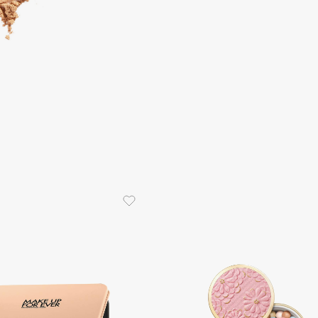
Etude organix
Eva Mosaic
Ex Nihilo
EXOARI L
Fragrance Du Bois
Frederic Malle
Frudia
Funny Organix