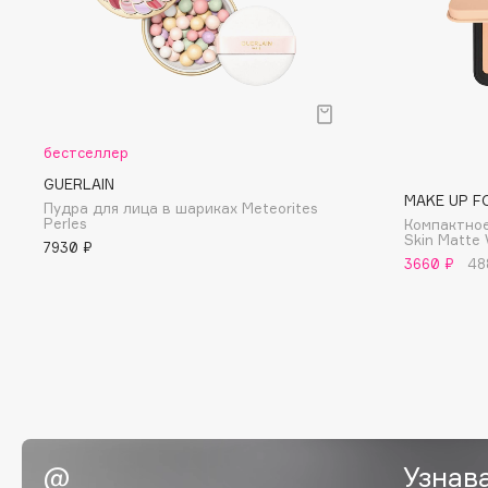
G
Garnier
Giardino Magico
Gecko
Gillette
Geltek
Givenchy
бестселлер
Genosys
Global Keratin
ЭКСКЛЮЗИВ
GUERLAIN
MAKE UP F
Global White
Geomar
Пудра для лица в шариках Meteorites
Perles
Компактное
Skin Matte 
7930 ₽
3660 ₽
48
H
Hadat Cosmetics
HELIBEAUTY
Hamis
Hempz
Hapica
HFC
Узнав