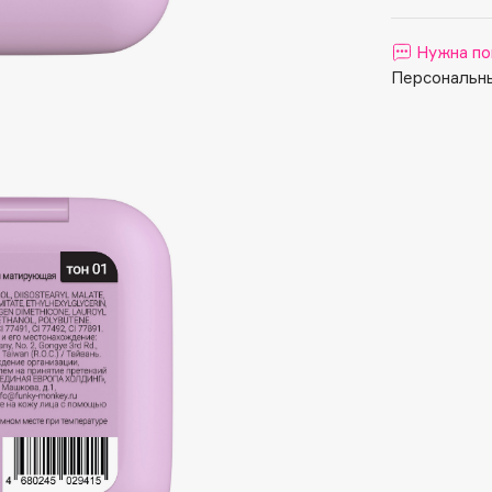
Aveda
Avene
Нужна по
Персональны
Boadicea The Victorious
Bobbi Brown
BOOMSHOP
BORK
Brunello Cucinelli
Bvlgari
by TERRY
BY WISHTREND
Byredo