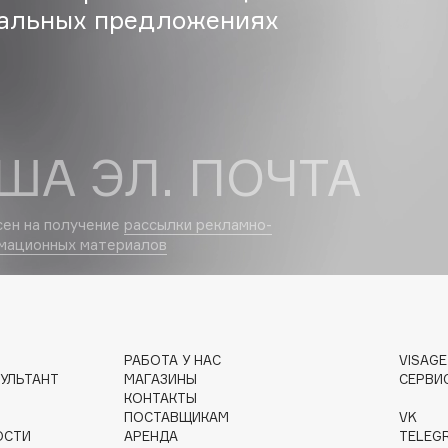
альных предложениях
Institute Estelare
Instytutum
invisibobble
ША ЭЛ. ПОЧТА
IS Clinical
сен на получение
рассылки рекламно-
мационных материалов
Jo Malone London
РАБОТА У НАС
VISAG
Juliette Has A Gun
УЛЬТАНТ
МАГАЗИНЫ
СЕРВИ
Juvena
КОНТАКТЫ
ПОСТАВЩИКАМ
VK
ОСТИ
АРЕНДА
TELEG