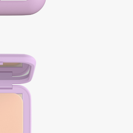
Consly
Corimo
CosRX
Cottolina
Crescina
Cunzite
Curaprox