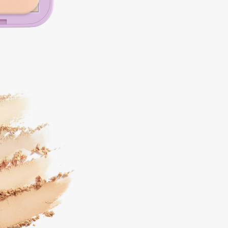
Dr.Althea
Dr.Ceuracle
Dr.Jart+
DSD de Luxe
Dyson
Estrâde
Estée Lauder
Etat Pur
Etude House