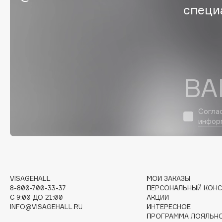
специ
I
I Love My Hair
INGLOT
Iceberg
Initio
Icon Skin
Insight Professional
ВА
Influence Beauty
Institut Esthederm
Согла
инфор
J
James Read
Janeke
VISAGEHALL
МОИ ЗАКАЗЫ
Jan Marini
Jimmy Choo
ЭКСКЛЮЗИВ
8-800-700-33-37
ПЕРСОНАЛЬНЫЙ КОНС
JMsolution
Jane Iredale
C 9:00 ДО 21:00
АКЦИИ
INFO@VISAGEHALL.RU
ИНТЕРЕСНОЕ
ПРОГРАММА ЛОЯЛЬН