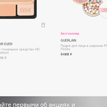
Gourmandise
Grace Day
Guerlain
бестселлер
Guess
GUERLAIN
OR EVER
Пудра для лица в шариках M
Perles
 тональное средство HD
Velvet
8400 ₽
80 ₽
Holika Holika
Holly Polly
Holy Land
айте первыми об акциях и