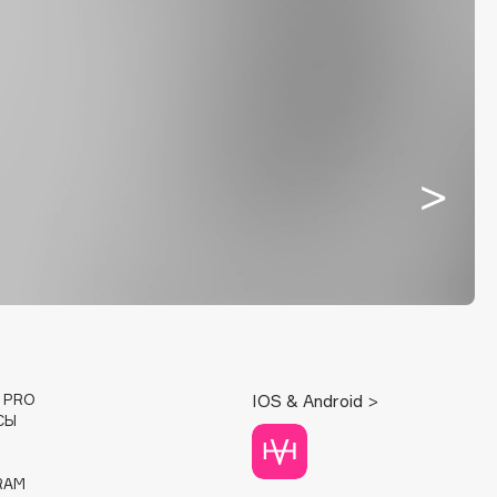
E PRO
IOS & Android >
СЫ
RAM