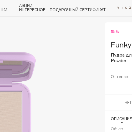
АКЦИИ
НКИ
ИНТЕРЕСНОЕ
ПОДАРОЧНЫЙ СЕРТИФИКАТ
65%
P
Q
R
S
T
U
V
W
Y
Z
А - Я
Funky
Пудра дл
Powder
Оттенок
Angiopharm
KIKO Milano
Estée Lauder
НЕ
Clarins
ОПИСАНИЕ
Объем