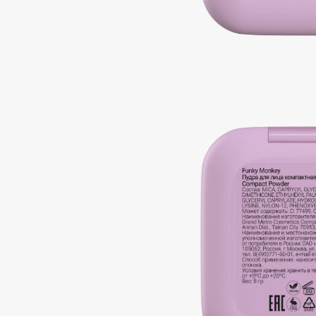
Aravia Professional
Alix Avien
Arcadia
Allies of Skin
Archetype
AMAN
B
Babor
beautyblender
Baffy
Bebble
Balmain Hair Couture
Beverly Hills Polo Club
ЭКСКЛЮЗИВ
Biodance
Banderas
Bioderma
Basicare
Biomed
Batiste
Biorepair
Beauty Bomb
Blanx
Beauty Pati
Blistex
Beautyblades
НОВИНКА