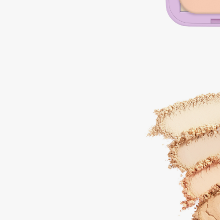
D
d'Alba
Dior
DABO
Divage
DARLING*
Dolce & Gabbana
Darphin
Dolomit
Davines
Dorco
Deonica
DP Daily Perfection
Dessange
Dr. Vranjes Firenze
E
Eat My
Ella Bartsueva Brushes
Ecolatier
EMBRACE Haircare
Ecotools
Emmanuelle Jane
EGIA
Enough