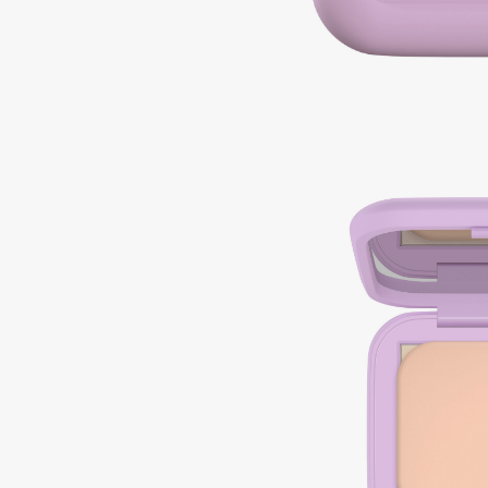
BLOME
C
Cadence
Chupa Chups
Capelli Dorati
Clarette
Carbon Theory
Clarins
Carmex
Clarins Precious
НОВИНКА
Carolina Herrera
Clinique
Catrice
Clive Christian
Celimax
Club De Nuit
Cettua
Collagenina