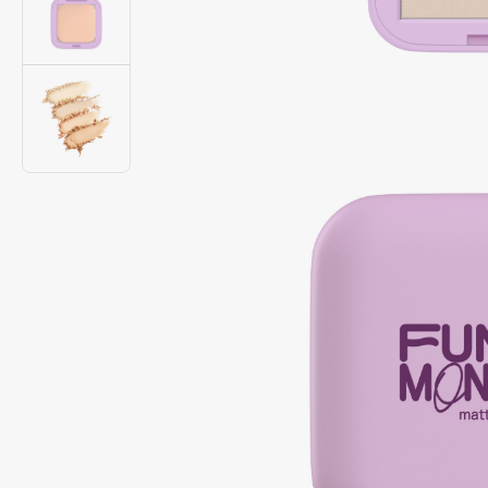
Подарки
0 - 9
Для дома
100BON
22|11
Техника
A
Acqua di Parma
Amina Daudova Brushes
Acque di Italia
Amouage
Adele for you
Amuleto Di Casa
Advante
Angiopharm
ЭКСКЛЮЗИВ
ЭКСКЛЮЗИВ
Aesop
Annbeauty
Age Stop
Anua
ЭКСКЛЮЗИВ
Apadent
AHFA Cosmetics
Apagard
Ajmal