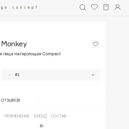
 Monkey
я лица матирующая Compact
01
02
65%
03
65%
Т ОТЗЫВОВ
04
65%
ПРИМЕНЕНИЕ
БРЕНД
СОСТАВ
8г