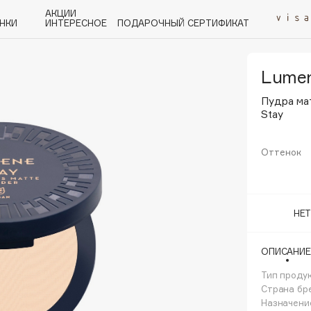
АКЦИИ
НКИ
ИНТЕРЕСНОЕ
ПОДАРОЧНЫЙ СЕРТИФИКАТ
Lume
P
Q
R
S
T
U
V
W
Y
Z
А - Я
Пудра ма
Stay
Оттенок
Angiopharm
НЕ
KIKO Milano
Estée Lauder
ОПИСАНИЕ
Clarins
Тип проду
Страна бр
Назначени