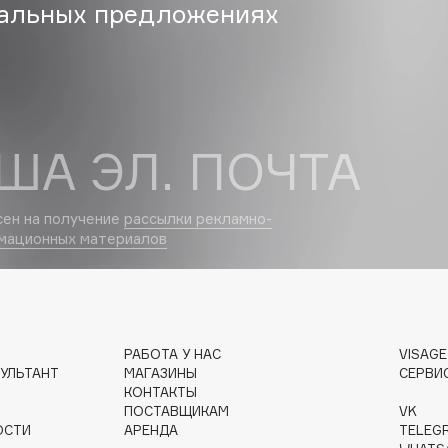
альных предложениях
Dr.Althea
Dr.Ceuracle
Dr.Jart+
DSD de Luxe
ША ЭЛ. ПОЧТА
Dyson
сен на получение
рассылки рекламно-
мационных материалов
РАБОТА У НАС
VISAG
Estée Lauder
УЛЬТАНТ
МАГАЗИНЫ
СЕРВИ
Etat Pur
КОНТАКТЫ
ПОСТАВЩИКАМ
VK
Etude House
ОСТИ
АРЕНДА
TELEG
Etude organix