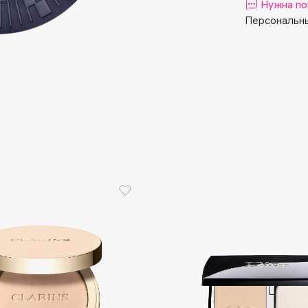
Aveda
Нужна по
Персональны
Avene
Boadicea The Victorious
Bobbi Brown
BOOMSHOP
BORK
Brunello Cucinelli
Bvlgari
by TERRY
BY WISHTREND
Byredo