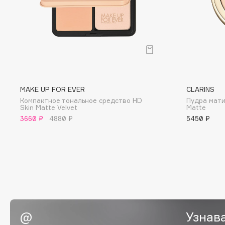
BLOME
C
Cadence
Chupa Chups
MAKE UP FOR EVER
CLARINS
Capelli Dorati
Clarette
Компактное тональное средство HD
Пудра мати
Carbon Theory
Clarins
Skin Matte Velvet
Matte
3660 ₽
4880 ₽
5450 ₽
Carmex
Clarins Precious
Carolina Herrera
Clinique
Catrice
Clive Christian
Celimax
Club De Nuit
Cettua
Collagenina
Узнав