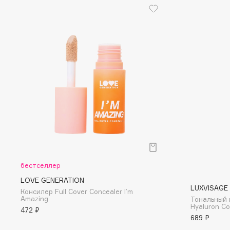
D
d'Alba
Dior
DABO
Divage
DARLING*
Dolce & Gabbana
Darphin
Dolomit
Davines
Dorco
Deonica
DP Daily Perfection
Dessange
Dr. Vranjes Firenze
E
бестселлер
LOVE GENERATION
Eat My
Ella Bartsueva Brushes
LUXVISAGE
Консилер Full Cover Concealer I’m
Amazing
Тональный 
Ecolatier
EMBRACE Haircare
Hyaluron C
472 ₽
Ecotools
Emmanuelle Jane
689 ₽
EGG
Enough