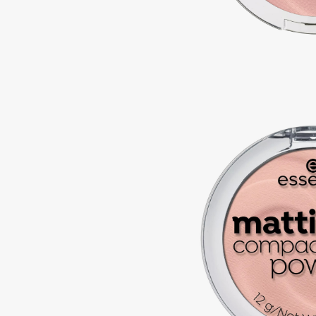
Подарки
0 - 9
Для дома
100BON
22|11
Техника
A
Acqua di Parma
Amina Daudova Brushes
Acque di Italia
Amouage
Adele for you
Amuleto Di Casa
Advante
Angiopharm
ЭКСКЛЮЗИВ
ЭКСКЛЮЗИВ
Aesop
Annbeauty
Age Stop
Anua
ЭКСКЛЮЗИВ
Apadent
AHFA Cosmetics
Apagard
Ajmal