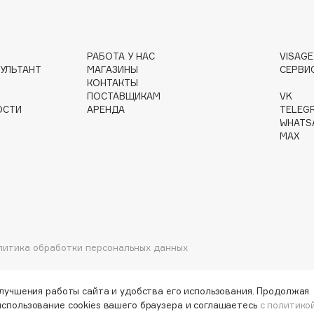
РАБОТА У НАС
VISAG
Gourmandise
УЛЬТАНТ
МАГАЗИНЫ
СЕРВИ
Grace Day
КОНТАКТЫ
ПОСТАВЩИКАМ
VK
Guerlain
ОСТИ
АРЕНДА
TELEG
Guess
WHATS
MAX
Holika Holika
литика обработки персональных данных
Holly Polly
Holy Land
улучшения работы сайта и удобства его использования. Продолжая
использование cookies вашего браузера и соглашаетесь
с политико