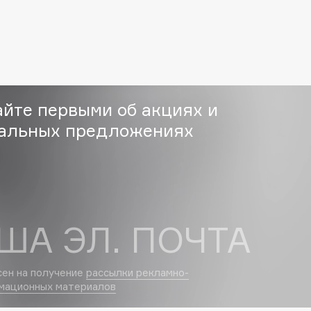
Eva Mosaic
Ex Nihilo
EXOARI L
айте первыми об акциях и
альных предложениях
Fragrance Du Bois
Frederic Malle
ША ЭЛ. ПОЧТА
Frudia
Funny Organix
сен на получение
рассылки рекламно-
мационных материалов