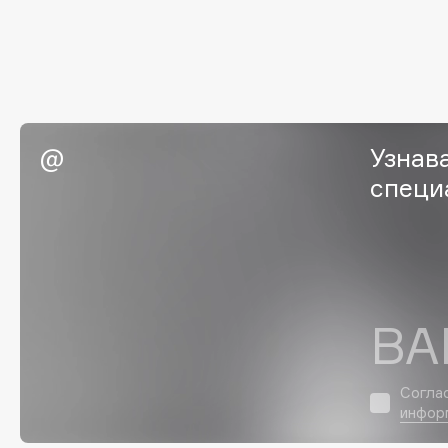
EGIA
EpilProfi
Eigshow
Erborian
Elemis
Essence
Elian Russia
Essential Parfums Paris
Elie Saab
Estrâde
Узнав
специ
F
FANE
Flipper
Farmstay
FLOEMA
ВА
Felce Azzurra
Floraïku
Fillerina
Forlle'd
ЭКСКЛЮЗИВ
Согла
Fiona Franchimon
инфор