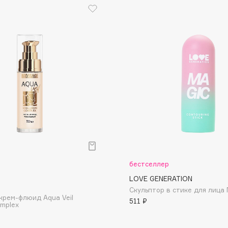
Dr.Althea
Dr.Ceuracle
Dr.Jart+
DSD de Luxe
Dyson
бестселлер
LOVE GENERATION
Estée Lauder
Скульптор в стике для лица 
крем-флюид Aqua Veil
Etat Pur
511 ₽
omplex
Etude House
Etude organix