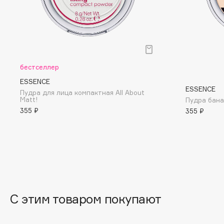
BLOME
C
бестселлер
Cadence
Chupa Chups
ESSENCE
ESSENCE
Capelli Dorati
Clarette
Пудра для лица компактная All About
Matt!
Пудра бана
Carbon Theory
Clarins
355 ₽
355 ₽
Carmex
Clarins Precious
Carolina Herrera
Clinique
Catrice
Clive Christian
Celimax
Club De Nuit
Cettua
Collagenina
С этим товаром покупают