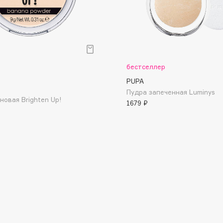
бестселлер
Consly
PUPA
Corimo
Пудра запеченная Luminys
новая Brighten Up!
1679 ₽
CosRX
Cottolina
Crescina
Cunzite
Curaprox