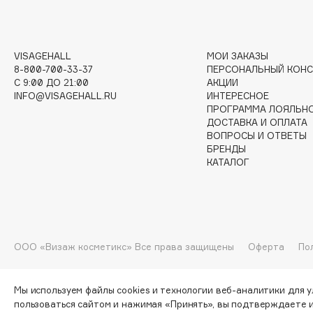
G
VISAGEHALL
МОИ ЗАКАЗЫ
Garnier
Giardino Magico
8-800-700-33-37
ПЕРСОНАЛЬНЫЙ КОНС
Gecko
Gillette
C 9:00 ДО 21:00
АКЦИИ
INFO@VISAGEHALL.RU
ИНТЕРЕСНОЕ
Geltek
Givenchy
ПРОГРАММА ЛОЯЛЬН
Genosys
Global Keratin
ДОСТАВКА И ОПЛАТА
ЭКСКЛЮЗИВ
ВОПРОСЫ И ОТВЕТЫ
Global White
Geomar
БРЕНДЫ
КАТАЛОГ
H
Hadat Cosmetics
HELIBEAUTY
ООО «Визаж косметикс» Все права защищены
Оферта
По
Hamis
Hempz
Hapica
HFC
Мы используем файлы cookies и технологии веб-аналитики для 
пользоваться сайтом и нажимая «Принять», вы подтверждаете 