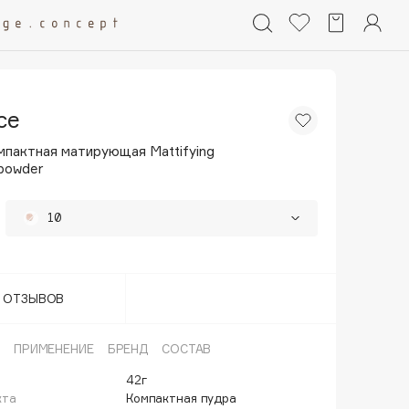
ce
мпактная матирующая Mattifying
powder
10
11
30
Т ОТЗЫВОВ
ПРИМЕНЕНИЕ
БРЕНД
СОСТАВ
42г
кта
Компактная пудра