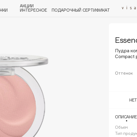
АКЦИИ
НКИ
ИНТЕРЕСНОЕ
ПОДАРОЧНЫЙ СЕРТИФИКАТ
Essen
P
Q
R
S
T
U
V
W
Y
Z
А - Я
Пудра ко
Compact 
Оттенок
Angiopharm
KIKO Milano
НЕ
Estée Lauder
Clarins
ОПИСАНИЕ
Объем
Тип проду