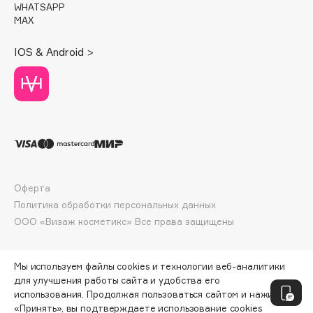
WHATSAPP
Deonica
MAX
Dessange
Dior
IOS & Android >
Divage
Dolce & Gabbana
Dolomit
Dorco
DP Daily Perfection
Dr. Vranjes Firenze
Dr.Althea
Оферта
Политика обработки персональных данных
Dr.Ceuracle
ООО «Визаж косметикс» Все права защищены
Dr.Jart+
DSD de Luxe
Dyson
Мы используем файлы cookies и технологии веб-аналитики
для улучшения работы сайта и удобства его
использования. Продолжая пользоваться сайтом и нажимая
«Принять», вы подтверждаете использование cookies