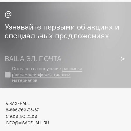
Cadence
Capelli Dorati
Узнавайте первыми об акциях и
Carbon Theory
специальных предложениях
Carmex
Carolina Herrera
Catrice
ВАША ЭЛ. ПОЧТА
Celimax
Согласен на получение
рассылки
Cettua
рекламно-информационных
Chupa Chups
материалов
Clarette
Clarins
Clarins Precious
VISAGEHALL
Clinique
8-800-700-33-37
C 9:00 ДО 21:00
Clive Christian
INFO@VISAGEHALL.RU
Club De Nuit