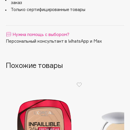
заказ
Apagard
Только сертифицированные товары
Aravia Professional
Arcadia
Archetype
Нужна помощь с выбором?
Architect Demidoff
Персональный консультант в WhatsApp и Max
ARIVE MAKEUP
Art&Fact
Похожие товары
Art-Visage
Artdeco
Astra
Atelier Rebul
Augustinus Bader
Aveda
Avene