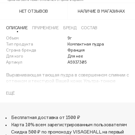
/N4
Adele for you
Финал лета
НЕТ ОТЗЫВОВ
НАЛИЧИЕ В МАГАЗИНАХ
Advante
5.D\5.W
ЭКСКЛЮЗИВ
1 АВГ - 31 АВГ
Aesop
N2
ОПИСАНИЕ
ПРИМЕНЕНИЕ
БРЕНД
СОСТАВ
Age Stop
ЭКСКЛЮЗИВ
Объем
9г
R2
AHFA Cosmetics
Тип продукта
Компактная пудра
Ajmal
Страна бренда
Франция
Для кого
Для нее
Alix Avien
Артикул
A5937305
Allies of Skin
AMAN
Выравнивающая тающая пудра в совершенном слиянии с
оттенком и текстурой Вашей кожи. Ультра-тонкое
Amina Daudova Brushes
покрытие, ультра-нежная и легкая текстура. Результат
Amouage
— совершенно естественный матовый цвет лица.
ЕЩЁ
Amuleto Di Casa
Angiopharm
ЭКСКЛЮЗИВ
Annbeauty
Бесплатная доставка от 1500 ₽
Карта 10% всем зарегистрированным пользователям
Anua
Скидка 500 ₽ по промокоду VISAGEHALL на первый
Apadent