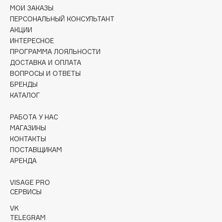
Collagenina
МОИ ЗАКАЗЫ
Consly
ПЕРСОНАЛЬНЫЙ КОНСУЛЬТАНТ
АКЦИИ
Corimo
ИНТЕРЕСНОЕ
CosRX
ПРОГРАММА ЛОЯЛЬНОСТИ
Cottolina
ДОСТАВКА И ОПЛАТА
ВОПРОСЫ И ОТВЕТЫ
Crescina
БРЕНДЫ
Cunzite
КАТАЛОГ
Curaprox
РАБОТА У НАС
МАГАЗИНЫ
D
КОНТАКТЫ
ПОСТАВЩИКАМ
d'Alba
АРЕНДА
DABO
VISAGE PRO
DARLING*
СЕРВИСЫ
Darphin
VK
Davines
TELEGRAM