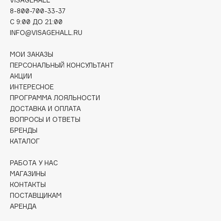
Collagenina
8-800-700-33-37
Consly
C 9:00 ДО 21:00
Corimo
INFO@VISAGEHALL.RU
CosRX
МОИ ЗАКАЗЫ
Cottolina
ПЕРСОНАЛЬНЫЙ КОНСУЛЬТАНТ
Crescina
АКЦИИ
ИНТЕРЕСНОЕ
Cunzite
ПРОГРАММА ЛОЯЛЬНОСТИ
Curaprox
ДОСТАВКА И ОПЛАТА
ВОПРОСЫ И ОТВЕТЫ
БРЕНДЫ
D
КАТАЛОГ
d'Alba
РАБОТА У НАС
DABO
МАГАЗИНЫ
КОНТАКТЫ
DARLING*
ПОСТАВЩИКАМ
Darphin
АРЕНДА
Davines