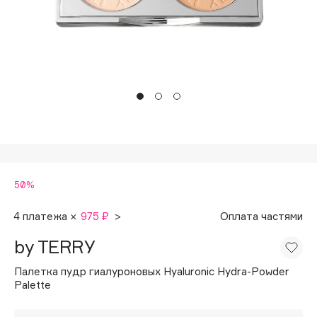
Подарки
Tom Ford
HFC
Для дома
Angiopharm
Техника
KIKO Milano
Estée Lauder
Clarins
0 - 9
50%
100BON
22|11
4 платежа ×
975 ₽
>
Оплата частями
by TERRY
A
Палетка пудр гиалуроновых Hyaluronic Hydra-Powder
Palette
Acqua di Parma
Acque di Italia