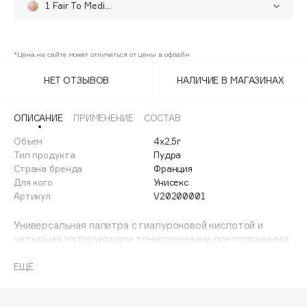
1 Fair To Medium
Adele for you
Финал лета
Advante
2 Medium To Warm
ЭКСКЛЮЗИВ
50%
1 АВГ - 31 АВГ
Aesop
*Цена на сайте может отличаться от цены в офлайн
Age Stop
ЭКСКЛЮЗИВ
НЕТ ОТЗЫВОВ
НАЛИЧИЕ В МАГАЗИНАХ
AHFA Cosmetics
Ajmal
ОПИСАНИЕ
ПРИМЕНЕНИЕ
СОСТАВ
Alix Avien
Объем
4x2,5г
Allies of Skin
Тип продукта
Пудра
AMAN
Страна бренда
Франция
Для кого
Унисекс
Amina Daudova Brushes
Артикул
V20200001
Amouage
Универсальная палитра с гиалуроновой кислотой и
Amuleto Di Casa
четырьмя матирующими тонированными прессованными
Angiopharm
ЭКСКЛЮЗИВ
пудрами, которые позволяют завершить любой макияж,
Annbeauty
размыть, подчеркнуть и придать контур.
ЕЩЁ
Anua
2 палитры с 2 гармониями N1 от светлого до среднего,
Apadent