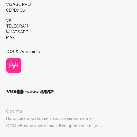
Deonica
VISAGE PRO
СЕРВИСЫ
Dessange
VK
Dior
TELEGRAM
Divage
WHATSAPP
MAX
Dolce & Gabbana
Dolomit
IOS & Android >
Dorco
DP Daily Perfection
Dr. Vranjes Firenze
Dr.Althea
Dr.Ceuracle
Dr.Jart+
DSD de Luxe
Оферта
Dyson
Политика обработки персональных данных
ООО «Визаж косметикс» Все права защищены