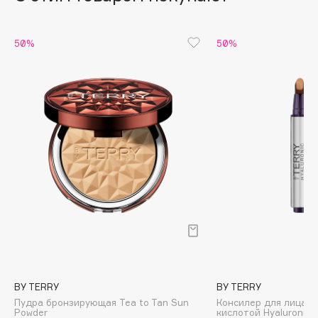
Biomed
Biorepair
50%
50%
Blanx
Blistex
BLOME
Boadicea The Victorious
Bobbi Brown
BOOMSHOP
BORK
Brunello Cucinelli
Bvlgari
by TERRY
BY WISHTREND
Byredo
BY TERRY
BY TERRY
Пудра бронзирующая Tea to Tan Sun
Консилер для лица с
C
Powder
кислотой Hyaluronic 