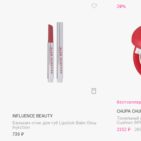
20%
EGIA
EpilProfi
Eigshow
Erborian
Elemis
Essence
Elian Russia
Essential Parfums Paris
Elie Saab
Estrâde
F
FANE
Flipper
Farmstay
FLOEMA
бестселле
Felce Azzurra
Floraïku
CHUPA CHU
Fillerina
Forlle'd
INFLUENCE BEAUTY
ЭКСКЛЮЗИВ
Тональный 
Cushion SP
Бальзам-стик для губ Lipstick Balm Glow
Fiona Franchimon
Injection
2152 ₽
26
739 ₽