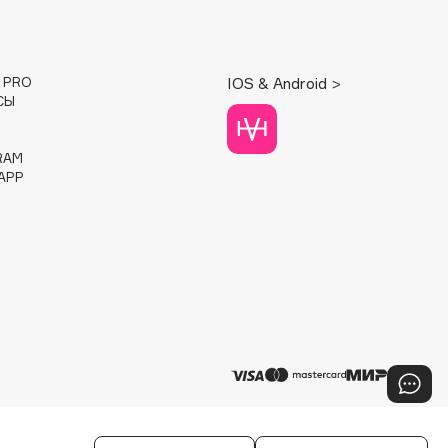
E PRO
IOS & Android >
СЫ
RAM
APP