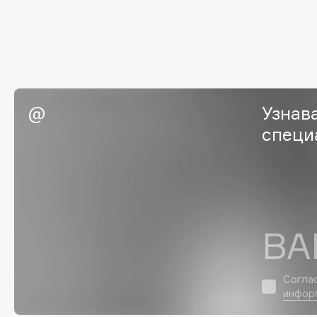
G
Garnier
Giardino Magico
Gecko
Gillette
Geltek
Givenchy
Узнав
Genosys
Global Keratin
ЭКСКЛЮЗИВ
специ
Global White
Geomar
H
ВА
Hadat Cosmetics
HELIBEAUTY
Hamis
Hempz
Согла
Hapica
HFC
инфор