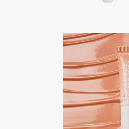
Aravia Professional
Alix Avien
Arcadia
Allies of Skin
Archetype
AMAN
B
Babor
beautyblender
Baffy
Bebble
Balmain Hair Couture
Beverly Hills Polo Club
ЭКСКЛЮЗИВ
Biodance
Banderas
Bioderma
Basicare
Biomed
Batiste
Biorepair
Beauty Bomb
Blanx
Beauty Pati
Blistex
Beautyblades
НОВИНКА