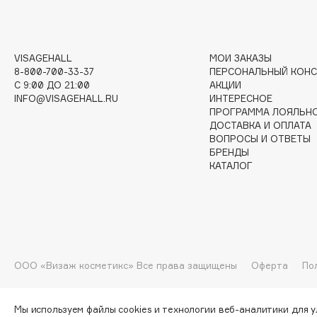
I
VISAGEHALL
МОИ ЗАКАЗЫ
8-800-700-33-37
ПЕРСОНАЛЬНЫЙ КОНС
I Love My Hair
INGLOT
C 9:00 ДО 21:00
АКЦИИ
INFO@VISAGEHALL.RU
ИНТЕРЕСНОЕ
Iceberg
Initio
ПРОГРАММА ЛОЯЛЬН
Icon Skin
Insight Professional
ДОСТАВКА И ОПЛАТА
ВОПРОСЫ И ОТВЕТЫ
Influence Beauty
Institut Esthederm
БРЕНДЫ
КАТАЛОГ
J
James Read
Janeke
ООО «Визаж косметикс» Все права защищены
Оферта
По
Jan Marini
Jimmy Choo
ЭКСКЛЮЗИВ
JMsolution
Jane Iredale
Мы используем файлы cookies и технологии веб-аналитики для 