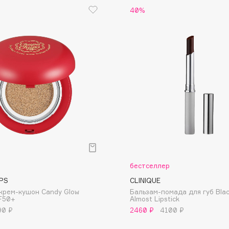
40%
Eva Mosaic
Ex Nihilo
EXOARI L
Fragrance Du Bois
Frederic Malle
р
бестселлер
Frudia
PS
CLINIQUE
Funny Organix
крем-кушон Candy Glow
Бальзам-помада для губ Bla
F50+
Almost Lipstick
90 ₽
2460 ₽
4100 ₽