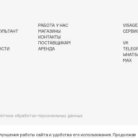
РАБОТА У НАС
VISAG
УЛЬТАНТ
МАГАЗИНЫ
СЕРВИ
Institute Estelare
КОНТАКТЫ
ПОСТАВЩИКАМ
VK
Instytutum
ОСТИ
АРЕНДА
TELEG
invisibobble
WHATS
MAX
IS Clinical
Jo Malone London
литика обработки персональных данных
Juliette Has A Gun
Juvena
улучшения работы сайта и удобства его использования. Продолжая