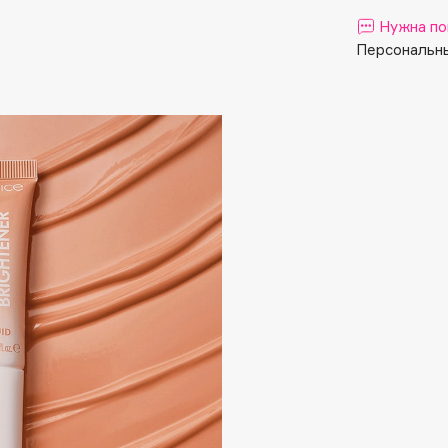
Aveda
Нужна по
Avene
Персональны
Boadicea The Victorious
Bobbi Brown
BOOMSHOP
BORK
Brunello Cucinelli
Bvlgari
by TERRY
BY WISHTREND
Byredo