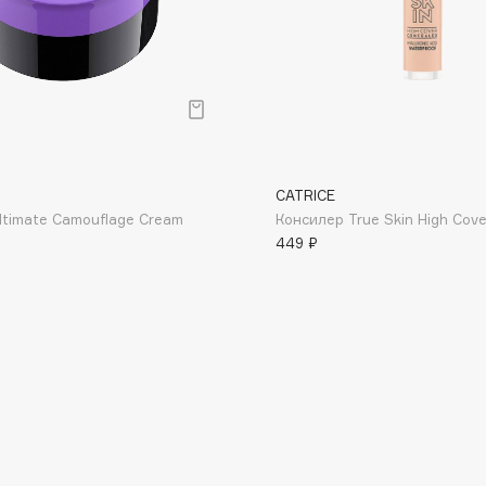
Dr.Althea
Dr.Ceuracle
Dr.Jart+
DSD de Luxe
Dyson
CATRICE
ltimate Camouflage Cream
Консилер True Skin High Cove
449 ₽
Estée Lauder
Etat Pur
Etude House
Etude organix