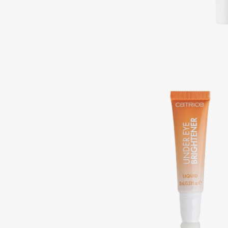
Подарки
0 - 9
Для дома
100BON
22|11
Техника
A
Acqua di Parma
Amina Daudova Brushes
Acque di Italia
Amouage
Adele for you
Amuleto Di Casa
Advante
Angiopharm
ЭКСКЛЮЗИВ
ЭКСКЛЮЗИВ
Aesop
Annbeauty
Age Stop
Anua
ЭКСКЛЮЗИВ
Apadent
AHFA Cosmetics
Apagard
Ajmal