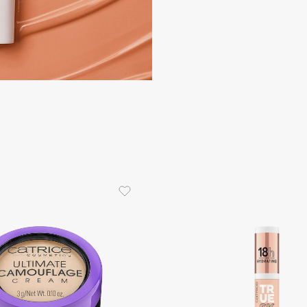
Consly
Corimo
CosRX
Cottolina
Crescina
Cunzite
Curaprox