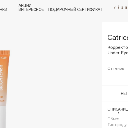
АКЦИИ
НКИ
ИНТЕРЕСНОЕ
ПОДАРОЧНЫЙ СЕРТИФИКАТ
Catric
P
Q
R
S
T
U
V
W
Y
Z
А - Я
Корректо
Under Eye
Оттенок
Angiopharm
KIKO Milano
НЕ
Estée Lauder
Clarins
ОПИСАНИЕ
Объем
Тип проду